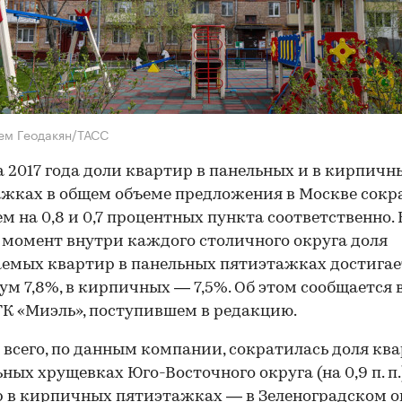
ем Геодакян/ТАСС
а 2017 года доли квартир в панельных и в кирпичн
жках в общем объеме предложения в Москве сокр
ем на 0,8 и 0,7 процентных пункта соответственно.
момент внутри каждого столичного округа доля
емых квартир в панельных пятиэтажках достигае
м 7,8%, в кирпичных — 7,5%. Об этом сообщается в
ГК «Миэль», поступившем в редакцию.
 всего, по данным компании, сократилась доля кв
ьных хрущевках Юго-Восточного округа (на 0,9 п. п.
 в кирпичных пятиэтажках — в Зеленоградском о