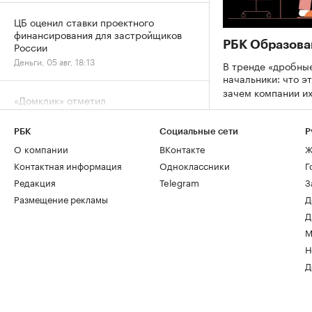
ЦБ оценил ставки проектного
финансирования для застройщиков
РБК Образова
России
Деньги, 05 авг, 18:13
В тренде «дробны
начальники: что эт
зачем компании и
«Домклик» отметил
перераспределение ипотечного
спроса в сторону вторички
РБК
Социальные сети
Р
Деньги, 05 авг, 15:13
О компании
ВКонтакте
Ж
Контактная информация
Одноклассники
Г
Редакция
Telegram
З
Размещение рекламы
Д
Д
М
Н
Д