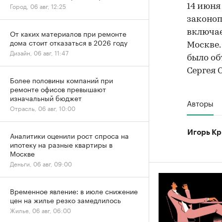
Город, 06 авг, 12:25
14 июня
законоп
включае
От каких материалов при ремонте
дома стоит отказаться в 2026 году
Москве.
Дизайн, 06 авг, 11:47
было об
Сергея 
Более половины компаний при
ремонте офисов превышают
изначальный бюджет
Авторы
Отрасль, 06 авг, 10:00
Игорь Кр
Аналитики оценили рост спроса на
ипотеку на разные квартиры в
Москве
Деньги, 06 авг, 09:00
Временное явление: в июле снижение
цен на жилье резко замедлилось
Жилье, 06 авг, 06:00