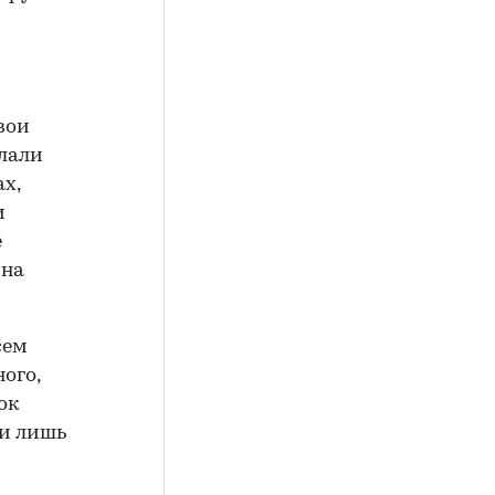
вои
елали
х,
и
е
ина
сем
ого,
ок
 и лишь