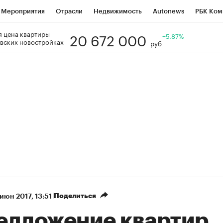
Мероприятия
Отрасли
Недвижимость
Autonews
РБК Ком
20 672 000
 цена квартиры
Образование
РБК Курсы
РБК Life
Тренды
+5.87%
Визионеры
Н
вских новостройках
руб
Дискуссионный клуб
Исследования
Кредитные рейтинги
Фр
Спецпроекты
Проверка контрагентов
Политика
Экономи
к наличной валюты
Поделиться
 июн 2017, 13:51
едложение квартир