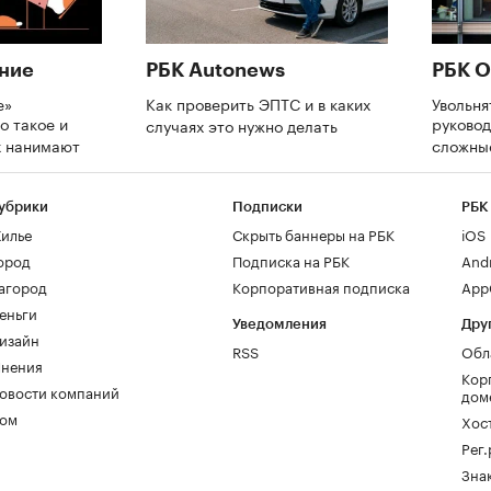
ние
РБК Autonews
РБК О
е»
Как проверить ЭПТС и в каких
Увольня
о такое и
руково
случаях это нужно делать
х нанимают
сложны
убрики
Подписки
РБК
илье
Скрыть баннеры на РБК
iOS
ород
Подписка на РБК
And
агород
Корпоративная подписка
AppG
еньги
Уведомления
Дру
изайн
RSS
Обл
нения
Кор
овости компаний
дом
ом
Хос
Рег
Зна