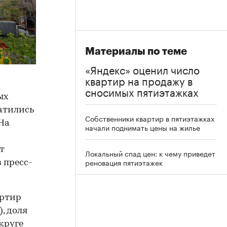
Материалы по теме
«Яндекс» оценил число
квартир на продажу в
сносимых пятиэтажках
ых
атились
Собственники квартир в пятиэтажках
 На
начали поднимать цены на жилье
т
Локальный спад цен: к чему приведет
реновация пятиэтажек
 пресс-
артир
), доля
круге