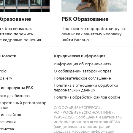
бразование
РБК Образование
ть без вины: как
Постоянные переработки рушат
дителю пережить
семьи: как занятому человеку
е кадровые решения
найти баланс
 Новости
Юридическая информация
Информация об ограничениях
roid
О соблюдении авторских прав
allery
Пользовательское соглашение
Политика в отношении обработки
гие продукты РБК
персональных данных
ако для бизнеса
Политика обработки файлов cookie
поративный регистратор
енов
© ООО «БИЗНЕСПРЕСС»,
АО «РОСБИЗНЕСКОНСАЛТИНГ»,
тинг сайтов
1995–2026
. Сообщения и материалы
.решения
информационного агентства «РБК»
(свидетельство о регистрации
комства
средства массовой информации