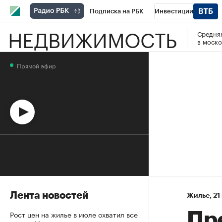
Подписка на РБК
Инвестиции
НЕДВИЖИМОСТЬ
Средняя
Спорт
Школа управления РБК
РБК 
в моско
Стиль
Крипто
РБК Бизнес-среда
Прямой эфир
Спецпроекты СПб
Конференции СПб
Технологии и медиа
Финансы
Рыно
Лента новостей
Жилье
⁠,
21
Рост цен на жилье в июле охватил все
Пр