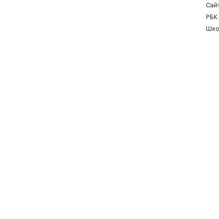
Сайт
РБК
Шко