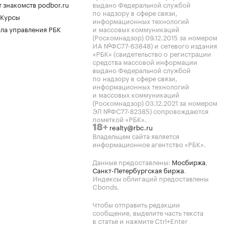
 знакомств podbor.ru
выдано Федеральной службой
по надзору в сфере связи,
 Курсы
информационных технологий
ла управления РБК
и массовых коммуникаций
(Роскомнадзор) 09.12.2015 за номером
ИА №ФС77-63848) и сетевого издания
«РБК» (свидетельство о регистрации
средства массовой информации
выдано Федеральной службой
по надзору в сфере связи,
информационных технологий
и массовых коммуникаций
(Роскомнадзор) 03.12.2021 за номером
ЭЛ №ФС77-82385) сопровождаются
пометкой «РБК».
realty@rbc.ru
18+
Владельцем сайта является
информационное агентство «РБК».
Данные предоставлены:
Мосбиржа
,
Санкт-Петербургская биржа
.
Индексы облигаций предоставлены
Cbonds.
Чтобы отправить редакции
сообщение, выделите часть текста
в статье и нажмите Ctrl+Enter