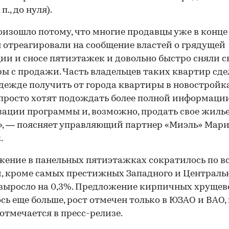
. п., до нуля).
оизошло потому, что многие продавцы уже в конце
 отреагировали на сообщение властей о грядущей
ии и сносе пятиэтажек и довольно быстро сняли с
ы с продажи. Часть владельцев таких квартир сд
адежде получить от города квартиры в новостройка
 просто хотят подождать более полной информаци
зации программы и, возможно, продать свое жиль
, — поясняет управляющий партнер «Миэль» Мар
.
ение в панельных пятиэтажках сократилось по в
, кроме самых престижных Западного и Центральн
 выросло на 0,3%. Предложение кирпичных хрущев
сь еще больше, рост отмечен только в ЮЗАО и ВАО,
, отмечается в пресс-релизе.