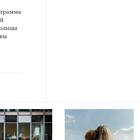
ограмма
ой
толицы
квы