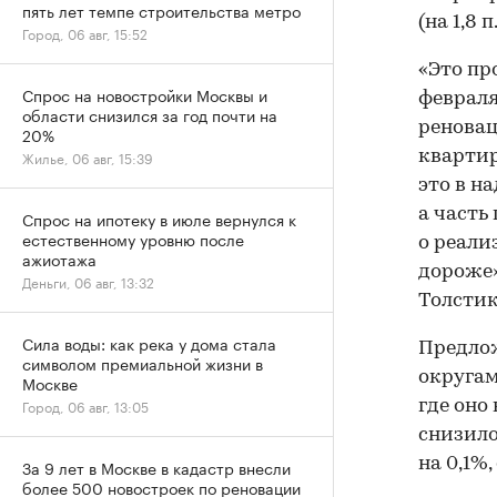
пять лет темпе строительства метро
(на 1,8 п
Город, 06 авг, 15:52
«Это пр
Спрос на новостройки Москвы и
февраля
области снизился за год почти на
реновац
20%
квартир
Жилье, 06 авг, 15:39
это в н
а часть
Спрос на ипотеку в июле вернулся к
естественному уровню после
о реали
ажиотажа
дороже»
Деньги, 06 авг, 13:32
Толстик
Сила воды: как река у дома стала
Предлож
символом премиальной жизни в
округам
Москве
Город, 06 авг, 13:05
где оно
снизило
на 0,1%
За 9 лет в Москве в кадастр внесли
более 500 новостроек по реновации