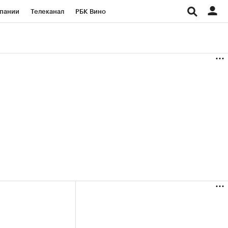
пании
Телеканал
РБК Вино
ациональные проекты
Город
аншизы
Газета
ка
Бизнес