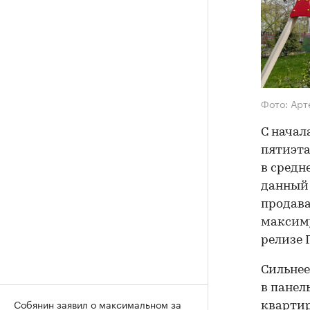
Фото: Арт
С начал
пятиэта
в средн
данный 
продава
максиму
релизе 
Сильнее
в панел
Собянин заявил о максимальном за
квартир