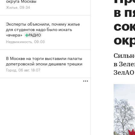
округа Москвы
Жилье, 09:34
в 
сок
Эксперты объяснили, почему жилье
для студентов надо было искать
«вчера»
РАДИО
ок
Недвижимость, 09:03
Сильн
В Москве на торги выставили палаты
допетровской эпохи дешевле трешки
в Зел
Город, 06 авг, 18:07
ЗелАО