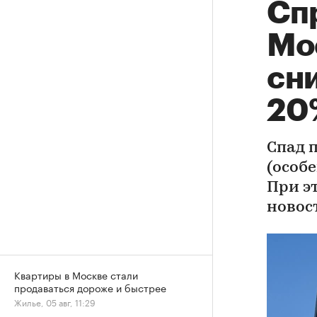
Сп
Мо
сни
20
Спад 
(особе
При э
новос
Квартиры в Москве стали
продаваться дороже и быстрее
Жилье, 05 авг, 11:29