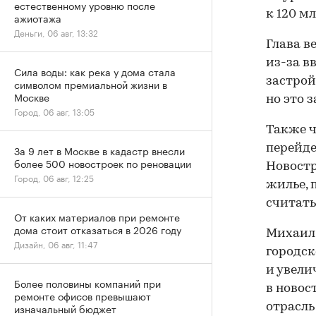
естественному уровню после
к 120 м
ажиотажа
Деньги, 06 авг, 13:32
Глава в
из-за в
Сила воды: как река у дома стала
застрой
символом премиальной жизни в
Москве
но это з
Город, 06 авг, 13:05
Также ч
перейде
За 9 лет в Москве в кадастр внесли
более 500 новостроек по реновации
Новостр
Город, 06 авг, 12:25
жилье, 
считать
От каких материалов при ремонте
дома стоит отказаться в 2026 году
Михаил 
Дизайн, 06 авг, 11:47
городск
и увели
Более половины компаний при
в новос
ремонте офисов превышают
отрасль
изначальный бюджет