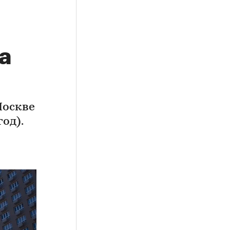
а
Москве
од).