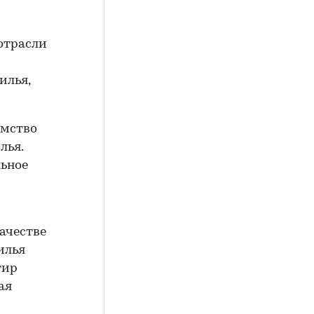
 отрасли
илья,
омство
лья.
льное
ачестве
илья
тир
ая