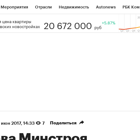
Мероприятия
Отрасли
Недвижимость
Autonews
РБК Ком
20 672 000
 цена квартиры
 РБК
РБК Образование
РБК Курсы
РБК Life
+5.87%
Тренды
Виз
вских новостройках
руб
ь
Крипто
РБК Бизнес-среда
Дискуссионный клуб
Исследо
зета
Спецпроекты СПб
Конференции СПб
Спецпроекты
кономика
Бизнес
Технологии и медиа
Финансы
Рынок на
(+36%)
(+30,52%)
ТЭК ₽1 400
«Русагро» ₽120
Купить
оз SberCIB к 27.07.27
прогноз ПСБ к 26.07.27
Поделиться
 июн 2017, 14:33
7
ава Минстроя