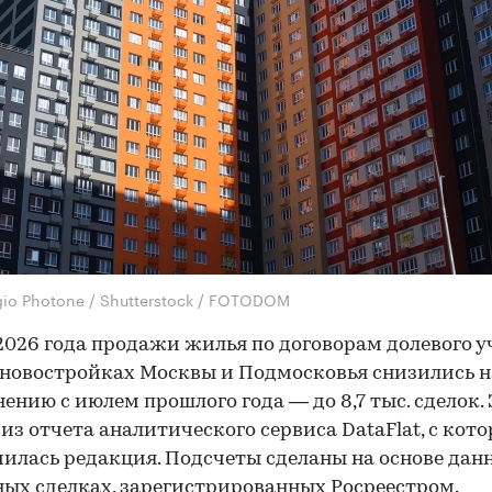
gio Photone / Shutterstock / FOTODOM
2026 года продажи жилья по договорам долевого у
 новостройках Москвы и Подмосковья снизились н
нению с июлем прошлого года — до 8,7 тыс. сделок. 
 из отчета аналитического сервиса DataFlat, с кот
илась редакция. Подсчеты сделаны на основе дан
ых сделках, зарегистрированных Росреестром.