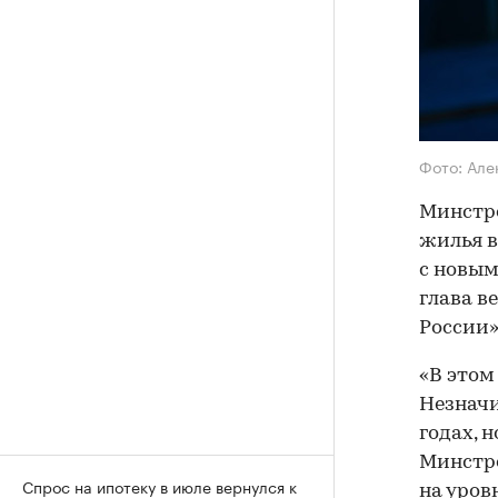
Фото: Ал
Минстро
жилья в
с новым
глава в
России»
«В этом
Незначи
годах, 
Минстро
Спрос на ипотеку в июле вернулся к
на уров