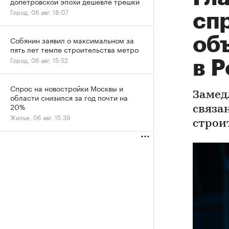
допетровской эпохи дешевле трешки
Город, 06 авг, 18:07
сп
об
Собянин заявил о максимальном за
пять лет темпе строительства метро
Город, 06 авг, 15:52
в 
Спрос на новостройки Москвы и
Замед
области снизился за год почти на
20%
связа
Жилье, 06 авг, 15:39
строи