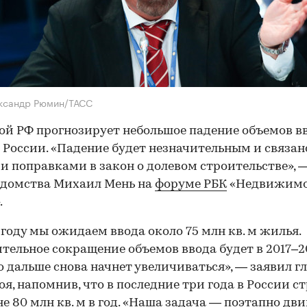
ександр Рюмин/ТАСС
й РФ прогнозирует небольшое падение объемов в
 России. «Падение будет незначительным и связан
и поправками в закон о долевом строительстве», 
едомства Михаил Мень на
форуме РБК
«Недвижимо
.
 году мы ожидаем ввода около 75 млн кв. м жилья.
тельное сокращение объемов ввода будет в 2017–2
но дальше снова начнет увеличиваться», — заявил г
я, напомнив, что в последние три года в России с
не 80 млн кв. м в год. «Наша задача — поэтапно дви