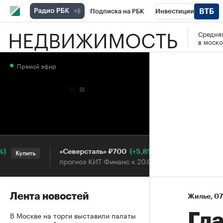
Подписка на РБК
Инвестиции
НЕДВИЖИМОСТЬ
Средняя
РБК Вино
Спорт
Школа управления
в моско
Национальные проекты
Город
Стил
Прямой эфир
Кредитные рейтинги
Франшизы
Га
Проверка контрагентов
Политика
Э
(+5,8%)
«Северсталь» ₽700
НОВА
Купить
Купить
прогноз КИТ Финанс к 20.07.27
прогн
Лента новостей
Жилье
⁠,
07
В Москве на торги выставили палаты
Гл