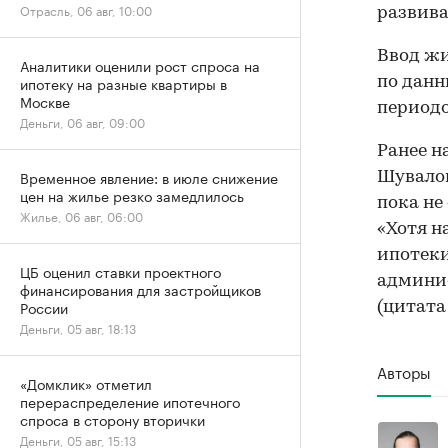
Отрасль, 06 авг, 10:00
развива
Ввод жи
Аналитики оценили рост спроса на
ипотеку на разные квартиры в
по данн
Москве
периодо
Деньги, 06 авг, 09:00
Ранее н
Временное явление: в июле снижение
Шувало
цен на жилье резко замедлилось
пока не
Жилье, 06 авг, 06:00
«Хотя н
ипотеки
ЦБ оценил ставки проектного
админис
финансирования для застройщиков
России
(цитата
Деньги, 05 авг, 18:13
Авторы
«Домклик» отметил
перераспределение ипотечного
спроса в сторону вторички
Деньги, 05 авг, 15:13