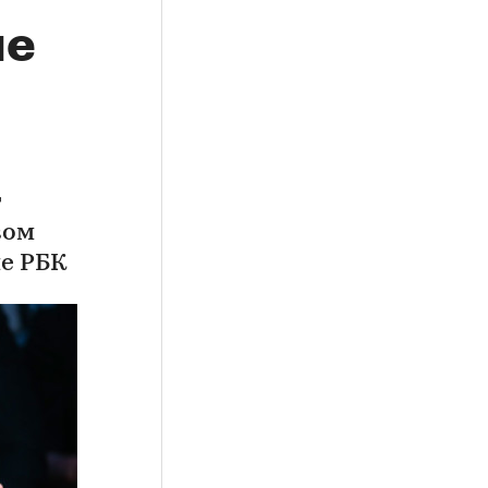
ие
т
вом
ме РБК