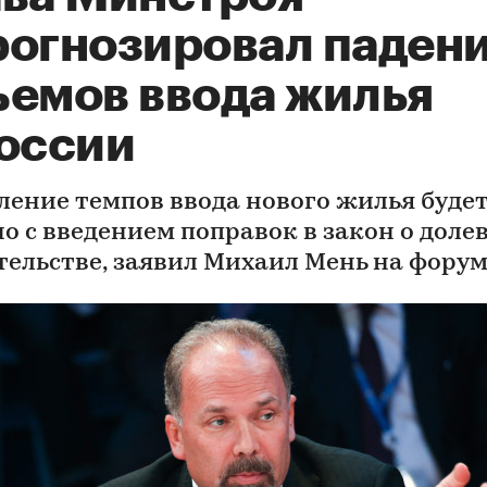
рогнозировал паден
ъемов ввода жилья
России
ление темпов ввода нового жилья буде
но с введением поправок в закон о доле
тельстве, заявил Михаил Мень на фору