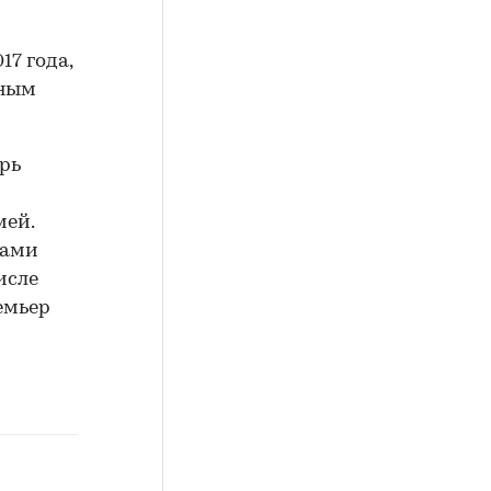
17 года,
чным
рь
мей.
мами
исле
емьер