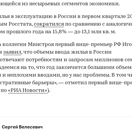
ющейся из несырьевых сегментов экономики.
лья в эксплуатацию в России в первом квартале 20
ым Росстата,
сократился
по сравнению с аналоги
м прошлого года на 15,8% — до 13,1 млн кв. м.
а коллегии Минстроя первый вице-премьер РФ Иго
в
заявил
, что объемы ввода жилья в России
 отвечают потребностям и запросам миллионов се
адеемся на то, что год закончится большими объе
 и неплохими вводами, но у нас проблемы. В том ч
тративные барьеры», — отметил первый вице-пр
 по
«РИА Новости»
).
Сергей Велесевич