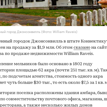
ный город Джонсонвилль
(Фото: William Raveis)
нный городок Джонсонвилль в штате Коннектикут
ен на продажу за $1,9 млн. Об этом
сказано
на сайт
ва по продаже недвижимости William Raveis.
еление мельников было основано в 1802 году
итории площадью 62 акра (почти 251 тыс. кв. м). Т
, по подсчетам агентства, стоимость одного акра
ет чуть больше $30 тыс., то есть около $7,5 за 1 кв. м
итории поселка расположены здания амбара, быв
 по совместительству почтового офиса, магазина, 
 ресторана, а также несколько жилых домов