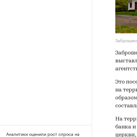
Заброшен
Заброше
выставл
агентст
Это пос
на терр
образом
составля
На терр
банка и
Аналитики оценили рост спроса на
церкви,