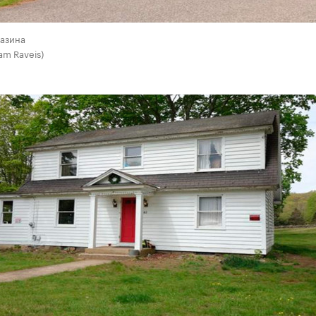
газина
iam Raveis)