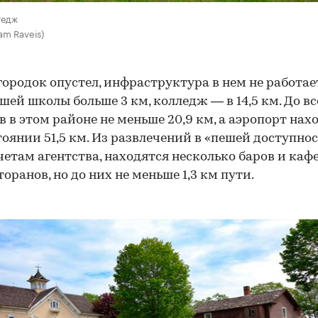
тедж
iam Raveis)
городок опустел, инфраструктура в нем не работает
ей школы больше 3 км, колледж — в 14,5 км. До вс
в в этом районе не меньше 20,9 км, а аэропорт нах
тоянии 51,5 км. Из развлечений в «пешей доступнос
четам агентства, находятся несколько баров и каф
торанов, но до них не меньше 1,3 км пути.