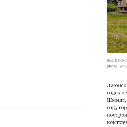
Вид Джонс
(Фото: Will
Джонсон
годах з
Шмидт, 
году го
построи
комплекс