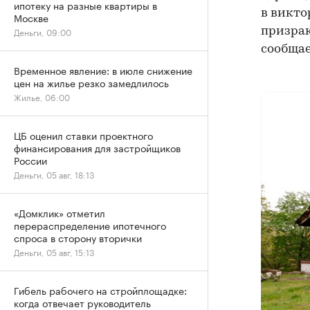
ипотеку на разные квартиры в
в викто
Москве
призрак
Деньги, 09:00
сообщает
Временное явление: в июле снижение
цен на жилье резко замедлилось
Жилье, 06:00
ЦБ оценил ставки проектного
финансирования для застройщиков
России
Деньги, 05 авг, 18:13
«Домклик» отметил
перераспределение ипотечного
спроса в сторону вторички
Деньги, 05 авг, 15:13
Гибель рабочего на стройплощадке:
когда отвечает руководитель