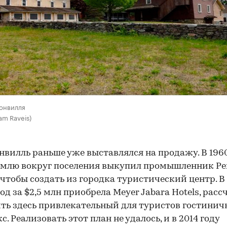
онвилля
iam Raveis)
вилль раньше уже выставлялся на продажу. В 196
емлю вокруг поселения выкупил промышленник Р
чтобы создать из городка туристический центр. В
род за $2,5 млн приобрела Meyer Jabara Hotels, рас
ть здесь привлекательный для туристов гостини
. Реализовать этот план не удалось, и в 2014 году