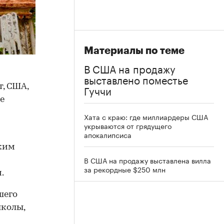
Материалы по теме
В США на продажу
выставлено поместье
, США,
Гуччи
е
Хата с краю: где миллиардеры США
укрываются от грядущего
апокалипсиса
аким
В США на продажу выставлена вилла
за рекордные $250 млн
.
шего
школы,