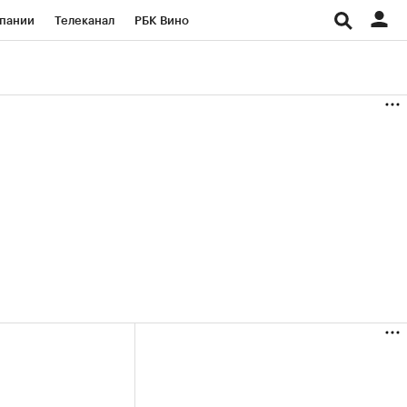
пании
Телеканал
РБК Вино
ациональные проекты
Город
аншизы
Газета
ка
Бизнес