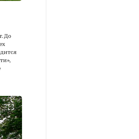
. До
ех
одится
ти»,
е