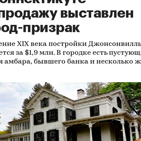
 продажу выставлен
род-призрак
ение XIX века постройки Джонсонвилл
тся за $1,9 млн. В городке есть пустую
я амбара, бывшего банка и несколько 