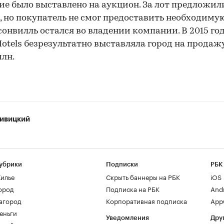
ие было выставлено на аукцион. За лот предложил
н, но покупатель не смог предоставить необходиму
онвилль остался во владении компании. В 2015 го
Hotels безрезультатно выставляла город на продаж
млн.
ивицкий
убрики
Подписки
РБК
илье
Скрыть баннеры на РБК
iOS
ород
Подписка на РБК
And
агород
Корпоративная подписка
AppG
еньги
Уведомления
Дру