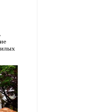
ь
щие
жилых