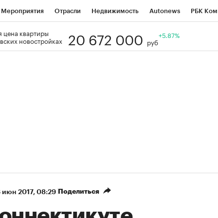
Мероприятия
Отрасли
Недвижимость
Autonews
РБК Ком
20 672 000
 цена квартиры
Образование
РБК Курсы
РБК Life
Тренды
+5.87%
Визионеры
Н
вских новостройках
руб
Дискуссионный клуб
Исследования
Кредитные рейтинги
Фр
Спецпроекты
Проверка контрагентов
Политика
Экономи
к наличной валюты
Поделиться
 июн 2017, 08:29
Коннектикуте