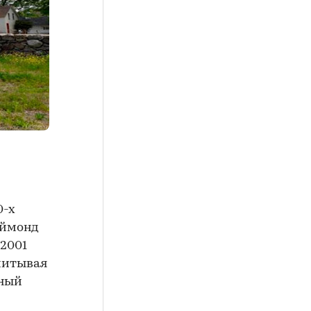
0-х
еймонд
 2001
считывая
чный