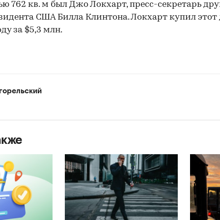
ю 762 кв. м был Джо Локхарт, пресс-секретарь дру
зидента США Билла Клинтона. Локхарт купил этот
оду за $5,3 млн.
горельский
акже