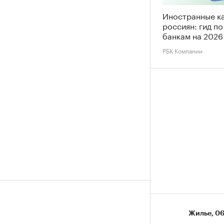
Иностранные к
россиян: гид п
банкам на 2026
РБК Компании
Жилье
⁠,
06