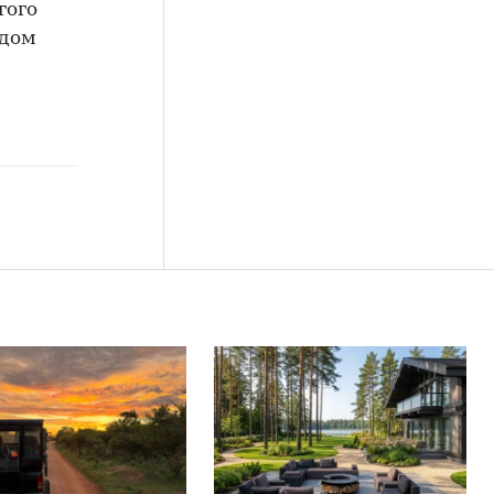
гого
 дом