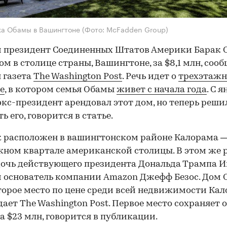
ка Обамы в Вашингтоне
(Фото: McFadden Group)
 президент Соединенных Штатов Америки Барак 
ом в столице страны, Вашингтоне, за $8,1 млн, соо
 газета
The Washington Post
. Речь идет о
трехэтаж
е
, в котором семья Обамы
живет с начала года
. С 
экс-президент арендовал этот дом, но теперь реши
ь его, говорится в статье.
 расположен в вашингтонском районе Калорама 
ном квартале американской столицы. В этом же 
очь действующего президента Дональда Трампа 
 основатель компании Amazon Джефф Безос. Дом
торое место по цене среди всей недвижимости Ка
ает The Washington Post. Первое место сохраняет 
за $23 млн, говорится в публикации.