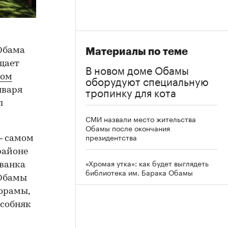
Обама
Материалы по теме
бщает
В новом доме Обамы
ном
оборудуют специальную
тропинку для кота
января
л
СМИ назвали место жительства
Обамы после окончания
президентства
— самом
районе
«Хромая утка»: как будет выглядеть
Иванка
библиотека им. Барака Обамы
 Обамы
лорамы,
особняк