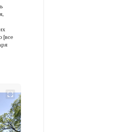
ь
я,
их
 [все
аря