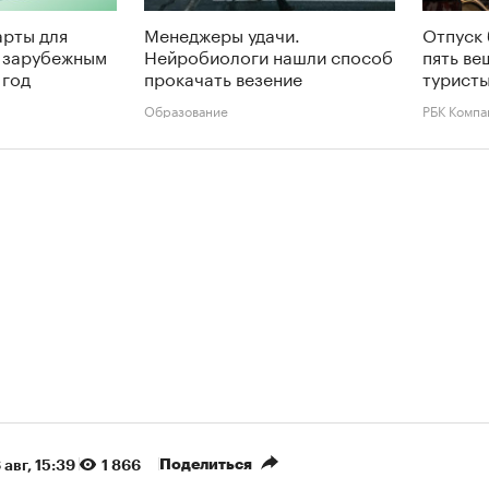
арты для
Менеджеры удачи.
Отпуск 
о зарубежным
Нейробиологи нашли способ
пять ве
 год
прокачать везение
туристы
Образование
РБК Компа
Поделиться
 авг, 15:39
1 866