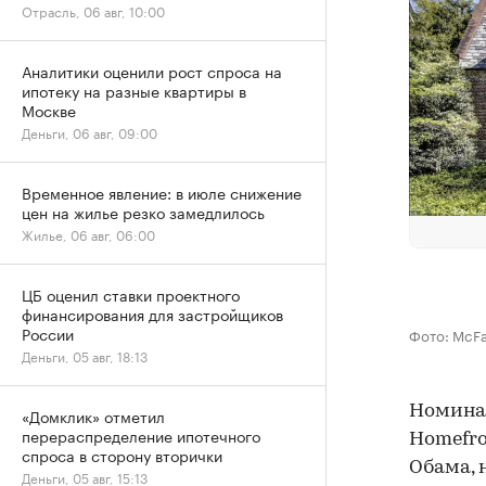
Отрасль, 06 авг, 10:00
Аналитики оценили рост спроса на
ипотеку на разные квартиры в
Москве
Деньги, 06 авг, 09:00
Временное явление: в июле снижение
цен на жилье резко замедлилось
Жилье, 06 авг, 06:00
ЦБ оценил ставки проектного
финансирования для застройщиков
России
Фото: McF
Деньги, 05 авг, 18:13
Номина
«Домклик» отметил
перераспределение ипотечного
Homefro
спроса в сторону вторички
Обама, 
Деньги, 05 авг, 15:13