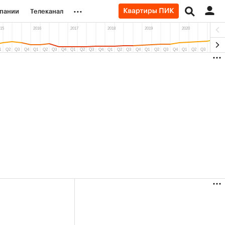
...
пании
Телеканал
ионеры
вания
личной валюты
(+31,03%)
(+87,48%)
агро» ₽120
Ozon ₽5 450
Купить
Ку
ноз ПСБ к 26.07.27
прогноз ПСБ к 29.07.27