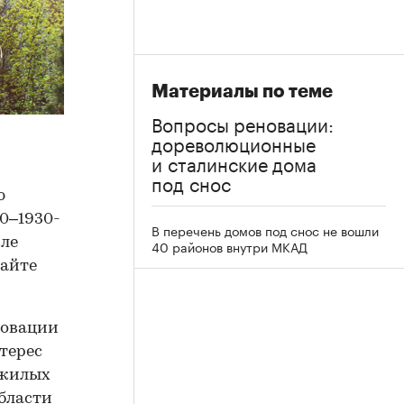
Материалы по теме
Вопросы реновации:
дореволюционные
и сталинские дома
под снос
ю
20–1930-
В перечень домов под снос не вошли
сле
40 районов внутри МКАД
сайте
новации
терес
 жилых
области