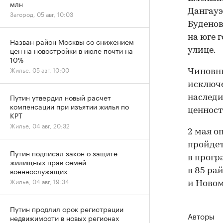
млн
Дангауэ
Загород, 05 авг, 10:03
Буденов
на юге 
Назван район Москвы со снижением
цен на новостройки в июле почти на
улице.
10%
Жилье, 05 авг, 10:00
Чиновни
исключе
Путин утвердил новый расчет
наследи
компенсации при изъятии жилья по
ценност
КРТ
Жилье, 04 авг, 20:32
2 мая о
пройдет
Путин подписал закон о защите
в прогр
жилищных прав семей
военнослужащих
в 85 ра
Жилье, 04 авг, 19:34
и Новом
Путин продлил срок регистрации
Авторы
недвижимости в новых регионах