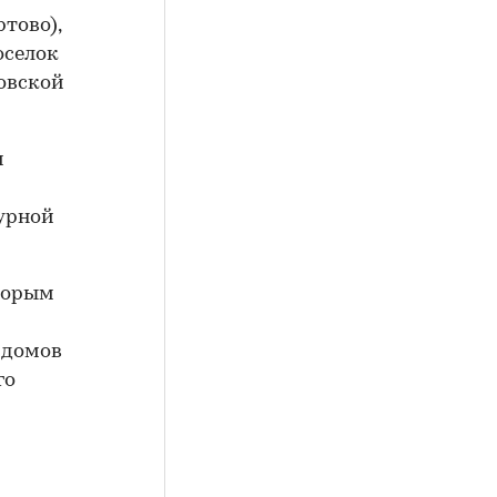
тово),
оселок
товской
и
турной
оторым
. домов
го