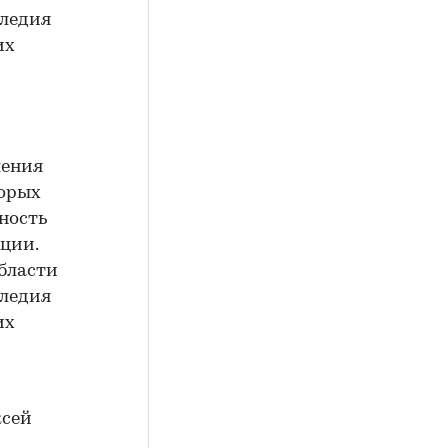
следия
их
ления
торых
ность
ции.
бласти
следия
их
ксей