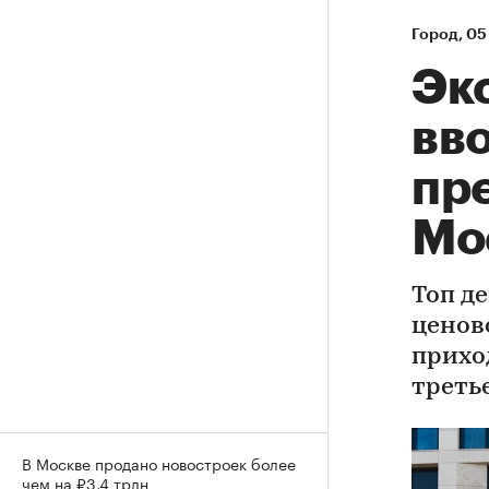
Город
⁠,
05 
Эк
вво
пр
Мо
Топ д
ценов
прихо
треть
В Москве продано новостроек более
чем на ₽3,4 трлн