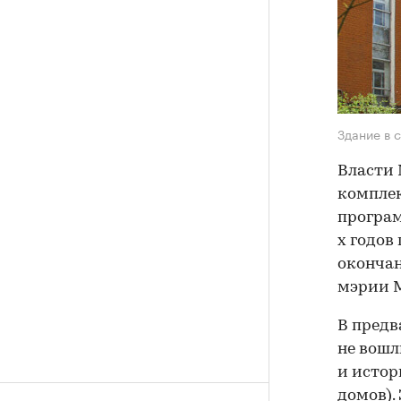
Здание в 
Власти 
комплек
програм
х годов
окончан
мэрии 
В предв
не вошл
и истор
домов).