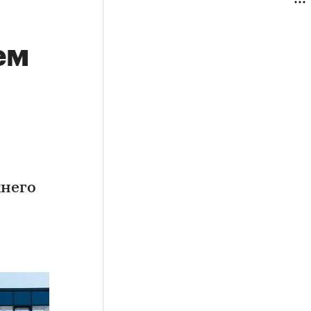
ем
хнего