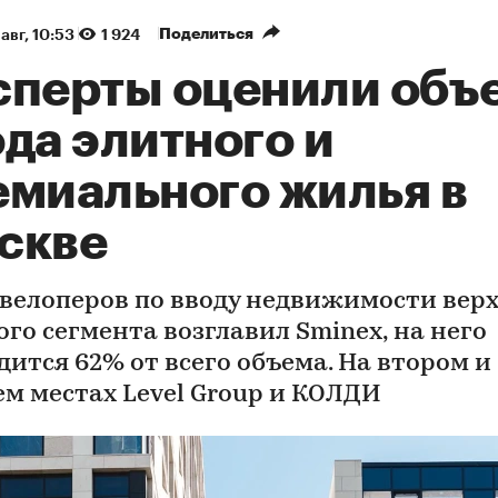
Поделиться
авг, 10:53
1 924
сперты оценили объ
да элитного и
емиального жилья в
скве
евелоперов по вводу недвижимости вер
ого сегмента возглавил Sminex, на него
дится 62% от всего объема. На втором и
ем местах Level Group и КОЛДИ