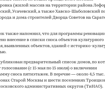
ровка (жилой массив на территории района Лефор
ский, Усачевский, а также Хавско-Шаболовский п
города и дома строителей Дворца Советов на Сара
к также напомнил, что для программы реноваци
но внесение в списки сноса объектов культурного
я, выявленных объектов, зданий с историко-куль
ью.
публикован предварительный список домов, по к
00:00
/
00:00
 голосование (с 15 мая по 15 июля) о включении
амму сноса пятиэтажек. В перечне — около 4,5 тыс
йонах Старой Москвы и шести поселениях Троицко
осковского административных округов (ТиНАО).