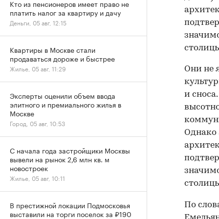
Кто из пенсионеров имеет право не
архитек
платить налог за квартиру и дачу
Деньги, 05 авг, 12:15
подтвер
значимо
столицы
Квартиры в Москве стали
продаваться дороже и быстрее
Жилье, 05 авг, 11:29
Они не 
культур
и сноса
Эксперты оценили объем ввода
элитного и премиального жилья в
высотно
Москве
коммуни
Город, 05 авг, 10:53
Однако 
архитек
С начала года застройщики Москвы
подтвер
вывели на рынок 2,6 млн кв. м
новостроек
значимо
Жилье, 05 авг, 10:11
столицы
В престижной локации Подмосковья
По слов
выставили на торги поселок за ₽190
Емельян