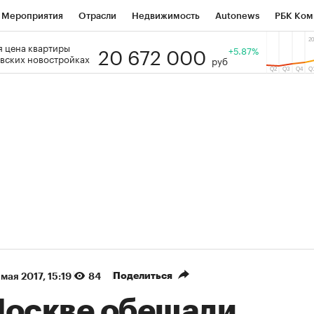
Мероприятия
Отрасли
Недвижимость
Autonews
РБК Ком
20 672 000
 цена квартиры
 РБК
РБК Образование
РБК Курсы
РБК Life
+5.87%
Тренды
Виз
вских новостройках
руб
ь
Крипто
РБК Бизнес-среда
Дискуссионный клуб
Исследо
зета
Спецпроекты СПб
Конференции СПб
Спецпроекты
кономика
Бизнес
Технологии и медиа
Финансы
Рынок на
(+86,13%)
(+28,67%
on ₽5 450
АФК «Система» ₽12
Купить
гноз ПСБ к 29.07.27
прогноз БКС к 15.07.27
Поделиться
мая 2017, 15:19
84
Москве обещали