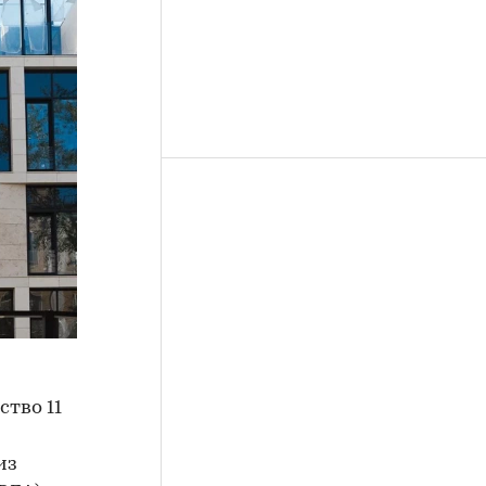
ство 11
из