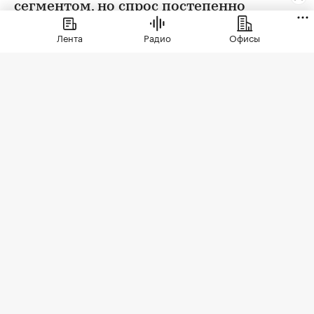
сегментом, но спрос постепенно
выравнивается
Лента
Радио
Офисы
Фото: vvoe / Shutterstock / FOTODOM
По итогам июля 2026 года в России было
выдано ипотеки на 254,2 млрд руб. — снижение
к июню составило 26,6%, при этом к