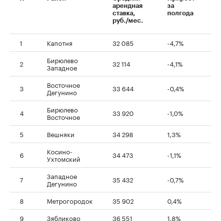
арендная
за
ставка,
полгода
руб./мес.
1
Капотня
32 085
-4,7%
Бирюлево
2
32 114
-4,1%
Западное
Восточное
3
33 644
-0,4%
Дегунино
Бирюлево
4
33 920
-1,0%
Восточное
5
Вешняки
34 298
1,3%
Косино-
6
34 473
-1,1%
Ухтомский
Западное
7
35 432
-0,7%
Дегунино
8
Метрогородок
35 902
0,4%
9
Зябликово
36 551
1,8%