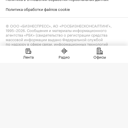
Политика обработки файлов cookie
© ООО «БИЗНЕСПРЕСС», АО «РОСБИЗНЕСКОНСАЛТИНГ»,
1995–2026
. Сообщения и материалы информационного
агентства «РБК» (свидетельство о регистрации средства
массовой информации выдано Федеральной службой
по надзору в сфере связи, информационных технологий
и массовых коммуникаций (Роскомнадзор) 09.12.2015
за номером ИА №ФС77-63848) и сетевого издания «РБК»
Лента
Радио
Офисы
(свидетельство о регистрации средства массовой информации
выдано Федеральной службой по надзору в сфере связи,
информационных технологий и массовых коммуникаций
(Роскомнадзор) 03.12.2021 за номером ЭЛ №ФС77-82385)
сопровождаются пометкой «РБК».
realty@rbc.ru
18+
Владельцем сайта является информационное агентство «РБК».
Данные предоставлены:
Мосбиржа
,
Санкт-Петербургская
биржа
.
Индексы облигаций предоставлены Cbonds.