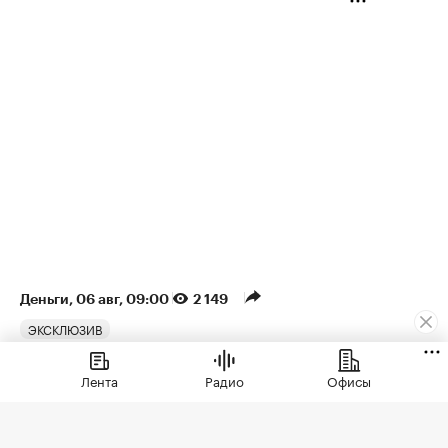
Деньги
⁠,
06 авг, 09:00
2 149
ЭКСКЛЮЗИВ
Аналитики оценили рост
Лента
Радио
Офисы
спроса на ипотеку на
разные квартиры в Москве