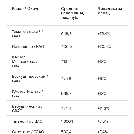
00:00
/
00:00
Район / Округ
Средняя
Динамика за
цена 1 кв. м,
месяц
тыс. руб.
Тимирязевский /
648,8
+75,4%
САО
Измайлово / ВАО
406,5
+20,9%
Южное
Медведково /
413,2
+18%
СВАО
Бескудниковский /
475,8
+15%
САО
Южное Тушино /
566,7
+13%
СЗАО
Бабушкинский /
474,4
+11,3%
СВАО
Таганский / ЦАО
1 660,1
+7,5%
Строгино / СЗАО
530,4
+7,4%