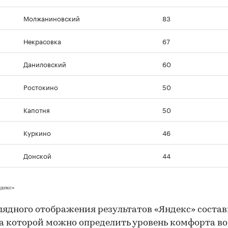
Молжаниновский
83
Некрасовка
67
Даниловский
60
Ростокино
50
Капотня
50
Куркино
46
Донской
44
ндекс»
лядного отображения результатов «Яндекс» соста
на которой можно определить уровень комфорта во