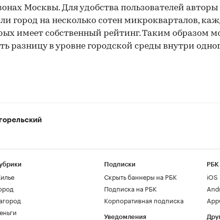
онах Москвы. Для удобства пользователей авторы
ли город на несколько сотен микрокварталов, ка
рых имеет собственный рейтинг. Таким образом 
ть разницу в уровне городской среды внутри одно
горельский
убрики
Подписки
РБК
илье
Скрыть баннеры на РБК
iOS
ород
Подписка на РБК
And
агород
Корпоративная подписка
AppG
еньги
Уведомления
Дру