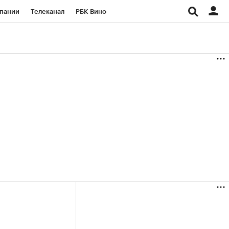
пании
Телеканал
РБК Вино
ациональные проекты
Город
аншизы
Газета
ка
Бизнес