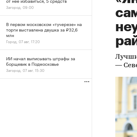
от нее избавиться, 5 средств
Загород, 09:00
са
не
В первом московском «тучерезе» на
торги выставлена двушка за ₽32,6
млн
ра
Город, 07 авг, 17:20
Лучши
ИИ начал выписывать штрафы за
борщевик в Подмосковье
— Сев
Загород, 07 авг, 15:30