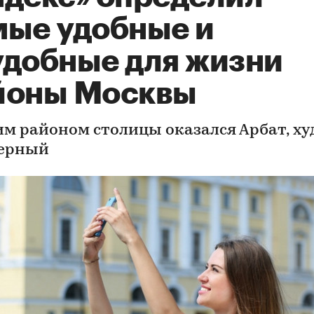
мые удобные и
удобные для жизни
йоны Москвы
м районом столицы оказался Арбат, х
ерный