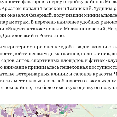
купности факторов в первую тройку районов Мос
с Арбатом попали Тверской и
Таганский
. Худшим 
ни оказался Северный, получивший минимальные
 параметрам. В перечень наименее удобных район
ии «Яндекса» также попали Молжаниновский, Нек
, Даниловский и Ростокино.
м критерием при оценке удобства для жизни ста
ость дойти пешком до магазинов, поликлиник, шк
 садов, аптек, спортивных площадок и фитнес-клуб
о внимание принималась пешеходная доступность
 ателье, ветеринарных клиник и салонов красоты. 
таких мест оказывалось поблизости от жилых дом
етном районе, тем более высокую оценку он получа