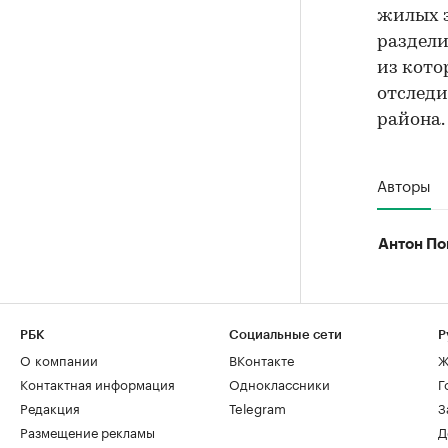
жилых з
раздели
из кото
отследи
района.
Авторы
Антон По
РБК
Социальные сети
Р
О компании
ВКонтакте
Ж
Контактная информация
Одноклассники
Г
Редакция
Telegram
З
Размещение рекламы
Д