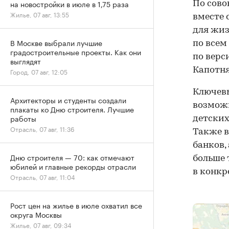
на новостройки в июле в 1,75 раза
По сово
Жилье, 07 авг, 13:55
вместе 
для жиз
В Москве выбрали лучшие
по всем
градостроительные проекты. Как они
по верс
выглядят
Капотня
Город, 07 авг, 12:05
Ключевы
Архитекторы и студенты создали
возможн
плакаты ко Дню строителя. Лучшие
работы
детских
Отрасль, 07 авг, 11:36
Также в
банков,
Дню строителя — 70: как отмечают
больше 
юбилей и главные рекорды отрасли
в конкр
Отрасль, 07 авг, 11:04
Рост цен на жилье в июле охватил все
округа Москвы
Жилье, 07 авг, 09:34