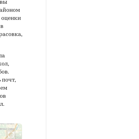
квы
районом
 оценки
ов
расовка,
ла
ол,
ов.
 почт,
Чем
ов
л.