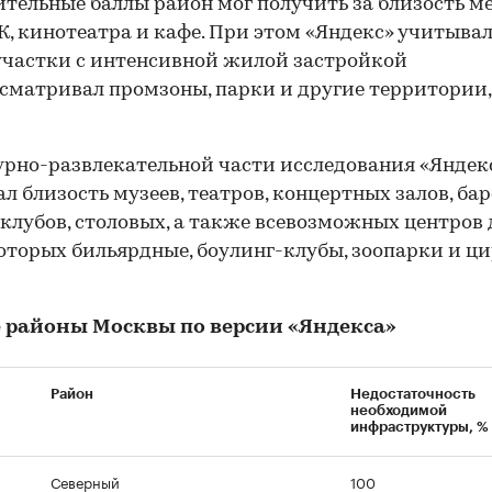
тельные баллы район мог получить за близость м
, кинотеатра и кафе. При этом «Яндекс» учитыва
участки с интенсивной жилой застройкой
ссматривал промзоны, парки и другие территории, 
урно-развлекательной части исследования «Яндек
л близость музеев, театров, концертных залов, бар
клубов, столовых, а также всевозможных центров 
оторых бильярдные, боулинг-клубы, зоопарки и ц
 районы Москвы по версии «Яндекса»
Район
Недостаточность
необходимой
инфраструктуры, %
Северный
100