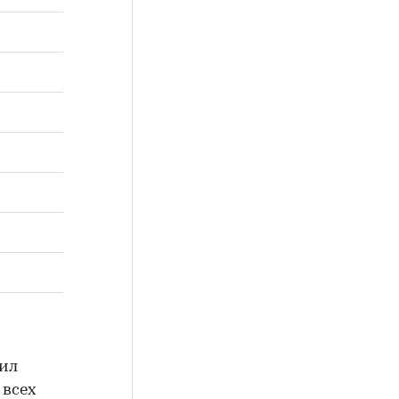
вил
 всех