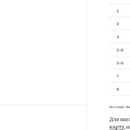
2
3
4
5–6
5–6
7
8
Источник: «Я
Для наг
карту
, 