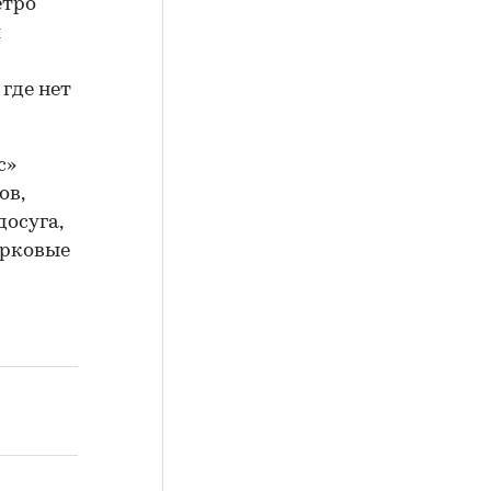
етро
л
где нет
с»
ов,
досуга,
ирковые