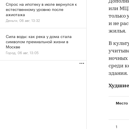
Дополни
Спрос на ипотеку в июле вернулся к
естественному уровню после
или МЦК
ажиотажа
только 
Деньги, 06 авг, 13:32
и не ра
жилья.
Сила воды: как река у дома стала
символом премиальной жизни в
В культ
Москве
учитыва
Город, 06 авг, 13:05
ночных 
среди к
здания.
Худшие
Место
1