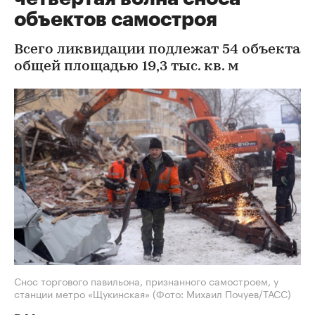
объектов самостроя
Всего ликвидации подлежат 54 объекта
общей площадью 19,3 тыс. кв. м
Снос торгового павильона, признанного самостроем, у
станции метро «Щукинская»
(Фото: Михаил Почуев/ТАСС)