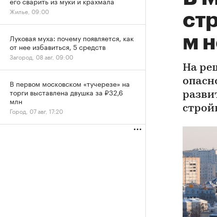
его сварить из муки и крахмала
Жилье, 09:00
стр
м 
Луковая муха: почему появляется, как
от нее избавиться, 5 средств
Загород, 08 авг, 09:00
На ре
опасн
В первом московском «тучерезе» на
торги выставлена двушка за ₽32,6
разви
млн
строй
Город, 07 авг, 17:20