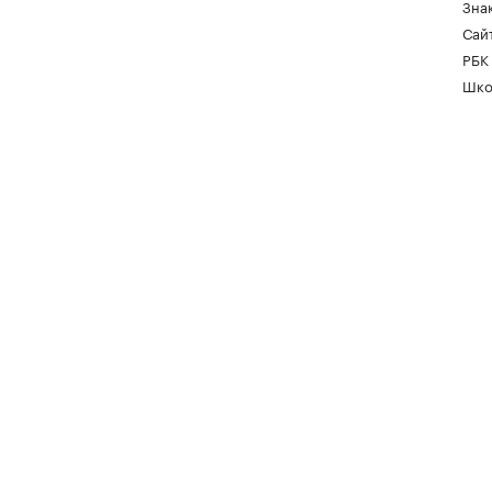
Зна
Сайт
РБК
Шко