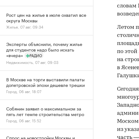
словам 
возведе
Рост цен на жилье в июле охватил все
округа Москвы
Жилье, 07 авг, 09:34
Летом п
столич
Эксперты объяснили, почему жилье
площадь
для студентов надо было искать
по этой
«вчера»
РАДИО
на стро
Недвижимость, 07 авг, 09:03
в Ясене
Галушки
В Москве на торги выставили палаты
допетровской эпохи дешевле трешки
Сегодня
Город, 06 авг, 18:07
многоур
Западно
Собянин заявил о максимальном за
админис
пять лет темпе строительства метро
Город, 06 авг, 15:52
Москомс
из указ
Спрос на новостройки Москвы и
часть —