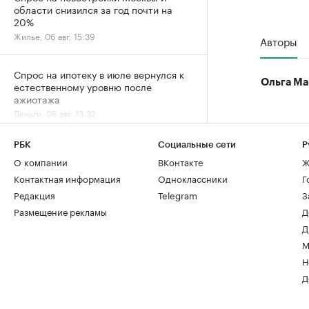
области снизился за год почти на
20%
Жилье, 06 авг, 15:39
Авторы
Спрос на ипотеку в июле вернулся к
Ольга Ма
естественному уровню после
ажиотажа
Деньги, 06 авг, 13:32
РБК
Социальные сети
Р
О компании
ВКонтакте
Ж
Контактная информация
Одноклассники
Г
Редакция
Telegram
З
Размещение рекламы
Д
Д
М
Н
Д