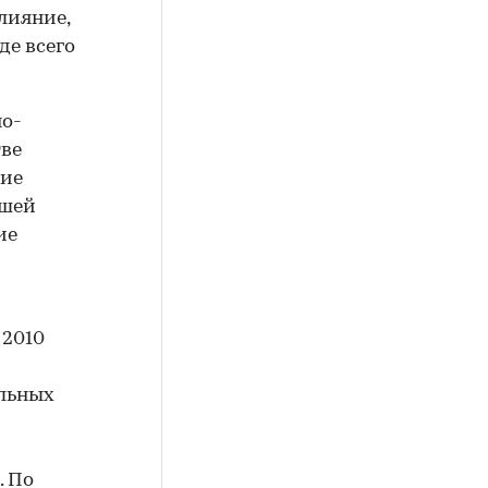
лияние,
де всего
но-
тве
ние
йшей
ие
 2010
ельных
. По