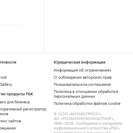
 Новости
Юридическая информация
Информация об ограничениях
roid
О соблюдении авторских прав
allery
Пользовательское соглашение
Политика в отношении обработки
гие продукты РБК
персональных данных
ако для бизнеса
Политика обработки файлов cookie
поративный регистратор
енов
© ООО «БИЗНЕСПРЕСС»,
АО «РОСБИЗНЕСКОНСАЛТИНГ»,
тинг сайтов
1995–2026
. Сообщения и материалы
.решения
информационного агентства «РБК»
(свидетельство о регистрации