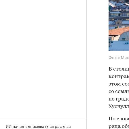
Фото: Ми
В столи
контрак
этом
со
со ссыл
по град
Хуснулл
По слов
ИИ начал выписывать штрафы за
ряда об