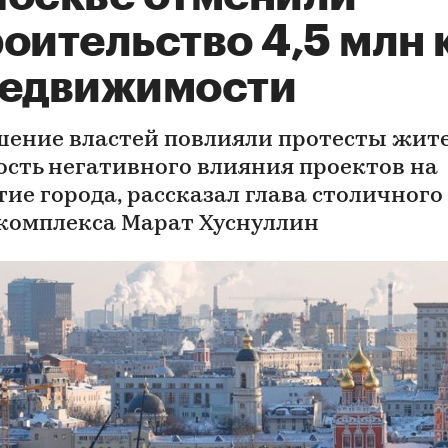
оительство 4,5 млн 
недвижимости
шение властей повлияли протесты жит
ость негативного влияния проектов на
тие города, рассказал глава столичного
комплекса Марат Хуснуллин