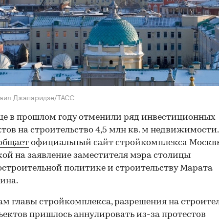
хаил Джапаридзе/ТАСС
це в прошлом году отменили ряд инвестиционных
тов на строительство 4,5 млн кв. м недвижимости.
общает
официальный сайт стройкомплекса Москв
кой на заявление заместителя мэра столицы
остроительной политике и строительству Марата
ина.
ам главы стройкомплекса, разрешения на строите
ъектов пришлось аннулировать из-за протестов