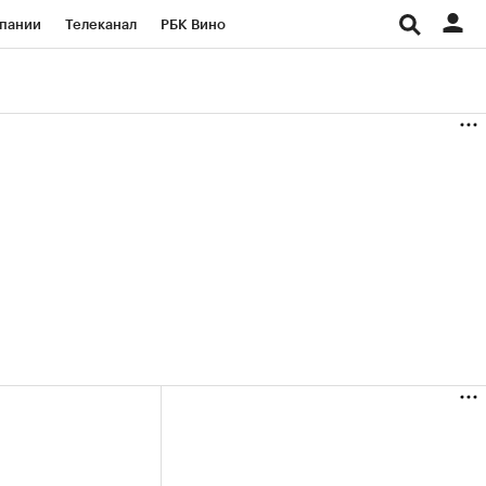
пании
Телеканал
РБК Вино
ациональные проекты
Город
аншизы
Газета
ка
Бизнес