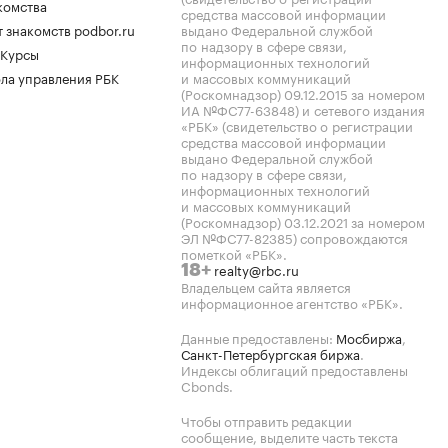
комства
средства массовой информации
 знакомств podbor.ru
выдано Федеральной службой
по надзору в сфере связи,
 Курсы
информационных технологий
ла управления РБК
и массовых коммуникаций
(Роскомнадзор) 09.12.2015 за номером
ИА №ФС77-63848) и сетевого издания
«РБК» (свидетельство о регистрации
средства массовой информации
выдано Федеральной службой
по надзору в сфере связи,
информационных технологий
и массовых коммуникаций
(Роскомнадзор) 03.12.2021 за номером
ЭЛ №ФС77-82385) сопровождаются
пометкой «РБК».
realty@rbc.ru
18+
Владельцем сайта является
информационное агентство «РБК».
Данные предоставлены:
Мосбиржа
,
Санкт-Петербургская биржа
.
Индексы облигаций предоставлены
Cbonds.
Чтобы отправить редакции
сообщение, выделите часть текста