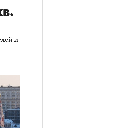
кв.
елей и