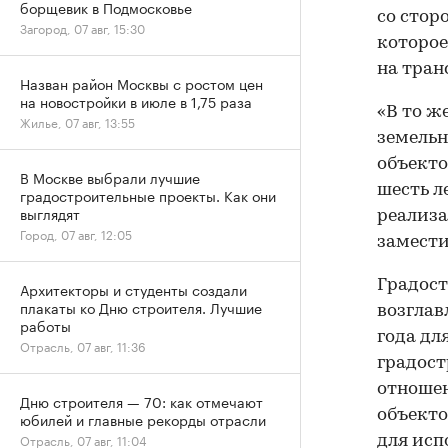
борщевик в Подмосковье
со стор
Загород, 07 авг, 15:30
которое
на тран
Назван район Москвы с ростом цен
на новостройки в июле в 1,75 раза
«В то ж
Жилье, 07 авг, 13:55
земельн
объекто
В Москве выбрали лучшие
шесть л
градостроительные проекты. Как они
выглядят
реализа
Город, 07 авг, 12:05
замести
Градост
Архитекторы и студенты создали
плакаты ко Дню строителя. Лучшие
возглав
работы
года дл
Отрасль, 07 авг, 11:36
градост
отношен
Дню строителя — 70: как отмечают
объекто
юбилей и главные рекорды отрасли
Отрасль, 07 авг, 11:04
для исп