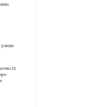
нено
 улице
ьство 12
еро-
м