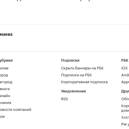
маева
убрики
Подписки
РБК
илье
Скрыть баннеры на РБК
iOS
ород
Подписка на РБК
And
агород
Корпоративная подписка
AppG
еньги
Уведомления
Дру
изайн
RSS
Обл
нения
Кор
овости компаний
дом
ом
Хос
Рег