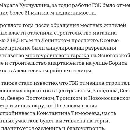
Марата Хуснуллина, за годы работы ГЗК было отме
ние более 31 млн кв. м недвижимости.
рошлого года после обращения местных жителей
ные власти
отменили
строительство магазина
ю 248,5 кв. м на Ленинском проспекте. Осенью
 же причине были аннулированы разрешения
ительство
многоуровневого гаража
на Ясногорской
ве и строительство
апартаментов
на улице Бориса
на в Алексеевском районе столицы.
 также стало известно, что ГЗК отменила строител
овневых паркингов в Центральном, Западном, Сев
м, Северо-Восточном, Троицком и Новомосковско
тративных округах. По словам главы
тройинвеста Константина Тимофеева, часть
анных участков будет выставлена на торги,
 планируется озеленить и благоустроить.