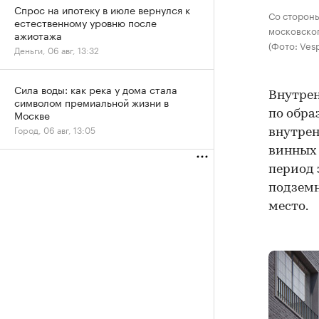
Спрос на ипотеку в июле вернулся к
Со сторон
естественному уровню после
московског
ажиотажа
(Фото: Ves
Деньги, 06 авг, 13:32
Сила воды: как река у дома стала
Внутрен
символом премиальной жизни в
Москве
по обра
Город, 06 авг, 13:05
внутрен
винных 
период 
подземн
место.