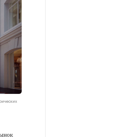
орических
рынок