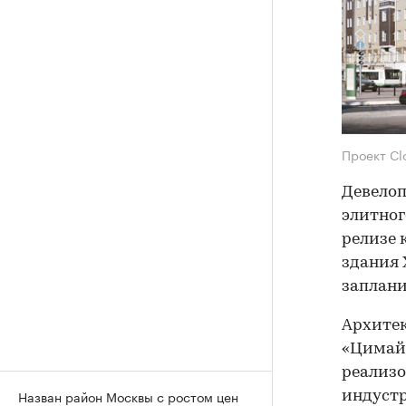
Проект Cl
Девелоп
элитног
релизе 
здания 
заплани
Архитек
«Цимайл
реализо
Назван район Москвы с ростом цен
индустр