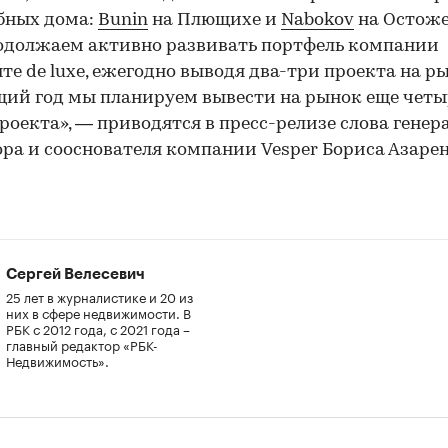
бных дома:
Bunin
на Плющихе и
Nabokov
на Остоже
одолжаем активно развивать портфель компании
нте de luxe, ежегодно выводя два-три проекта на р
ий год мы планируем вывести на рынок еще четы
роекта», — приводятся в пресс-релизе слова генер
ра и сооснователя компании Vesper Бориса Азарен
Сергей Велесевич
25 лет в журналистике и 20 из
них в сфере недвижимости. В
РБК с 2012 года, с 2021 года –
главный редактор «РБК-
Недвижимость».