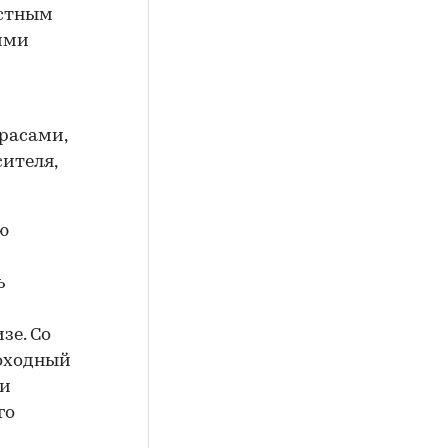
естным
ими
расами,
ителя,
ю
ь
зе. Со
оходный
ми
го