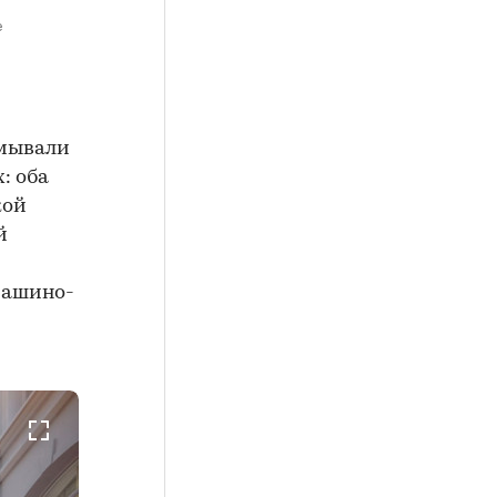
е
умывали
: оба
кой
й
машино-