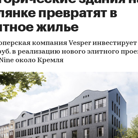
лянке превратят в
итное жилье
оперская компания Vesper инвестирует
руб. в реализацию нового элитного про
 Nine около Кремля