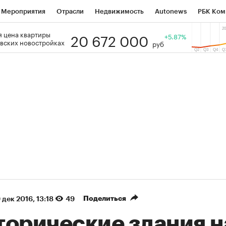
Мероприятия
Отрасли
Недвижимость
Autonews
РБК Ком
20 672 000
 цена квартиры
 РБК
РБК Образование
РБК Курсы
РБК Life
+5.87%
Тренды
Виз
вских новостройках
руб
ь
Крипто
РБК Бизнес-среда
Дискуссионный клуб
Исследо
зета
Спецпроекты СПб
Конференции СПб
Спецпроекты
кономика
Бизнес
Технологии и медиа
Финансы
Рынок на
(+38,35%)
(+31,75%)
ЭК ₽1 400
«Русагро» ₽120
Купить
з SberCIB к 27.07.27
прогноз ПСБ к 26.07.27
Поделиться
 дек 2016, 13:18
49
торические здания н