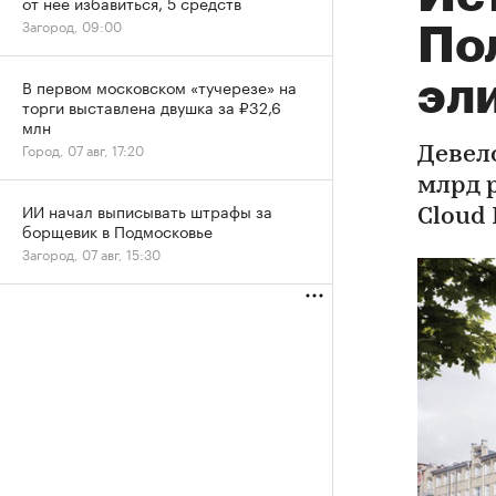
от нее избавиться, 5 средств
Загород, 09:00
По
эл
В первом московском «тучерезе» на
торги выставлена двушка за ₽32,6
млн
Город, 07 авг, 17:20
Девел
млрд 
ИИ начал выписывать штрафы за
Cloud
борщевик в Подмосковье
Загород, 07 авг, 15:30