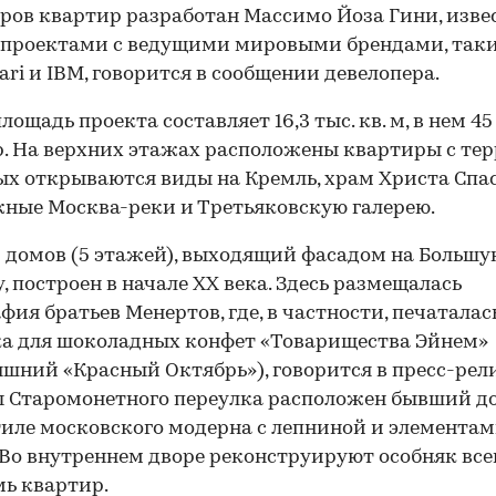
ров квартир разработан Массимо Йоза Гини, изв
 проектами с ведущими мировыми брендами, так
rari и IBM, говорится в сообщении девелопера.
лощадь проекта составляет 16,3 тыс. кв. м, в нем 45
. На верхних этажах расположены квартиры с тер
ых открываются виды на Кремль, храм Христа Спас
ные Москва-реки и Третьяковскую галерею.
 домов (5 этажей), выходящий фасадом на Большу
, построен в начале XX века. Здесь размещалась
фия братьев Менертов, где, в частности, печаталас
а для шоколадных конфет «Товарищества Эйнем»
яшний «Красный Октябрь»), говорится в пресс-рели
ы Старомонетного переулка расположен бывший д
тиле московского модерна с лепниной и элемента
 Во внутреннем дворе реконструируют особняк все
мь квартир.