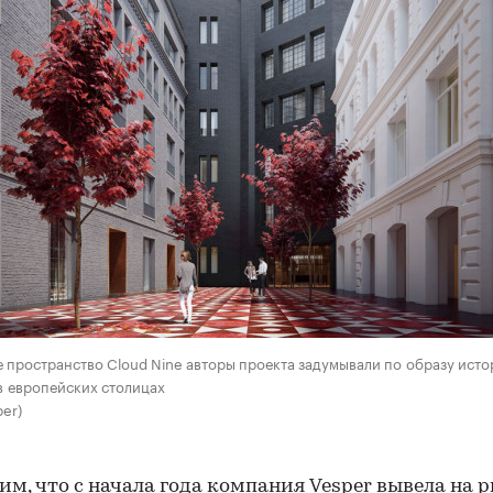
 пространство Cloud Nine авторы проекта задумывали по образу ист
в европейских столицах
per)
м, что с начала года компания Vesper вывела на 