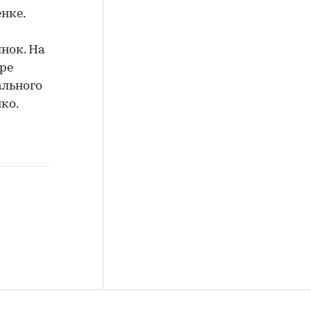
нке.
ынок. На
ре
ального
ко.