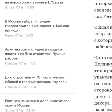
на новостройки в июле в 1,75 раза
интерье
Жилье, 07 авг, 13:55
своими
как Fer
В Москве выбрали лучшие
градостроительные проекты. Как они
Общая п
выглядят
квартир
Город, 07 авг, 12:05
с котор
набереж
Архитекторы и студенты создали
плакаты ко Дню строителя. Лучшие
работы
Один из
Отрасль, 07 авг, 11:36
Полянку
типогра
Дню строителя — 70: как отмечают
упаковк
юбилей и главные рекорды отрасли
(сегодн
Отрасль, 07 авг, 11:04
сторон
дом в с
Рост цен на жилье в июле охватил все
декора.
округа Москвы
на восе
Жилье, 07 авг, 09:34