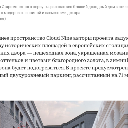
ы Старомонетного переулка расположен бывший доходный дом в стил
о модерна с лепниной и элементами декора
per)
нее пространство Cloud Nine авторы проекта зад
зу исторических площадей в европейских столицах
них двора — пешеходная зона, украшенная мозаи
оттенков и цветами благородного золота, в зимни
зона будет подогреваться. В проекте предусмотрен
ый двухуровневый паркинг, рассчитанный на 71 