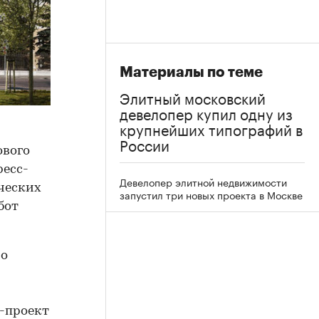
Материалы по теме
Элитный московский
девелопер купил одну из
крупнейших типографий в
России
ового
ресс-
Девелопер элитной недвижимости
ческих
запустил три новых проекта в Москве
бот
ро
-проект