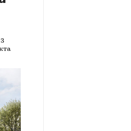
 3
екта