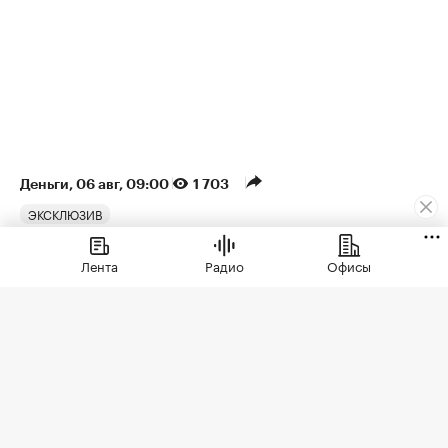
Деньги
⁠,
06 авг, 09:00
1 703
ЭКСКЛЮЗИВ
Аналитики оценили рост
Лента
Радио
Офисы
спроса на ипотеку на
разные квартиры в Москве
Доля ипотеки в сделках со студиями в новостройках
Москвы достигала 66,5%
В первом полугодии две из каждых
трех студий, приобретенных в