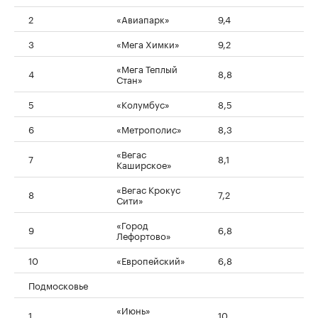
2
«Авиапарк»
9,4
3
«Мега Химки»
9,2
«Мега Теплый
4
8,8
Стан»
5
«Колумбус»
8,5
6
«Метрополис»
8,3
«Вегас
7
8,1
Каширское»
«Вегас Крокус
8
7,2
Сити»
«Город
9
6,8
Лефортово»
10
«Европейский»
6,8
Подмосковье
«Июнь»
1
10