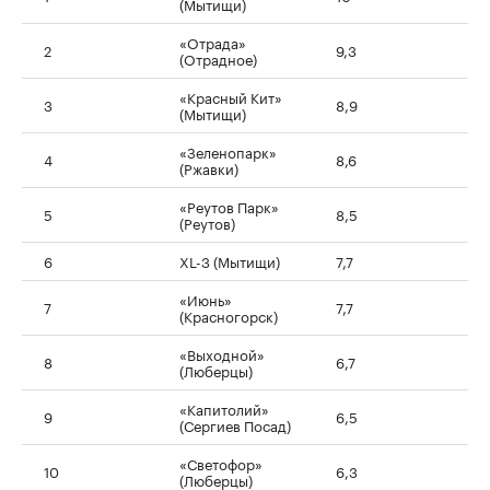
(Мытищи)
«Отрада»
2
9,3
(Отрадное)
«Красный Кит»
3
8,9
(Мытищи)
«Зеленопарк»
4
8,6
(Ржавки)
«Реутов Парк»
5
8,5
(Реутов)
6
XL-3 (Мытищи)
7,7
«Июнь»
7
7,7
(Красногорск)
«Выходной»
8
6,7
(Люберцы)
«Капитолий»
9
6,5
(Сергиев Посад)
«Светофор»
10
6,3
(Люберцы)