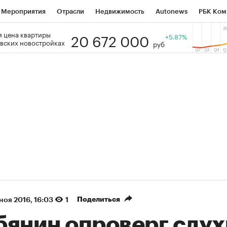
Мероприятия
Отрасли
Недвижимость
Autonews
РБК Ком
20 672 000
 цена квартиры
 РБК
РБК Образование
РБК Курсы
РБК Life
+5.87%
Тренды
Виз
вских новостройках
руб
ь
Крипто
РБК Бизнес-среда
Дискуссионный клуб
Исследо
зета
Спецпроекты СПб
Конференции СПб
Спецпроекты
кономика
Бизнес
Технологии и медиа
Финансы
Рынок на
(+86,07%)
(+31,28%)
5 450
АФК «Система» ₽12
Купить
К
 ПСБ к 29.07.27
прогноз БКС к 15.07.27
Поделиться
 ноя 2016, 16:03
1
бянин опроверг слух