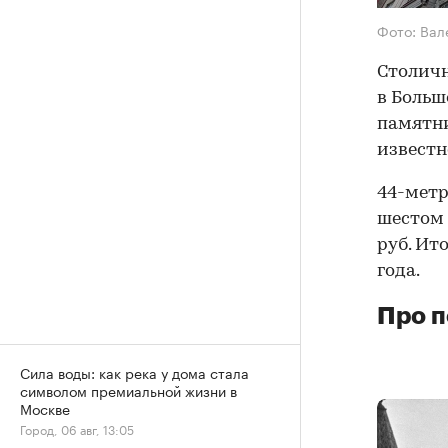
Фото: Вал
Столич
в Больш
памятни
известн
44-метр
шестом 
руб. Ит
года.
Про п
Сила воды: как река у дома стала
символом премиальной жизни в
Москве
Город, 06 авг, 13:05