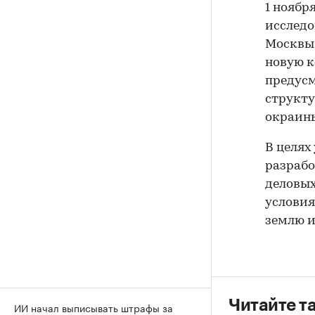
1 ноябр
исследо
Москвы 
новую к
предусм
структу
окраин
В целях
разрабо
деловых
условия
землю и
Читайте т
ИИ начал выписывать штрафы за