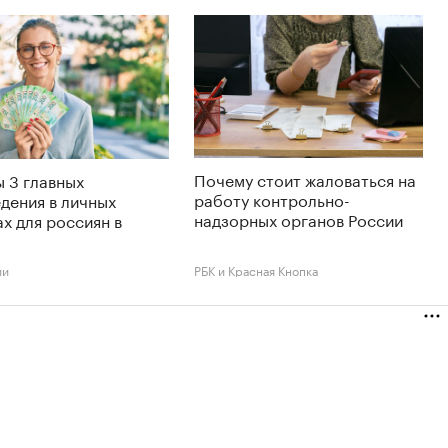
Почему стоит жаловаться на
 3 главных
работу контрольно-
дения в личных
надзорных органов России
х для россиян в
ии
РБК и Красная Кнопка