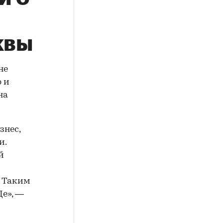
квы
не
 и
на
знес,
и.
й
. Таким
Де», —