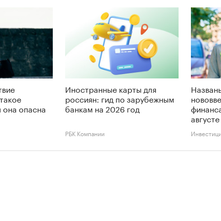
твие
Иностранные карты для
Названы
 такое
россиян: гид по зарубежным
нововве
м она опасна
банкам на 2026 год
финанса
августе
РБК Компании
Инвестиц