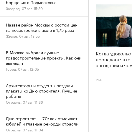
борщевик в Подмосковье
Загород, 07 авг, 15:30
Назван район Москвы с ростом цен
на новостройки в июле в 1,75 раза
Жилье, 07 авг, 13:55
В Москве выбрали лучшие
Когда удовольс
градостроительные проекты. Как они
пропадает: что
выглядят
ангедония и че
Город, 07 авг, 12:05
РБК
Архитекторы и студенты создали
плакаты ко Дню строителя. Лучшие
работы
Отрасль, 07 авг, 11:36
Дню строителя — 70: как отмечают
юбилей и главные рекорды отрасли
Отрасль, 07 авг, 11:04