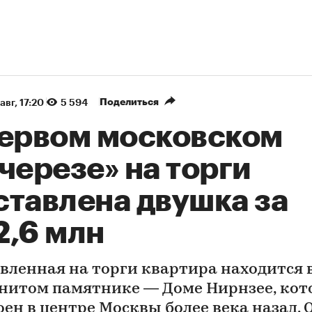
Поделиться
авг, 17:20
5 594
первом московском
черезе» на торги
ставлена двушка за
2,6 млн
вленная на торги квартира находится 
нитом памятнике — Доме Нирнзее, ко
оен в центре Москвы более века назад. 