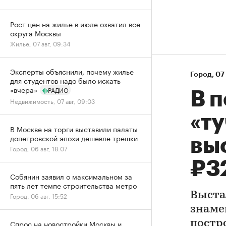
Рост цен на жилье в июле охватил все
округа Москвы
Жилье, 07 авг, 09:34
Эксперты объяснили, почему жилье
Город
⁠,
07 
для студентов надо было искать
«вчера»
РАДИО
В 
Недвижимость, 07 авг, 09:03
«ту
В Москве на торги выставили палаты
допетровской эпохи дешевле трешки
вы
Город, 06 авг, 18:07
₽3
Собянин заявил о максимальном за
пять лет темпе строительства метро
Выста
Город, 06 авг, 15:52
знаме
Спрос на новостройки Москвы и
постр