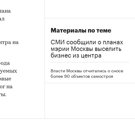
лана
ал
Материалы по теме
СМИ сообщили о планах
нтра на
мэрии Москвы выселить
бизнес из центра
рода
Власти Москвы отчитались о сносе
руемых
более 90 объектов самостроя
овые
ог на
ты.