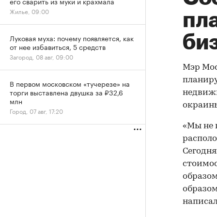
его сварить из муки и крахмала
Жилье, 09:00
пл
би
Луковая муха: почему появляется, как
от нее избавиться, 5 средств
Загород, 08 авг, 09:00
Мэр Мос
планиру
В первом московском «тучерезе» на
торги выставлена двушка за ₽32,6
недвижи
млн
окраин
Город, 07 авг, 17:20
«Мы не 
располо
Сегодня
стоимос
образом
образом
написал