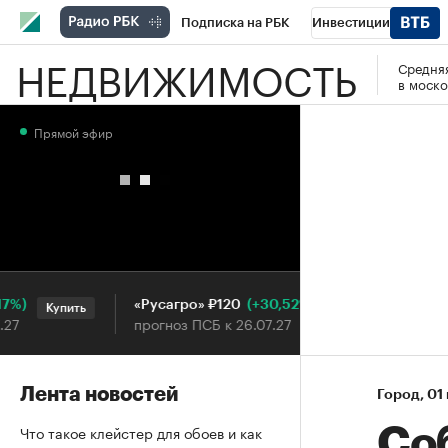
Подписка на РБК
Инвестиции
НЕДВИЖИМОСТЬ
Средняя
РБК Вино
Спорт
Школа управления
в моско
Национальные проекты
Город
Стил
Прямой эфир
Кредитные рейтинги
Франшизы
Га
Проверка контрагентов
Политика
Э
(+30,52%)
«Русагро» ₽120
Ozon ₽
Купить
Купить
прогноз ПСБ к 26.07.27
прогноз
Лента новостей
Город
⁠,
01
Что такое клейстер для обоев и как
Со