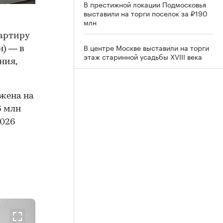
В престижной локации Подмосковья
выставили на торги поселок за ₽190
млн
артиру
В центре Москве выставили на торги
н) — в
этаж старинной усадьбы XVIII века
ния,
ожена на
6 млн
2026