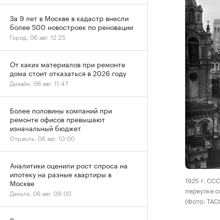
За 9 лет в Москве в кадастр внесли
более 500 новостроек по реновации
Город, 06 авг, 12:25
От каких материалов при ремонте
дома стоит отказаться в 2026 году
Дизайн, 06 авг, 11:47
Более половины компаний при
ремонте офисов превышают
изначальный бюджет
Отрасль, 06 авг, 10:00
Аналитики оценили рост спроса на
ипотеку на разные квартиры в
1925 г. СС
Москве
переулке с
Деньги, 06 авг, 09:00
(Фото: ТАС