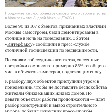
Продолжается снос объектов самовольного строительства
в Москве
(Фото: Андрей Махонин/ТАСС )
Более 90 из 107 объектов, признанных властями
Москвы самостроем, были демонтированы в
столице в ночь на понедельник. Об этом
«
Интерфакс
у» сообщили в пресс-службе
столичной Госинспекции по недвижимости.
По словам собеседника агентства, снесенные
постройки составляют примерно 85% от общего
числа объектов самостроя, подлежащих сносу.
К разбору двух объектов приступили утром в
понедельник, чтобы не доставлять беспокойства
жителям близлежащих жилых домов. По
девяти объектам работы продолжаются — идет
разбор конструкций и вывоз строительного
мусора, добавил сотрудник пресс-службы.