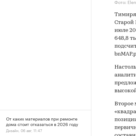
Фото: Ele
Тимиряз
Старой 
июле 20
648,8 ты
подсчи
bnMAP.p
Настоль
аналити
предлож
высокой
Второе 
«квадрат
От каких материалов при ремонте
позиции
дома стоит отказаться в 2026 году
первичн
Дизайн, 06 авг, 11:47
составил