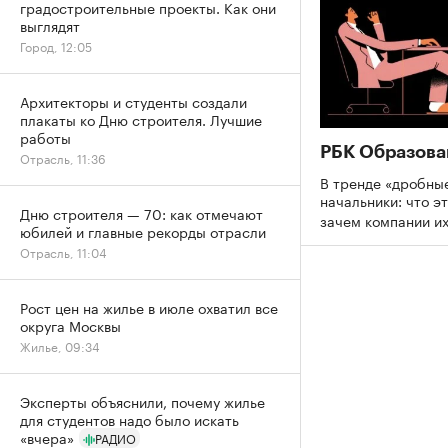
градостроительные проекты. Как они
выглядят
Город, 12:05
Архитекторы и студенты создали
плакаты ко Дню строителя. Лучшие
работы
РБК Образова
Отрасль, 11:36
В тренде «дробны
начальники: что эт
Дню строителя — 70: как отмечают
зачем компании и
юбилей и главные рекорды отрасли
Отрасль, 11:04
Рост цен на жилье в июле охватил все
округа Москвы
Жилье, 09:34
Эксперты объяснили, почему жилье
для студентов надо было искать
«вчера»
РАДИО