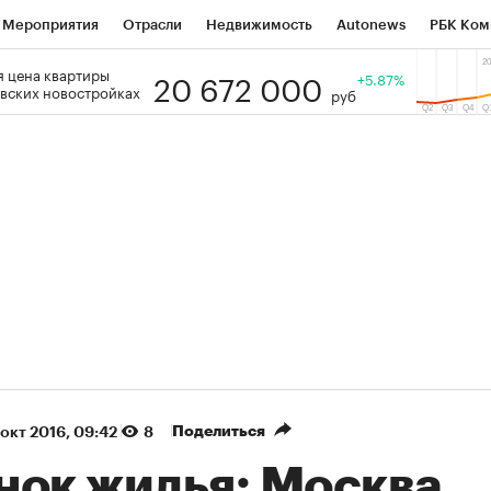
Мероприятия
Отрасли
Недвижимость
Autonews
РБК Ком
20 672 000
 цена квартиры
 РБК
РБК Образование
РБК Курсы
РБК Life
+5.87%
Тренды
Виз
вских новостройках
руб
ь
Крипто
РБК Бизнес-среда
Дискуссионный клуб
Исследо
зета
Спецпроекты СПб
Конференции СПб
Спецпроекты
кономика
Бизнес
Технологии и медиа
Финансы
Рынок на
(+88,19%)
(+33,33%)
5 450
АФК «Система» ₽12
Купить
 ПСБ к 29.07.27
прогноз БКС к 15.07.27
Поделиться
 окт 2016, 09:42
8
нок жилья: Москва