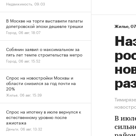
Недвижимость, 09:03
В Москве на торги выставили палаты
допетровской эпохи дешевле трешки
Жилье
⁠,
07
Город, 06 авг, 18:07
На
Собянин заявил о максимальном за
рос
пять лет темпе строительства метро
Город, 06 авг, 15:52
нов
Спрос на новостройки Москвы и
ра
области снизился за год почти на
20%
Жилье, 06 авг, 15:39
Тимирязе
новостр
Спрос на ипотеку в июле вернулся к
естественному уровню после
В июл
ажиотажа
сильн
Деньги, 06 авг, 13:32
район