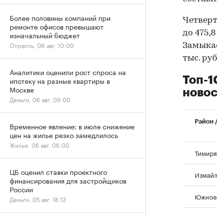
Более половины компаний при
Четверт
ремонте офисов превышают
до 475,8
изначальный бюджет
Отрасль, 06 авг, 10:00
Замыкае
тыс. руб
Аналитики оценили рост спроса на
Топ-1
ипотеку на разные квартиры в
Москве
новос
Деньги, 06 авг, 09:00
Район 
Временное явление: в июле снижение
цен на жилье резко замедлилось
Жилье, 06 авг, 06:00
Тимиря
ЦБ оценил ставки проектного
Измайл
финансирования для застройщиков
России
Южное 
Деньги, 05 авг, 18:13