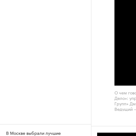
О чем гов
Дело»: уп
Групп» Дм
Ведущий —
В Москве выбрали лучшие