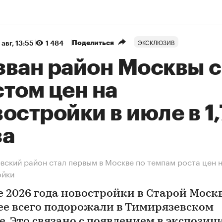
ЭКСКЛЮЗИВ
Поделиться
 авг, 13:55
1 484
зван район Москвы с
том цен на
остройки в июле в 1
за
вский район стал первым в Москве по темпам роста цен 
ойки
е 2026 года новостройки в Старой Моск
ее всего подорожали в Тимирязевском
е. Это связано с появлением в экспозиц