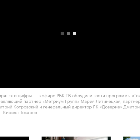
00:00
/
00:00
орят эти цифры — в эфире РБК-ТВ обсудили гости программы «То
равляющий партнер «Метриум Групп» Мария Литинецкая, партне
итрий Котровский и генеральный директор ГК «Доверие» Дмитри
 Кирилл Токарев