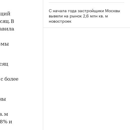
С начала года застройщики Москвы
аций
вывели на рынок 2,6 млн кв. м
новостроек
сяц. В
тавила
рмы
сяц
с более
ены
й
. м
18% и