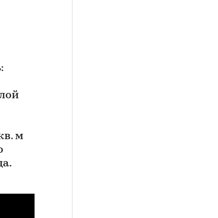
:
илой
кв. м
о
а.