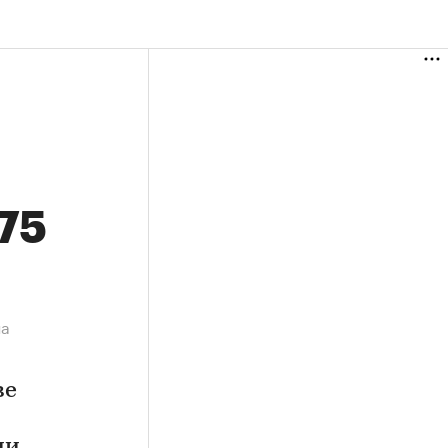
,75
на
ве
ии