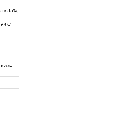
 на 15%,
566,7
а месяц