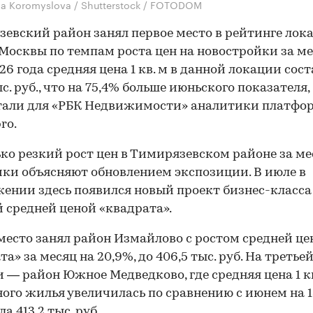
na Koromyslova / Shutterstock / FOTODOM
евский район занял первое место в рейтинге лок
Москвы по темпам роста цен на новостройки за ме
26 года средняя цена 1 кв. м в данной локации сос
с. руб., что на 75,4% больше июньского показателя,
тали для «РБК Недвижимости» аналитики платфо
ro.
ко резкий рост цен в Тимирязевском районе за ме
ки объясняют обновлением экспозиции. В июле в
ении здесь появился новый проект бизнес-класса 
 средней ценой «квадрата».
место занял район Измайлово с ростом средней ц
а» за месяц на 20,9%, до 406,5 тыс. руб. На третье
 — район Южное Медведково, где средняя цена 1 кв
ого жилья увеличилась по сравнению с июнем на 
а 413,2 тыс. руб.