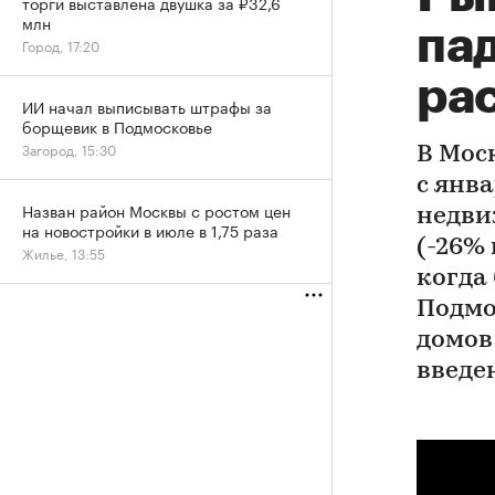
торги выставлена двушка за ₽32,6
млн
па
Город, 17:20
ра
ИИ начал выписывать штрафы за
борщевик в Подмосковье
Загород, 15:30
В Мос
с янв
Назван район Москвы с ростом цен
недви
на новостройки в июле в 1,75 раза
(-26% 
Жилье, 13:55
когда 
Подмос
домов
введе