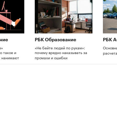
ние
РБК Образование
РБК A
е»
«Не бейте людей по рукам»:
Основн
о такое и
почему вредно наказывать за
расчет
х нанимают
промахи и ошибки