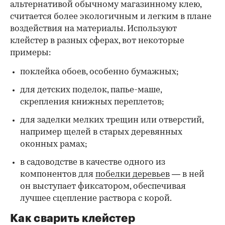
альтернативой обычному магазинному клею,
считается более экологичным и легким в плане
воздействия на материалы. Используют
клейстер в разных сферах, вот некоторые
00:00
/
00:00
примеры:
поклейка обоев, особенно бумажных;
для детских поделок, папье-маше,
скрепления книжных переплетов;
для заделки мелких трещин или отверстий,
например щелей в старых деревянных
оконных рамах;
в садоводстве в качестве одного из
компонентов для
побелки деревьев
— в ней
он выступает фиксатором, обеспечивая
лучшее сцепление раствора с корой.
Как сварить клейстер