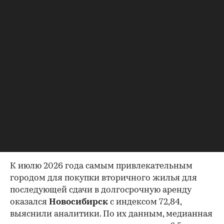
средняя стоимость квартиры с долей 20%;
уровень спроса на долгосрочную аренду с долей
15%.
Каждый показатель переводится в баллы по единой
шкале, после чего рассчитывался итоговый индекс.
Сравнивались данные за первое полугодие 2026
года и первое полугодие 2025-го. Подсчеты делались
для всех мегаполисов, а также курортных городов
России.
Где выгоднее купить вторичное
жилье для сдачи в аренду
К июлю 2026 года самым привлекательным
городом для покупки вторичного жилья для
последующей сдачи в долгосрочную аренду
оказался
Новосибирск
с индексом 72,84,
выяснили аналитики. По их данным, медианная