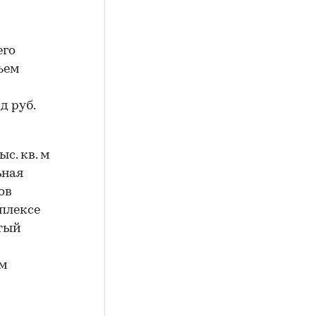
его
бъем
д руб.
с. кв. м
ьная
ов
плексе
ытый
им