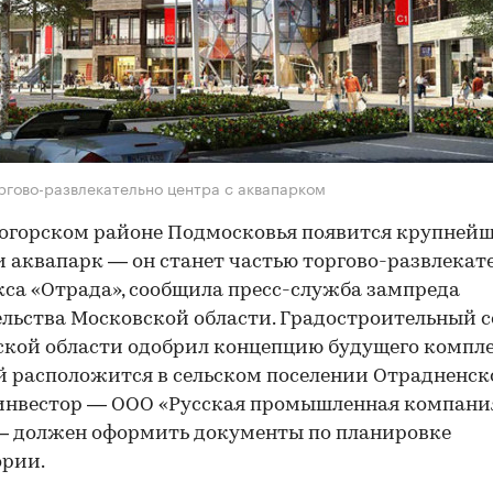
ргово-развлекательно центра с аквапарком
огорском районе Подмосковья появится крупней
и аквапарк — он станет частью торгово-развлекат
са «Отрада», сообщила пресс-служба зампреда
льства Московской области. Градостроительный с
кой области одобрил концепцию будущего компле
 расположится в сельском поселении Отрадненско
инвестор — ООО «Русская промышленная компани
— должен оформить документы по планировке
ории.