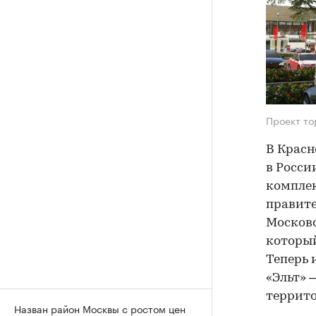
Проект то
В Красн
в Росси
комплек
правите
Московс
который
Теперь 
«Эльт» 
террит
Назван район Москвы с ростом цен