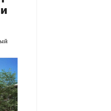
ии
рый