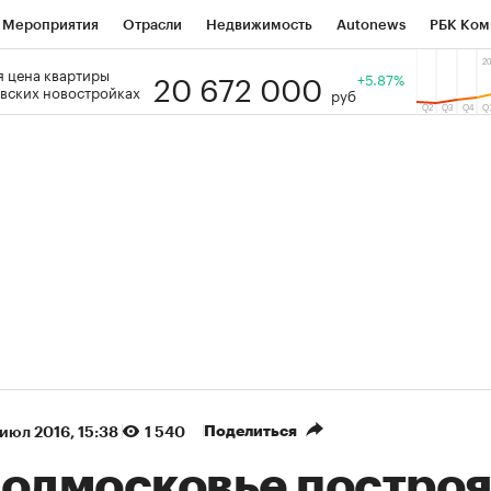
Мероприятия
Отрасли
Недвижимость
Autonews
РБК Ком
20 672 000
 цена квартиры
 РБК
РБК Образование
РБК Курсы
РБК Life
+5.87%
Тренды
Виз
вских новостройках
руб
ь
Крипто
РБК Бизнес-среда
Дискуссионный клуб
Исследо
зета
Спецпроекты СПб
Конференции СПб
Спецпроекты
кономика
Бизнес
Технологии и медиа
Финансы
Рынок на
(+89,1%)
(+34,5%)
 450
АФК «Система» ₽12
Купить
Купи
СБ к 29.07.27
прогноз БКС к 15.07.27
Поделиться
 июл 2016, 15:38
1 540
Подмосковье построя