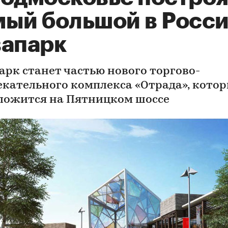
мый большой в Росс
вапарк
арк станет частью нового торгово-
екательного комплекса «Отрада», кото
ложится на Пятницком шоссе