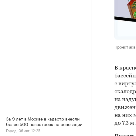
Проект акв
В красн
бассейн
с вирту
скалодр
на наду
движени
на них 
За 9 лет в Москве в кадастр внесли
до 7,3 м
более 500 новостроек по реновации
Город, 06 авг, 12:25