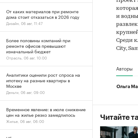
Проект 
которая
От каких материалов при ремонте
дома стоит отказаться в 2026 году
и водны
Дизайн, 06 авг, 11:47
развлек
крупней
Более половины компаний при
Среди к
ремонте офисов превышают
City, Sa
изначальный бюджет
Отрасль, 06 авг, 10:00
Авторы
Аналитики оценили рост спроса на
ипотеку на разные квартиры в
Москве
Ольга Ма
Деньги, 06 авг, 09:00
Временное явление: в июле снижение
цен на жилье резко замедлилось
Читайте т
Жилье, 06 авг, 06:00