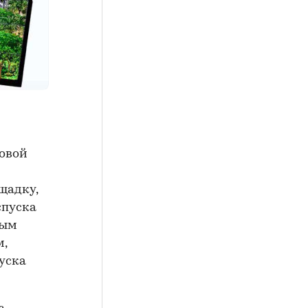
новой
щадку,
спуска
вым
м,
уска