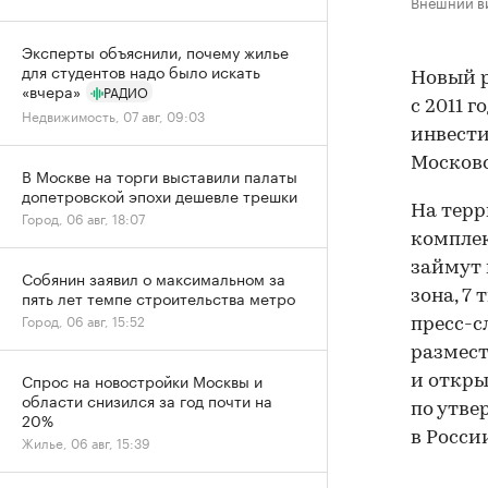
Внешний ви
Эксперты объяснили, почему жилье
для студентов надо было искать
Новый р
«вчера»
РАДИО
с 2011 
Недвижимость, 07 авг, 09:03
инвести
Московс
В Москве на торги выставили палаты
допетровской эпохи дешевле трешки
На терр
Город, 06 авг, 18:07
комплек
займут 
Собянин заявил о максимальном за
пять лет темпе строительства метро
зона, 7
Город, 06 авг, 15:52
пресс-с
размест
Спрос на новостройки Москвы и
и откры
области снизился за год почти на
по утв
20%
в Росси
Жилье, 06 авг, 15:39