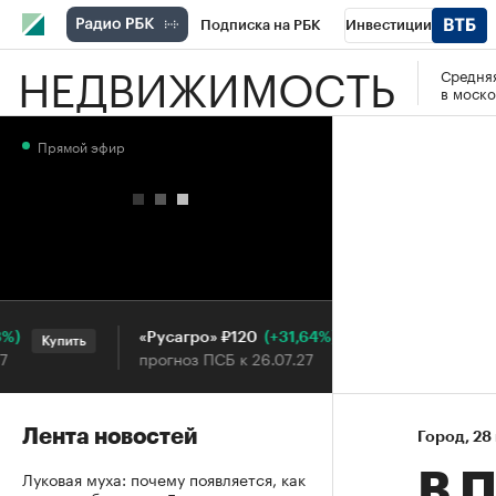
Подписка на РБК
Инвестиции
НЕДВИЖИМОСТЬ
Средняя
РБК Вино
Спорт
Школа управления
в моско
Национальные проекты
Город
Стил
Прямой эфир
Кредитные рейтинги
Франшизы
Га
Проверка контрагентов
Политика
Э
(+31,64%)
«Русагро» ₽120
Ozon ₽5
Купить
Купить
прогноз ПСБ к 26.07.27
прогноз П
Лента новостей
Город
⁠,
28
Луковая муха: почему появляется, как
В 