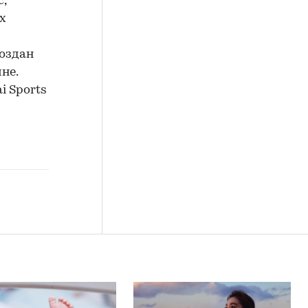
,
х
создан
не.
i Sports