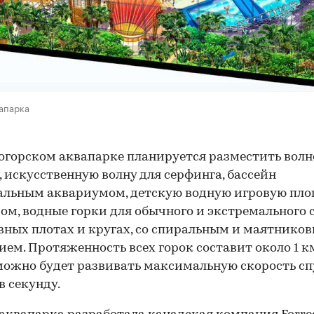
апарка
огорском аквапарке планируется разместить вол
, искусственную волну для серфинга, бассейн
альным аквариумом, детскую водную игровую пло
ом, водные горки для обычного и экстремального 
вных плотах и кругах, со спиральным и маятнико
ем. Протяженность всех горок составит около 1 к
можно будет развивать максимальную скорость сп
 в секунду.