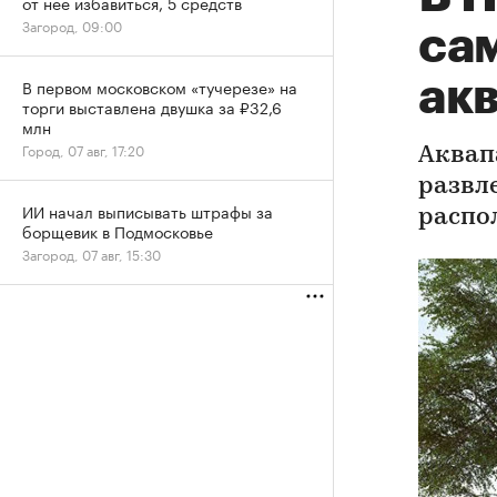
от нее избавиться, 5 средств
Загород, 09:00
са
ак
В первом московском «тучерезе» на
торги выставлена двушка за ₽32,6
млн
Город, 07 авг, 17:20
Аквап
развл
ИИ начал выписывать штрафы за
распо
борщевик в Подмосковье
Загород, 07 авг, 15:30