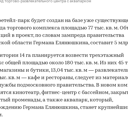
д торгово-развлекательного центра с аквапарком
етейл-парк будет создан на базе уже существующ
года торгового комплекса площадью 77 тыс. кв. м. О
ций в проект, по словам зампреда правительства
кой области Германа Елянюшкина, составит 5 млр
итории 14 га планируется возвести трехэтажный
с общей площадью около 180 тыс. кв. м. Из них 45 ты
магазины и бутики, 13,04 тыс. кв. м — развлекател
 тыс. кв. м — кафе и рестораны, следует из материал
лужбы подмосковного правительства. В новом ком
ятся кинотеатр, фитнес-центр с бассейном, закр
тый променады, а также аквапарк, который,
ерждению Германа Елянюшкина, станет крупнейш
и.