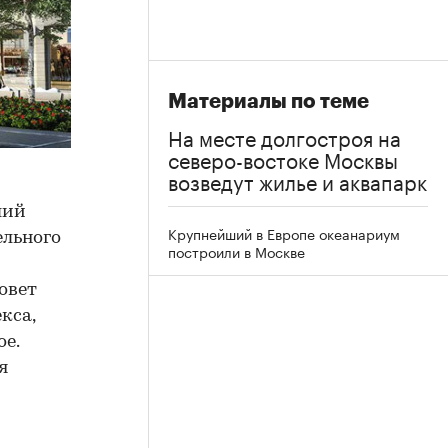
Материалы по теме
На месте долгостроя на
северо-востоке Москвы
возведут жилье и аквапарк
ший
Крупнейший в Европе океанариум
ельного
построили в Москве
овет
кса,
е.
я