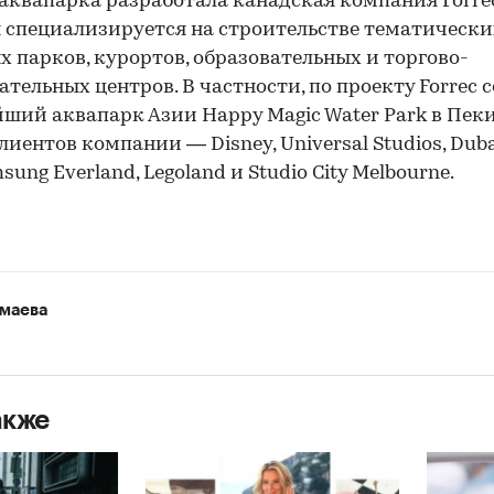
аквапарка разработала канадская компания Forrec
 специализируется на строительстве тематически
х парков, курортов, образовательных и торгово-
ательных центров. В частности, по проекту Forrec 
ший аквапарк Азии Happy Magic Water Park в Пеки
лиентов компании — Disney, Universal Studios, Duba
msung Everland, Legoland и Studio City Melbourne.
маева
акже