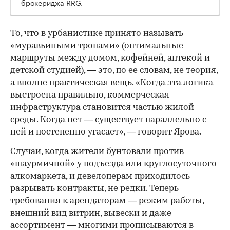
брокериджа RRG.
00:00
/
00:00
То, что в урбанистике принято называть
«муравьиными тропами» (оптимальные
маршруты между домом, кофейней, аптекой и
детской студией), — это, по ее словам, не теория,
а вполне практическая вещь. «Когда эта логика
выстроена правильно, коммерческая
инфраструктура становится частью жилой
среды. Когда нет — существует параллельно с
ней и постепенно угасает», — говорит Ярова.
Случаи, когда жители бунтовали против
«шаурмичной» у подъезда или круглосуточного
алкомаркета, и девелоперам приходилось
разрывать контракты, не редки. Теперь
требования к арендаторам — режим работы,
внешний вид витрин, вывески и даже
ассортимент — многими прописываются в