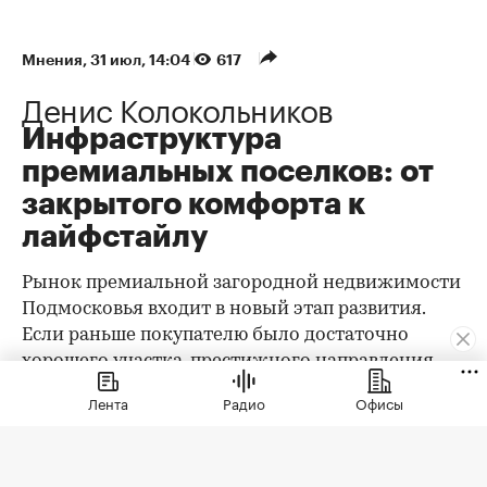
Мнения
⁠,
31 июл, 14:04
617
Денис Колокольников
Инфраструктура
премиальных поселков: от
закрытого комфорта к
лайфстайлу
Рынок премиальной загородной недвижимости
Подмосковья входит в новый этап развития.
Если раньше покупателю было достаточно
хорошего участка, престижного направления,
охраны и качественного дома, то сегодня запрос
Лента
Радио
Офисы
заметно изменился. Клиент выбирает уже не
только квадратные метры и сотки, а целостную
среду проживания: архитектуру,