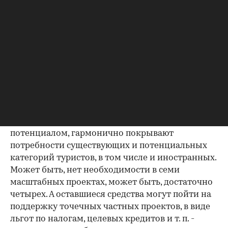
перенос зоны действительно окажется
эффективным решением, но дело здесь именно
в непоследовательности - непонятные и
необоснованные изначально решения
заставляют сегодня выбирать между
непоследовательностью и неэффективностью
государственных действий. Хочется надеяться,
что туристско-рекреационные зоны избегут
такой участи и в итоге развитие получат именно
те, что обладают значительным естественным
потенциалом, гармонично покрывают
потребности существующих и потенциальных
категорий туристов, в том числе и иностранных.
Может быть, нет необходимости в семи
масштабных проектах, может быть, достаточно
четырех. А оставшиеся средства могут пойти на
поддержку точечных частных проектов, в виде
льгот по налогам, целевых кредитов и т. п. -