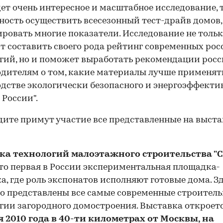
дет очень интересное и масштабное исследование, т.
ость осуществить всесезонный тест-драйв домов,
ровать многие показатели. Исследование не толь
т составить своего рода рейтинг современных ро
гий, но и поможет выработать рекомендации рос
дителям о том, какие материалы лучше применят
дстве экологически безопасного и энергоэффекти
 России".
дите примут участие все представленные на выста
ка технологий малоэтажного строительства "
это первая в России экспериментальная площадка-
а, где роль экспонатов исполняют готовые дома. З
о представлены все самые современные строител
гии загородного домостроения. Выставка откроет
я 2010 года
в 40-ти километрах от Москвы, на