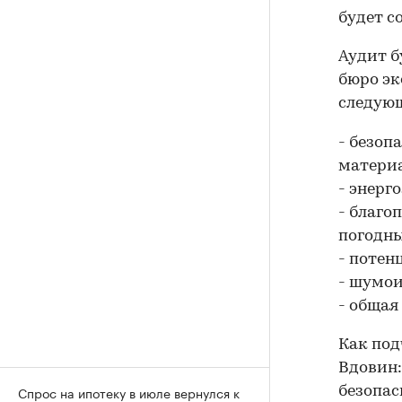
будет с
Аудит б
бюро эк
следую
- безоп
материа
- энерг
- благо
погодны
- потен
- шумои
- общая
Как под
Вдовин:
Спрос на ипотеку в июле вернулся к
безопас