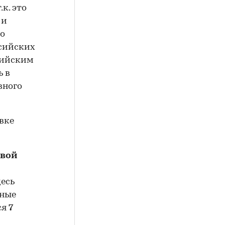
к. это
 и
ко
ссийских
сийским
ь в
вного
вке
Свой
десь
ьные
ся
7