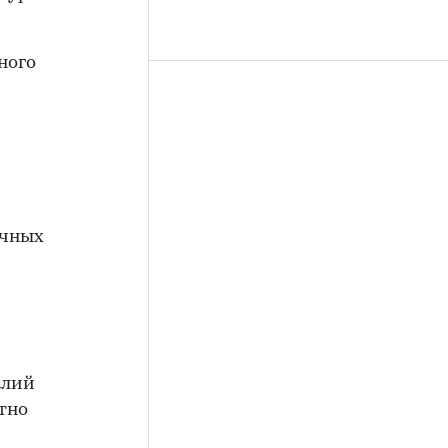
ного
ичных
алий
тно