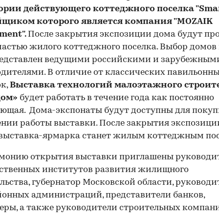
ории действующего коттеджного поселка "
Smar
йщиком которого является компания "
MOZAIK
ment"
.
После закрытия экспозиции дома будут пр
частью жилого коттеджного поселка. Выбор домов
редставлен ведущими российскими и зарубежным
дителями. В отличие от классических павильонн
к,
Выставка технологий малоэтажного строит
дом»
будет работать в течение года как постоянно
ющая. Дома-экспонаты будут доступны для покуп
нии работы выставки. После закрытия экспозици
 выставка-ярмарка станет жилым коттеджным пос
емонию открытия выставки приглашены руководи
рственных институтов развития жилищного
льства, губернатор Московской области, руководи
йонных администраций, представители банков,
еры, а также руководители строительных компан