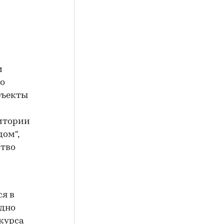
м
но
бъекты
ритории
ом",
ство
ся в
едно
нкурса