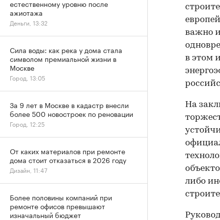
естественному уровню после
строите
ажиотажа
европей
Деньги, 13:32
важно и
одновре
Сила воды: как река у дома стала
символом премиальной жизни в
в этом 
Москве
энергоэ
Город, 13:05
российс
За 9 лет в Москве в кадастр внесли
На закл
более 500 новостроек по реновации
торжес
Город, 12:25
устойчи
официа
От каких материалов при ремонте
техноло
дома стоит отказаться в 2026 году
объекто
Дизайн, 11:47
либо ин
строите
Более половины компаний при
ремонте офисов превышают
изначальный бюджет
Руковод