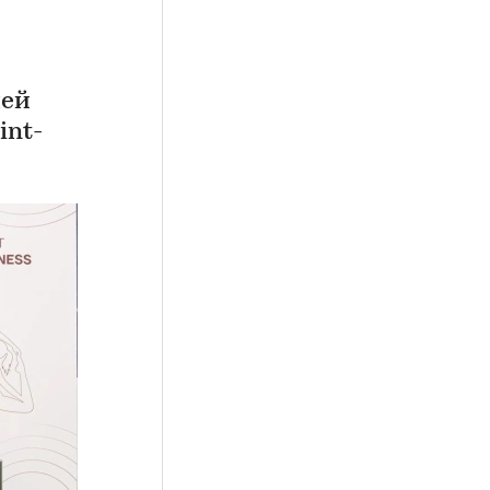
лей
int-