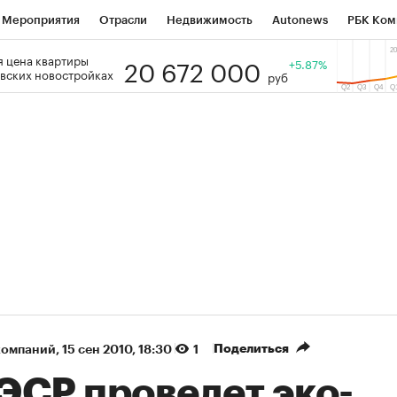
Мероприятия
Отрасли
Недвижимость
Autonews
РБК Ком
20 672 000
 цена квартиры
 РБК
РБК Образование
РБК Курсы
РБК Life
+5.87%
Тренды
Виз
вских новостройках
руб
ь
Крипто
РБК Бизнес-среда
Дискуссионный клуб
Исследо
зета
Спецпроекты СПб
Конференции СПб
Спецпроекты
кономика
Бизнес
Технологии и медиа
Финансы
Рынок на
(+87,64%)
(+30,26%)
₽5 450
АФК «Система» ₽12
Купить
з ПСБ к 29.07.27
прогноз БКС к 15.07.27
Поделиться
компаний
⁠,
15 сен 2010, 18:30
1
ЭСР проведет эко-