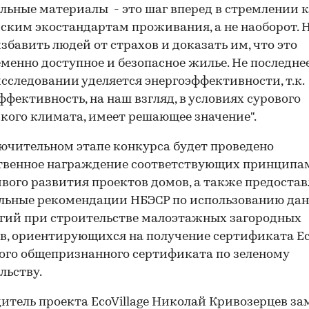
00:00
/
00:00
льные материалы - это шаг вперед в стремлении к
ским экостандартам проживания, а не наоборот. 
збавить людей от страхов и доказать им, что это
менно доступное и безопасное жилье. Не последне
исследовании уделяется энергоэффективности, т.к.
ффективность, на наш взгляд, в условиях сурового
кого климата, имеет решающее значение".
ючительном этапе конкурса будет проведено
твенное награждение соответствующих принципа
вого развития проектов домов, а также предоста
льные рекомендации НБЭСР по использованию да
гий при строительстве малоэтажных загородных
в, ориентирующихся на получение сертификата Eco
ого общепризнанного сертификата по зеленому
льству.
итель проекта EcoVillage Николай Кривозерцев за