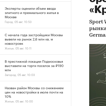
«К
Эксперты оценили объем ввода
элитного и премиального жилья в
Москве
Город, 05 авг, 10:53
Sport
рынка
С начала года застройщики Москвы
Germa
вывели на рынок 2,6 млн кв. м
новостроек
Жилье, 05 авг, 10:11
В престижной локации Подмосковья
выставили на торги поселок за ₽190
млн
Загород, 05 авг, 10:03
Назван район Москвы со снижением
цен на новостройки в июле почти на
10%
Жилье, 05 авг, 10:00