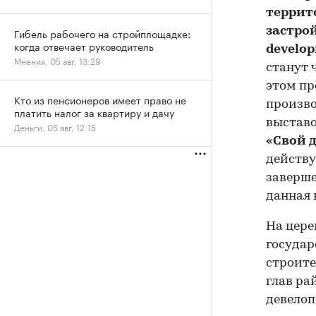
террит
застро
Гибель рабочего на стройплощадке:
когда отвечает руководитель
develop
Мнения, 05 авг, 13:29
станут 
этом п
Кто из пенсионеров имеет право не
произво
платить налог за квартиру и дачу
выставо
Деньги, 05 авг, 12:15
«Свой 
действу
заверше
данная
На цер
госуда
строите
глав ра
девелоп