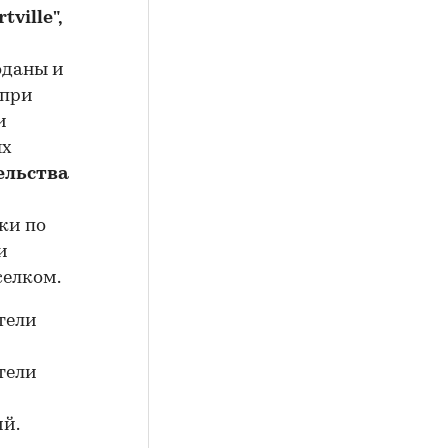
tville
",
оданы и
 при
и
ых
ельства
ки по
и
елком.
тели
тели
ий.