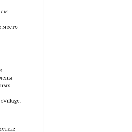
Нам
е место
м
влены
нных
Village,
метил: