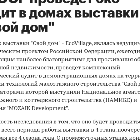
ит в домах выставки
вой дом"
 выставки "Свой дом" - EcoVillage, являясь ведущи
ческим проектом Российской Федерации, ежегод
ющим наиболее благоприятные для проживания о
ной недвижимости, проведет комплексный
ческий аудит в демонстрационных домах на тер
и технологий малоэтажного строительства "Свой д
аторами которой выступили Национальное агент
жного и коттеджного строительства (НАМИКС) и
я "MOZAIK Development".
ость исследования в том, что оно будет проводить
 всего периода работы выставки в 4 этапа, поочер
ая все 4 сезона года. О промежуточных этапах ко