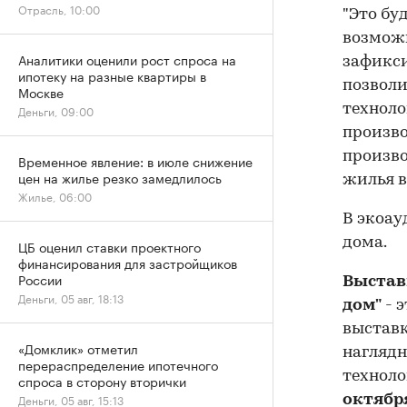
Отрасль, 10:00
"Это бу
возможн
Аналитики оценили рост спроса на
зафикси
ипотеку на разные квартиры в
позволи
Москве
техноло
Деньги, 09:00
произво
произво
Временное явление: в июле снижение
цен на жилье резко замедлилось
жилья в
Жилье, 06:00
В экоау
дома.
ЦБ оценил ставки проектного
финансирования для застройщиков
России
Выстав
Деньги, 05 авг, 18:13
дом"
- 
выставк
«Домклик» отметил
наглядн
перераспределение ипотечного
техноло
спроса в сторону вторички
Деньги, 05 авг, 15:13
октябр