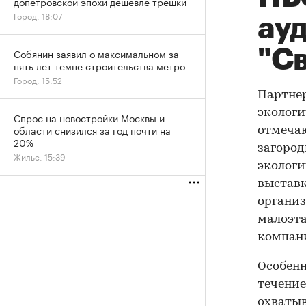
допетровской эпохи дешевле трешки
Город, 18:07
ауд
"С
Собянин заявил о максимальном за
пять лет темпе строительства метро
Город, 15:52
Партнер
экологи
Спрос на новостройки Москвы и
области снизился за год почти на
отмеча
20%
загород
Жилье, 15:39
экологи
выставк
организ
малоэта
компани
Особенн
течение
охватыв