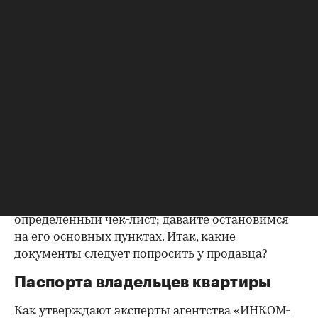
Фото: «ИНКОМ-Недвижимость»
Но для того, чтобы эти ожидания оправдались,
необходима проверка юридической чистоты
квартиры. Для ее проведения существует
определенный чек-лист; давайте остановимся
на его основных пунктах. Итак, какие
документы следует попросить у продавца?
Паспорта владельцев квартиры
Как утверждают эксперты агентства
«ИНКОМ-