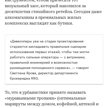
инструментом, чтобы причесать тот
визуальный хаос, который накопился за
десятилетия стихийного ретейла. Сегодня даже
алкомагазины в премиальных жилых
комплексах выглядят как бутики.
«Девелоперы уже на стадии проектирования
стараются закладывать правильные сценарии
использования первых этажей, чтобы там могли
работать сильные операторы — с витринами,
правильной инженерией и возможностью
размещения полноценного сервиса», — говорит
Светлана Ярова, директор департамента
брокериджа RRG.
00:00
/
00:00
То, что в урбанистике принято называть
«муравьиными тропами» (оптимальные
маршруты между домом, кофейней, аптекой и