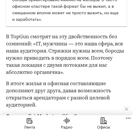
офисном кластере такой формат бы не выжил, а в
смешанном вполне может не просто выжить, но еще
и заработать».
В TopGun смотрят на эту двойственность без
сомнений: «IT, мужчины — это наша сфера, вся
наша аудитория. Стрижки нужны всем, бороды
нужно приводить в порядок всем. Поэтому
такая локация с двумя потоками для нас
абсолютно органична».
В итоге жилая и офисная составляющие
дополняют друг друга, давая возможность
открыться арендаторам с разной целевой
аудиторией.
Фудхолл Eat Market в «СберСити» —
гастрономическое пространство с корнерами
Лента
Радио
Офисы
разных кухонь мира, открытое еще на этапе