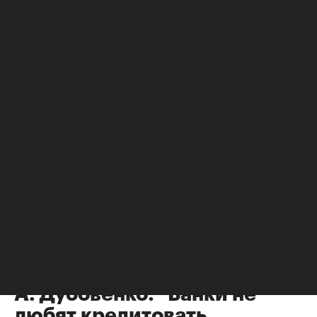
НЕДВИЖИМОСТЬ
Городская недвижимость
⁠,
08 апр 2011, 10:44
10
А. Дубовенко: "Банки не
любят кредитовать