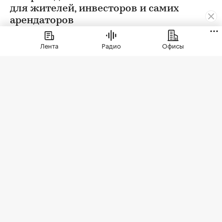
для жителей, инвесторов и самих
арендаторов
Лента
Радио
Офисы
Фото: СберСити
Советский гастроном был особым миром:
отдельно стоящее здание с центральным
входом, высокими потолками, отделами с