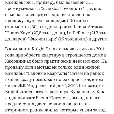
комплексов. К примеру, был возведен ЖК
премиум-класса "Усадьба Трубецких", где, как
отмечает эксперт, сегодня выставлен на
продажу таунхаус площадью 500 кв. м и
стоимостью 50 тыс. долларов за 1 кв. м. А также
"Спорт Хаус" (27,8 тыс. долл.), La Defense (21,7 тыс.
долларов), "Фьюжн парк" (16 тыс. долл.) и другие.
В компании Knight Frank отмечают, что до 2011
года приобрести квартиру в строящемся доме в
Хамовниках было практически невозможно. На
продажу был выставлен только один жилой
комплекс "Садовые кварталы". Затем на рынок
вышло сразу несколько новых проектов, в том
числе ЖК "Андреевский дом", ЖК "Литератор" и
Knightsbridge private park и ул. Бурденко, 3. Как
подчеркивает Елена Юргенева, выход нового
00:00
/
00:00
предложения даже повлиял на цены на
вторичном рынке жилья, которые упали за год