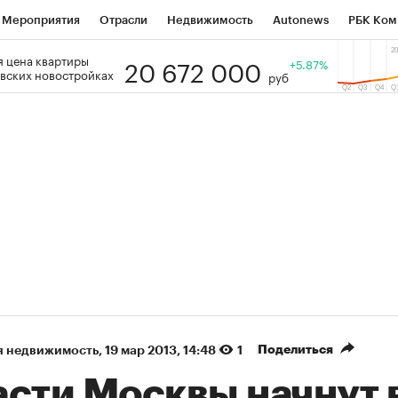
Мероприятия
Отрасли
Недвижимость
Autonews
РБК Ком
20 672 000
 цена квартиры
 РБК
РБК Образование
РБК Курсы
РБК Life
+5.87%
Тренды
Виз
вских новостройках
руб
ь
Крипто
РБК Бизнес-среда
Дискуссионный клуб
Исследо
зета
Спецпроекты СПб
Конференции СПб
Спецпроекты
кономика
Бизнес
Технологии и медиа
Финансы
Рынок на
(+88,45%)
(+32,28%)
5 450
АФК «Система» ₽12
Купить
 ПСБ к 29.07.27
прогноз БКС к 15.07.27
Поделиться
я недвижимость
⁠,
19 мар 2013, 14:48
1
асти Москвы начнут 