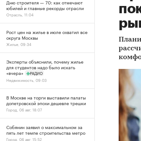
Дню строителя — 70: как отмечают
по
юбилей и главные рекорды отрасли
Отрасль, 11:04
ры
Рост цен на жилье в июле охватил все
округа Москвы
Плани
Жилье, 09:34
рассч
комфо
Эксперты объяснили, почему жилье
для студентов надо было искать
«вчера»
РАДИО
Недвижимость, 09:03
В Москве на торги выставили палаты
допетровской эпохи дешевле трешки
Город, 06 авг, 18:07
Собянин заявил о максимальном за
пять лет темпе строительства метро
Город, 06 авг, 15:52