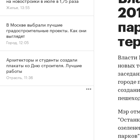
на новостройки в июле в 1,75 раза
Жилье, 13:55
201
па
В Москве выбрали лучшие
градостроительные проекты. Как они
выглядят
те
Город, 12:05
Власти 
Архитекторы и студенты создали
плакаты ко Дню строителя. Лучшие
новых т
работы
заседан
Отрасль, 11:36
городе 
создани
пешеход
Мэр отм
"Останк
озелене
парков"