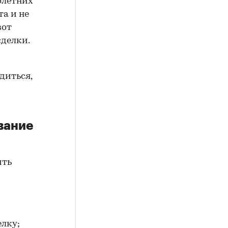
олетних
а и не
вот
сделки.
диться,
вание
ить
елку;