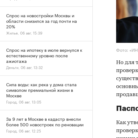
Спрос на новостройки Москвы и
области снизился за год почти на
20%
Жилье, 06 авг, 15:39
Фото: «И
Спрос на ипотеку в июле вернулся к
естественному уровню после
ажиотажа
Но для 
Деньги, 06 авг, 13:32
проверк
существ
Сила воды: как река у дома стала
основны
символом премиальной жизни в
продав
Москве
Город, 06 авг, 13:05
Паспо
За 9 лет в Москве в кадастр внесли
Как утв
более 500 новостроек по реновации
Город, 06 авг, 12:25
проверк