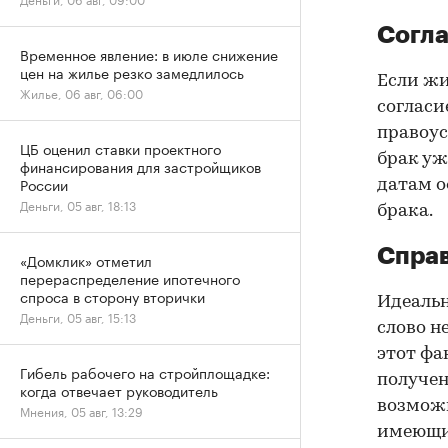
Согла
Временное явление: в июле снижение
цен на жилье резко замедлилось
Если жи
Жилье, 06 авг, 06:00
согласи
правоус
ЦБ оценил ставки проектного
брак уж
финансирования для застройщиков
России
датам о
Деньги, 05 авг, 18:13
брака.
Справ
«Домклик» отметил
перераспределение ипотечного
спроса в сторону вторички
Идеальн
Деньги, 05 авг, 15:13
слово н
этот фа
Гибель рабочего на стройплощадке:
получен
когда отвечает руководитель
возможн
Мнения, 05 авг, 13:29
имеющих