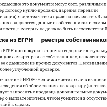
рждающие это документы могут быть различными
р договор купли-продажи, дарения, передачи
изация), свидетельство о праве на наследство. В л
в них содержатся данные о собственниках и самом
мости, в которых не должно быть несоответствий
ка из ЕГРН — реестра собственнико
 ЕГРН при покупке вторички содержит актуальн
цию о квартире и ее собственниках, не поленитес
 ее с данными из прочих документов. Несовпаден
 более углубленной проверке.
ечают в «ИНКОМ-Недвижимости», если в выписке
 сведения об обременениях на квартиру (ипотека, 
следует запросить у продавца дополнительные докум
р о выплате ипотеки, чтобы убедиться в отсутств
твий к сделке.