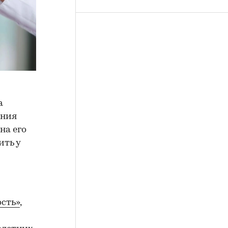
а
ения
на его
ить у
сть»
,