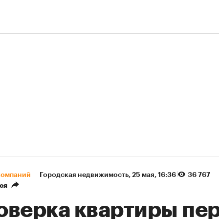
компаний
Городская недвижимость
⁠,
25 мая, 16:36
36 767
ся
оверка квартиры пе