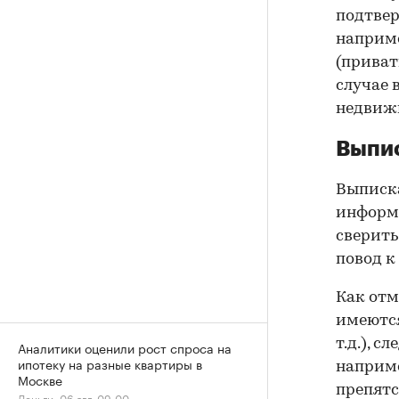
подтве
наприме
(приват
случае 
недвижи
Выпис
Выписка
информа
сверить
повод к
Как отм
имеются
т.д.), 
Аналитики оценили рост спроса на
ипотеку на разные квартиры в
наприме
Москве
препятс
Деньги, 06 авг, 09:00