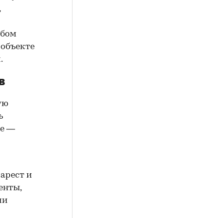
,
юбом
 объекте
.
в
ую
ь
ие —
арест и
енты,
ии