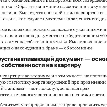
тся с ознакомления с паспортами всех совершенн
нников. Обратите внимание на состояние документ
ен ли он. Бывает, что срок действия паспорта вот-
тся, и в этом случае имеет смысл заменить его до 
ные владельцев должны совпадать с указанными в
танавливающих документах; не будет лишним убе
фото именно собственник жилья. Имеет значение и
ция о нахождении в браке — об этом ниже.
оустанавливающий документ — осно
 собственности на квартиру
а
квартиры во вторичке
и возможность не пополн
ую статистику жертв нарушений при проведении
й с жильем — вот, пожалуй, основная цель
татистического участника рынка недвижимости.
00:00
/
00:00
бедиться, что продавец имеет право проводить сд