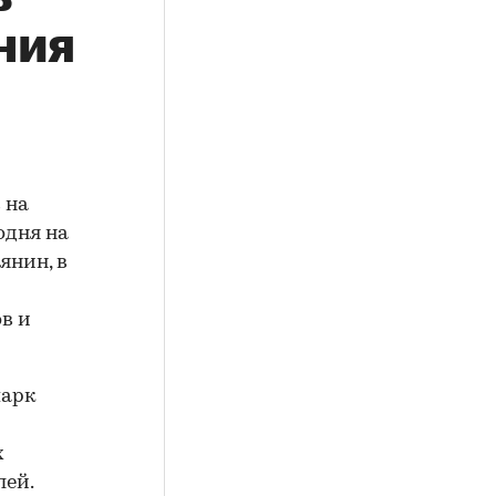
ния
 на
одня на
янин, в
в и
парк
х
лей.