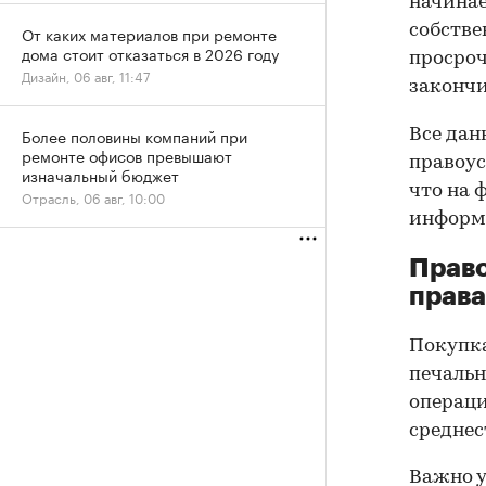
начинае
собстве
От каких материалов при ремонте
дома стоит отказаться в 2026 году
просроч
Дизайн, 06 авг, 11:47
закончи
Более половины компаний при
Все дан
ремонте офисов превышают
правоус
изначальный бюджет
что на 
Отрасль, 06 авг, 10:00
информа
Прав
права
Покупк
печальн
операци
среднес
Важно у