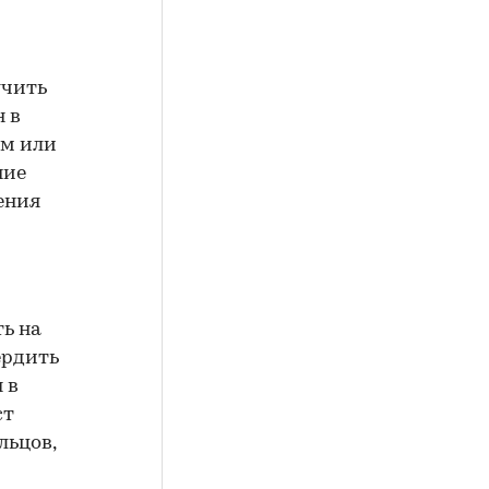
учить
н в
ем или
ние
ения
ть на
ердить
 в
ст
льцов,