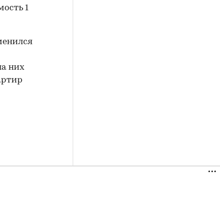
мость 1
менился
на них
артир