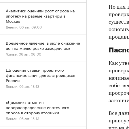
Но для 
Аналитики оценили рост спроса на
проверк
ипотеку на разные квартиры в
Москве
существ
Деньги, 06 авг, 09:00
основны
продав
Временное явление: в июле снижение
цен на жилье резко замедлилось
Паспо
Жилье, 06 авг, 06:00
Как утв
ЦБ оценил ставки проектного
проверк
финансирования для застройщиков
начинае
России
собстве
Деньги, 05 авг, 18:13
просроч
закончи
«Домклик» отметил
перераспределение ипотечного
спроса в сторону вторички
Все дан
Деньги, 05 авг, 15:13
правоус
что на 