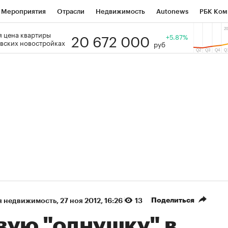
Мероприятия
Отрасли
Недвижимость
Autonews
РБК Ком
20 672 000
 цена квартиры
 РБК
РБК Образование
РБК Курсы
РБК Life
+5.87%
Тренды
Виз
вских новостройках
руб
ь
Крипто
РБК Бизнес-среда
Дискуссионный клуб
Исследо
зета
Спецпроекты СПб
Конференции СПб
Спецпроекты
кономика
Бизнес
Технологии и медиа
Финансы
Рынок на
(+88,26%)
(+32,52%)
₽5 450
АФК «Система» ₽12
Купить
з ПСБ к 29.07.27
прогноз БКС к 15.07.27
Поделиться
я недвижимость
⁠,
27 ноя 2012, 16:26
13
вую "однушку" в