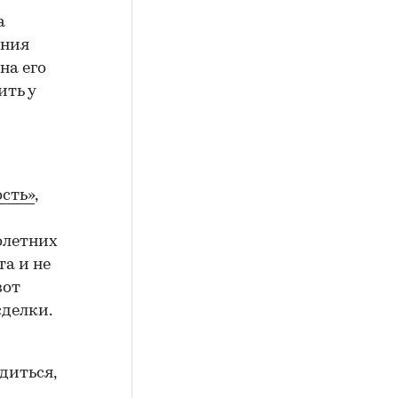
а
ения
на его
ить у
сть»
,
олетних
а и не
вот
сделки.
диться,