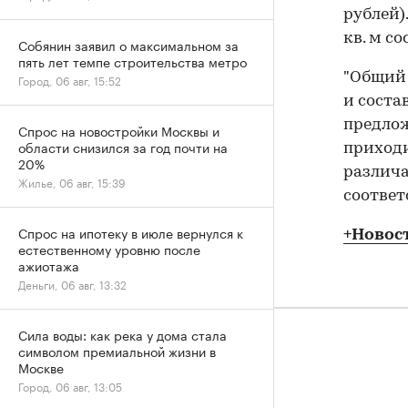
рублей)
кв. м со
Собянин заявил о максимальном за
пять лет темпе строительства метро
"Общий 
Город, 06 авг, 15:52
и соста
предлож
Спрос на новостройки Москвы и
области снизился за год почти на
приходи
20%
различа
Жилье, 06 авг, 15:39
соответ
Спрос на ипотеку в июле вернулся к
+Новос
естественному уровню после
ажиотажа
Деньги, 06 авг, 13:32
Сила воды: как река у дома стала
символом премиальной жизни в
Москве
Город, 06 авг, 13:05