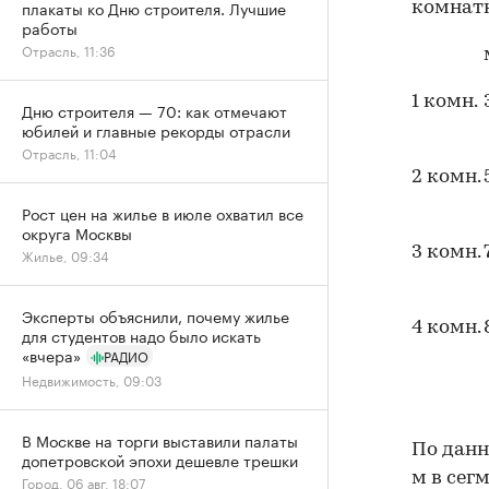
плакаты ко Дню строителя. Лучшие
комнат
работы
Отрасль, 11:36
1 комн.
Дню строителя — 70: как отмечают
юбилей и главные рекорды отрасли
Отрасль, 11:04
2 комн.
Рост цен на жилье в июле охватил все
округа Москвы
3 комн.
Жилье, 09:34
Эксперты объяснили, почему жилье
4 комн.
для студентов надо было искать
«вчера»
РАДИО
Недвижимость, 09:03
В Москве на торги выставили палаты
По данн
допетровской эпохи дешевле трешки
м в сег
Город, 06 авг, 18:07