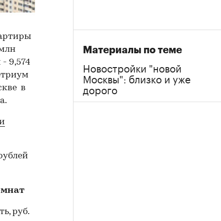
вартиры
Материалы по теме
 млн
- 9,574
Новостройки "новой
Москвы": близко и уже
етриум
дорого
скве в
а.
ки
рублей
омнат
ь, руб.