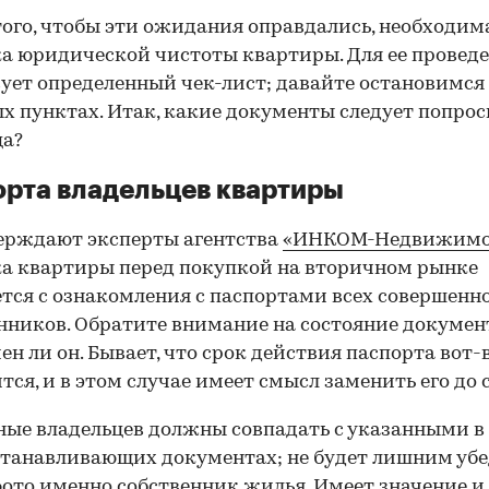
того, чтобы эти ожидания оправдались, необходим
а юридической чистоты квартиры. Для ее провед
ует определенный чек-лист; давайте остановимся 
х пунктах. Итак, какие документы следует попрос
ца?
рта владельцев квартиры
ерждают эксперты агентства
«ИНКОМ-Недвижимо
а квартиры перед покупкой на вторичном рынке
тся с ознакомления с паспортами всех совершенн
нников. Обратите внимание на состояние документ
ен ли он. Бывает, что срок действия паспорта вот-
тся, и в этом случае имеет смысл заменить его до 
ные владельцев должны совпадать с указанными в
танавливающих документах; не будет лишним убе
фото именно собственник жилья. Имеет значение и