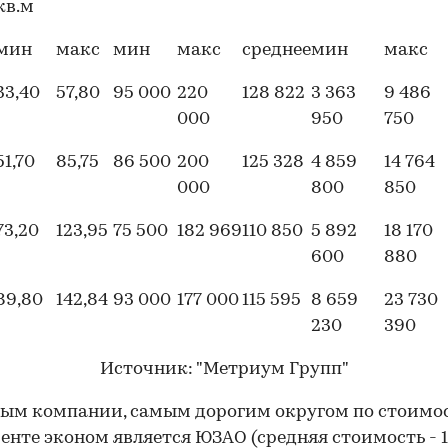
кв.м
мин
макс
мин
макс
среднее
мин
макс
33,40
57,80
95 000
220
128 822
3 363
9 486
000
950
750
51,70
85,75
86 500
200
125 328
4 859
14 764
000
800
850
73,20
123,95
75 500
182 969
110 850
5 892
18 170
00:00
/
00:00
600
880
89,80
142,84
93 000
177 000
115 595
8 659
23 730
230
390
Источник: "Метриум Групп"
ым компании, самым дорогим округом по стоимост
менте эконом является ЮЗАО (средняя стоимость - 1