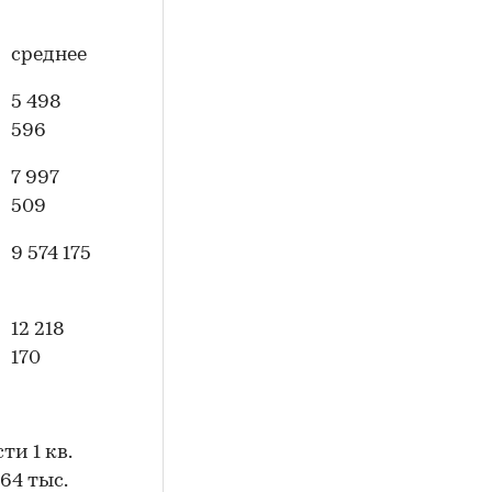
среднее
5 498
596
7 997
509
9 574 175
12 218
170
и 1 кв.
64 тыс.