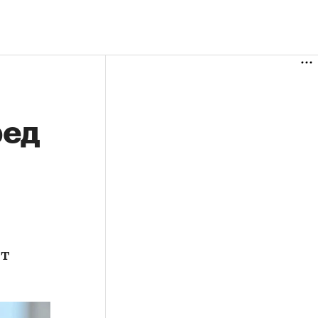
ред
ет