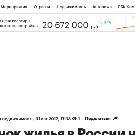
Мероприятия
Отрасли
Недвижимость
Autonews
РБК Ком
20 672 000
 цена квартиры
 РБК
РБК Образование
РБК Курсы
РБК Life
+5.87%
Тренды
Виз
вских новостройках
руб
ь
Крипто
РБК Бизнес-среда
Дискуссионный клуб
Исследо
зета
Спецпроекты СПб
Конференции СПб
Спецпроекты
кономика
Бизнес
Технологии и медиа
Финансы
Рынок на
(+9,48%)
«Северсталь» ₽700
НОВАТЭК ₽1 40
Купить
прогноз КИТ Финанс к 20.07.27
прогноз SberCIB к
Поделиться
я недвижимость
⁠,
31 авг 2012, 17:33
1
нок жилья в России 