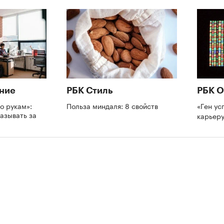
ние
РБК Стиль
РБК О
о рукам»:
Польза миндаля: 8 свойств
«Ген ус
азывать за
карьеру
и