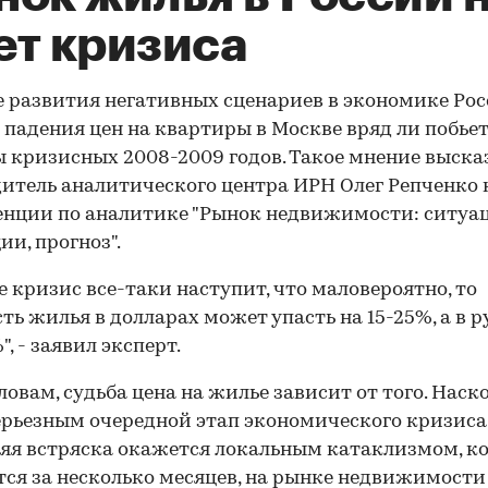
ет кризиса
е развития негативных сценариев в экономике Ро
 падения цен на квартиры в Москве вряд ли побье
 кризисных 2008-2009 годов. Такое мнение выска
итель аналитического центра ИРН Олег Репченко 
нции по аналитике "Рынок недвижимости: ситуац
ии, прогноз".
е кризис все-таки наступит, что маловероятно, то
ть жилья в долларах может упасть на 15-25%, а в р
", - заявил эксперт.
словам, судьба цена на жилье зависит от того. Наск
ерьезным очередной этап экономического кризиса.
я встряска окажется локальным катаклизмом, к
тся за несколько месяцев, на рынке недвижимости