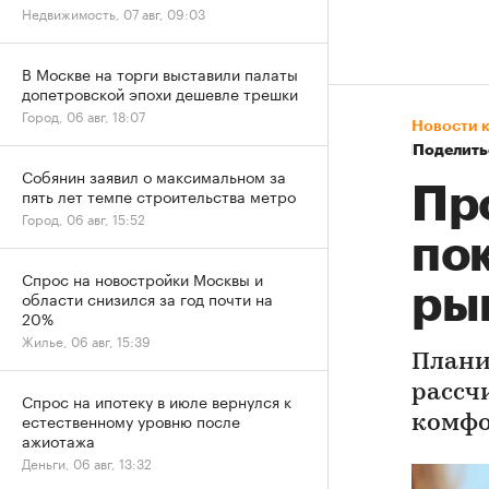
Недвижимость, 07 авг, 09:03
В Москве на торги выставили палаты
допетровской эпохи дешевле трешки
Город, 06 авг, 18:07
Новости 
Поделить
Собянин заявил о максимальном за
Пр
пять лет темпе строительства метро
Город, 06 авг, 15:52
по
Спрос на новостройки Москвы и
ры
области снизился за год почти на
20%
Жилье, 06 авг, 15:39
Плани
рассч
Спрос на ипотеку в июле вернулся к
естественному уровню после
комфо
ажиотажа
Деньги, 06 авг, 13:32