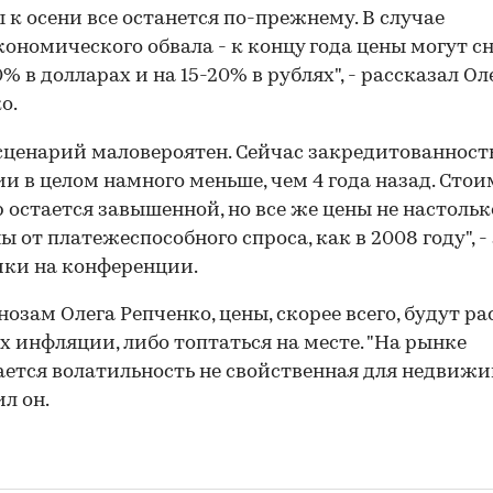
 к осени все останется по-прежнему. В случае
ономического обвала - к концу года цены могут с
% в долларах и на 15-20% в рублях", - рассказал Ол
о.
сценарий маловероятен. Сейчас закредитованност
и в целом намного меньше, чем 4 года назад. Стои
 остается завышенной, но все же цены не настольк
ы от платежеспособного спроса, как в 2008 году", -
ки на конференции.
нозам Олега Репченко, цены, скорее всего, будут ра
х инфляции, либо топтаться на месте. "На рынке
ется волатильность не свойственная для недвижи
ил он.
00:00
/
00:00