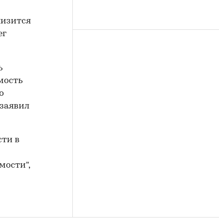
низится
ег
ь
мость
о
 заявил
сти в
мости",