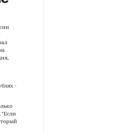
ссии
т
зал
на
ия,
ублях -
олько
 "Если
оторый