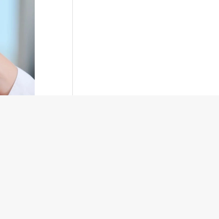
а
ения