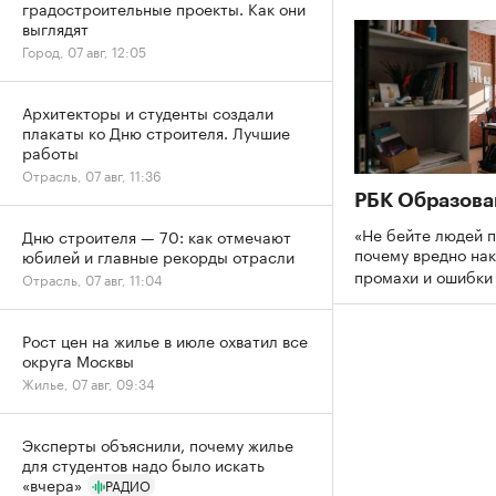
градостроительные проекты. Как они
выглядят
Город, 07 авг, 12:05
Архитекторы и студенты создали
плакаты ко Дню строителя. Лучшие
работы
Отрасль, 07 авг, 11:36
РБК Образова
«Не бейте людей п
Дню строителя — 70: как отмечают
почему вредно нак
юбилей и главные рекорды отрасли
промахи и ошибк
Отрасль, 07 авг, 11:04
Рост цен на жилье в июле охватил все
округа Москвы
Жилье, 07 авг, 09:34
Эксперты объяснили, почему жилье
для студентов надо было искать
«вчера»
РАДИО