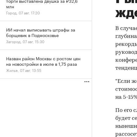
торги выставлена двушка за ₽32,6
млн
жд
Город, 07 авг, 17:20
В случа
ИИ начал выписывать штрафы за
борщевик в Подмосковье
глубина
Загород, 07 авг, 15:30
рекорды
руковод
Назван район Москвы с ростом цен
конфере
на новостройки в июле в 1,75 раза
тенденц
Жилье, 07 авг, 13:55
"Если ж
стоимос
на 5-15%
По его 
будет с
нынешня
рассосе