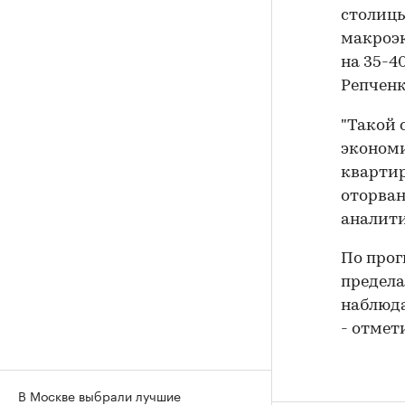
столицы
макроэк
на 35-40
Репченк
"Такой 
экономи
квартир
оторван
аналити
По прог
предела
наблюда
- отмет
В Москве выбрали лучшие