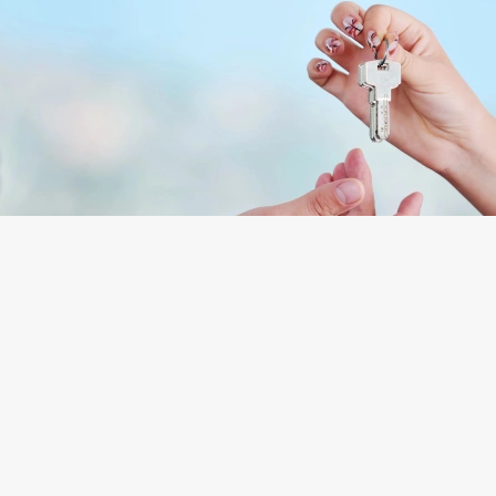
НКОМ-Недвижимость»
того, чтобы эти ожидания оправдались, необходим
а юридической чистоты квартиры. Для ее провед