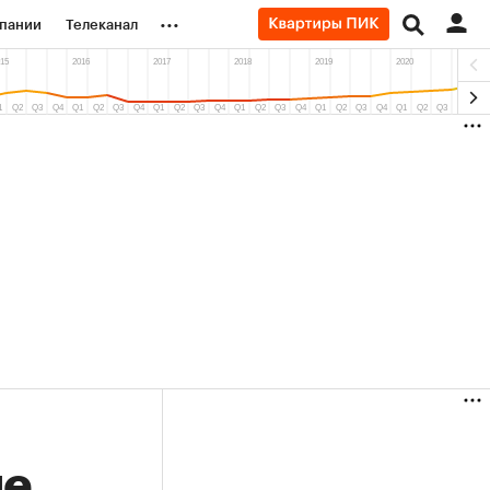
...
пании
Телеканал
ионеры
вания
личной валюты
(+38,88%)
(+30,78%)
0
«Русагро» ₽120
Купить
Купить
 27.07.27
прогноз ПСБ к 26.07.27
не