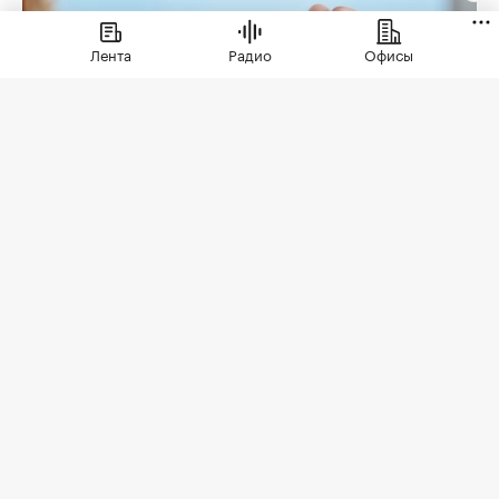
Лента
Радио
Офисы
Фото: «ИНКОМ-Недвижимость»
Но для того, чтобы эти ожидания оправдались,
необходима проверка юридической чистоты
квартиры. Для ее проведения существует
определенный чек-лист; давайте остановимся
на его основных пунктах. Итак, какие
документы следует попросить у продавца?