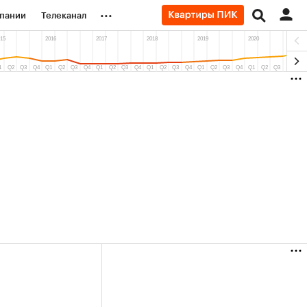
...
пании
Телеканал
ионеры
вания
личной валюты
(+87,06%)
Ozon ₽5 450
АФК «Система»
пить
Купить
прогноз ПСБ к 29.07.27
прогноз БКС к 1