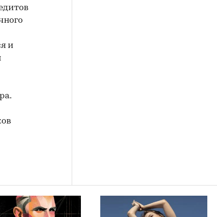
редитов
ечного
я и
и
ра.
ков