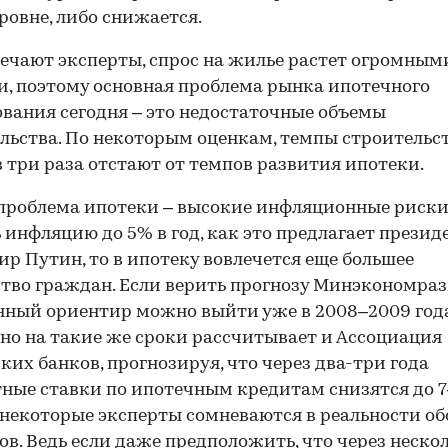
ровне, либо снижается.
ечают эксперты, спрос на жилье растет огромным
, поэтому основная проблема рынка ипотечного
вания сегодня – это недостаточные объемы
льства. По некоторым оценкам, темпы строительс
в три раза отстают от темпов развития ипотеки.
проблема ипотеки – высокие инфляционные риски
 инфляцию до 5% в год, как это предлагает презид
р Путин, то в ипотеку вовлечется еще большее
тво граждан. Если верить прогнозу Минэкономраз
нный ориентир можно выйти уже в 2008–2009 года
о на такие же сроки рассчитывает и Ассоциация
ких банков, прогнозируя, что через два-три года
ные ставки по ипотечным кредитам снизятся до 7
некоторые эксперты сомневаются в реальности об
ов. Ведь если даже предположить, что через неско