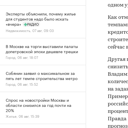
одном у
Эксперты объяснили, почему жилье
Как отм
для студентов надо было искать
«вчера»
РАДИО
темпами
Недвижимость, 07 авг, 09:03
кредито
строите
В Москве на торги выставили палаты
сейчас 
допетровской эпохи дешевле трешки
Город, 06 авг, 18:07
Другая 
снизить
Собянин заявил о максимальном за
Владими
пять лет темпе строительства метро
количес
Город, 06 авг, 15:52
на зада
Примерн
Спрос на новостройки Москвы и
российс
области снизился за год почти на
20%
процент
Жилье, 06 авг, 15:39
Правда 
прогноз