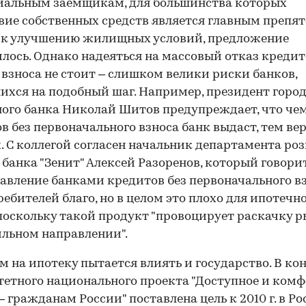
иальным заемщикам, для большинства которых
вие собственных средств является главным препя
 к улучшению жилищных условий, предложение
лось. Однако надеяться на массовый отказ кредит
 взноса не стоит – слишком велики риски банков,
хся на подобный шаг. Например, президент горо
ого банка Николай Шитов предупреждает, что че
в без первоначального взноса банк выдаст, тем ве
х. С коллегой согласен начальник департамента ро
 банка "Зенит" Алексей Разоренов, который говорит
авление банками кредитов без первоначального в
ребителей благо, но в целом это плохо для ипотечн
поскольку такой продукт "провоцирует раскачку р
льном направлении".
м на ипотеку пытается влиять и государство. В к
етного национального проекта "Доступное и ком
 гражданам России" поставлена цель к 2010 г. в Ро