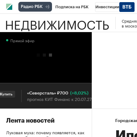
Подписка на РБК
Инвестиции
НЕДВИЖИМОСТЬ
Средняя
РБК Вино
Спорт
Школа управления
в моско
Национальные проекты
Город
Стил
Прямой эфир
Кредитные рейтинги
Франшизы
Га
Проверка контрагентов
Политика
Э
(+8,02%)
«Северсталь» ₽700
НОВАТЭК
ть
Купить
прогноз КИТ Финанс к 20.07.27
прогноз S
Лента новостей
Городска
Луковая муха: почему появляется, как
Ип