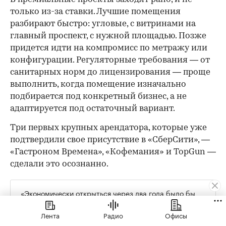
только из-за ставки. Лучшие помещения
разбирают быстро: угловые, с витринами на
главный проспект, с нужной площадью. Позже
придется идти на компромисс по метражу или
конфигурации. Регуляторные требования — от
санитарных норм до лицензирования — проще
выполнить, когда помещение изначально
подбирается под конкретный бизнес, а не
адаптируется под остаточный вариант.
Три первых крупных арендатора, которые уже
подтвердили свое присутствие в «СберСити», —
«Гастроном Времена», «Кофемания» и TopGun —
сделали это осознанно.
«Экономически открыться через два года было бы
проще и приятнее. Но мы готовы принять эти риски
и, возможно, какое-то время работать не в плюс. Мы
Лента
Радио
Офисы
рассматриваем это как инвестиции в будущее», —