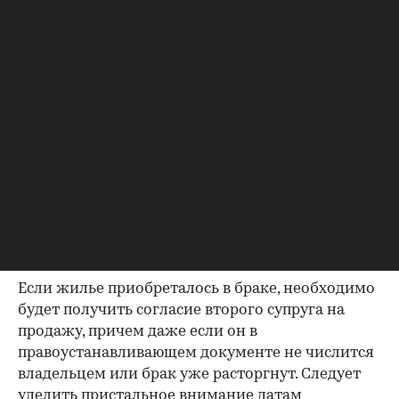
данными из прочих документов.
Несовпадение — повод к более углубленной
проверке.
Как отмечают в «ИНКОМ-Недвижимости», если в
выписке имеются сведения об обременениях на
квартиру (ипотека, арест и т.д.), следует
запросить у продавца дополнительные
документы, например о выплате ипотеки, чтобы
убедиться в отсутствии препятствий к сделке.
Согласие второй половины на
продажу
Если жилье приобреталось в браке, необходимо
будет получить согласие второго супруга на
продажу, причем даже если он в
правоустанавливающем документе не числится
владельцем или брак уже расторгнут. Следует
уделить пристальное внимание датам