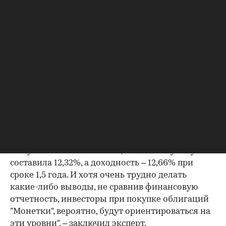
совершенно нормальный, с учетом того, что
средняя продолжительность размещения
сейчас составляет четыре года, – отмечает
аналитик. – Бумаги, вероятно, будут относиться
ко второму эшелону, а купонная ставка будет
определена на торгах".
С этой точкой зрения не соглашается аналитик
ИГ "АТОН" Алексей Ю. По его словам, сравнимым
эмитентом в данном случае может являться
розничная сеть "Матрица" с оборотом чуть более
100 млн долл., работающая в Башкирии. "Спрос
на бумаги был невысокий, ставка по купону
составила 12,32%, а доходность – 12,66% при
сроке 1,5 года. И хотя очень трудно делать
какие-либо выводы, не сравнив финансовую
отчетность, инвесторы при покупке облигаций
"Монетки", вероятно, будут ориентироваться на
эти уровни", – заключил эксперт.