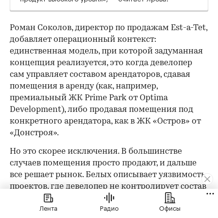
Роман Соколов, директор по продажам Est-a-Tet,
добавляет операционный контекст:
единственная модель, при которой задуманная
концепция реализуется, это когда девелопер
сам управляет составом арендаторов, сдавая
помещения в аренду (как, например,
премиальный ЖК Prime Park от Optima
Development), либо продавая помещения под
конкретного арендатора, как в ЖК «Остров» от
«Донстроя».
Но это скорее исключения. В большинстве
случаев помещения просто продают, и дальше
все решает рынок. Белых описывает уязвимость
проектов, где девелопер не контролирует состав
арендаторов: «Большинство застройщиков не
Лента
Радио
Офисы
слишком заботятся о составе и уровне