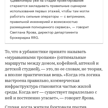
«Девелоперы уже на стадии проектирования
стараются закладывать правильные сценарии
использования первых этажей, чтобы там могли
работать сильные операторы — с витринами,
правильной инженерией и возможностью
размещения полноценного сервиса», — говорит
Светлана Ярова, директор департамента
брокериджа RRG.
00:00
/
00:00
То, что в урбанистике принято называть
«муравьиными тропами» (оптимальные
маршруты между домом, кофейней, аптекой и
детской студией), — это, по ее словам, не теория,
а вполне практическая вещь. «Когда эта логика
выстроена правильно, коммерческая
инфраструктура становится частью жилой
среды. Когда нет — существует параллельно с
ней и постепенно угасает», — говорит Ярова.
Случаи, когда жители бунтовали против