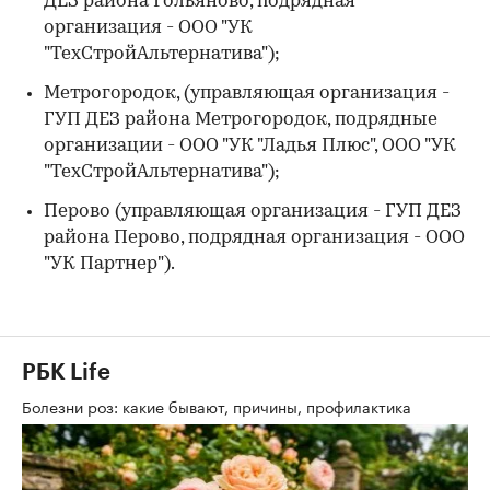
ДЕЗ района Гольяново, подрядная
организация - ООО "УК
"ТехСтройАльтернатива");
Метрогородок, (управляющая организация -
ГУП ДЕЗ района Метрогородок, подрядные
организации - ООО "УК "Ладья Плюс", ООО "УК
"ТехСтройАльтернатива");
Перово (управляющая организация - ГУП ДЕЗ
района Перово, подрядная организация - ООО
"УК Партнер").
РБК Life
Болезни роз: какие бывают, причины, профилактика