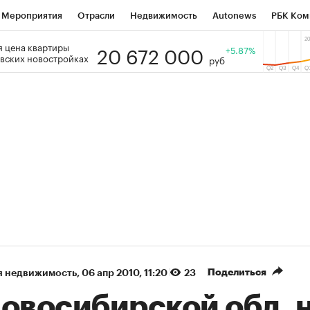
Мероприятия
Отрасли
Недвижимость
Autonews
РБК Ком
20 672 000
 цена квартиры
 РБК
РБК Образование
РБК Курсы
РБК Life
+5.87%
Тренды
Виз
вских новостройках
руб
ь
Крипто
РБК Бизнес-среда
Дискуссионный клуб
Исследо
зета
Спецпроекты СПб
Конференции СПб
Спецпроекты
кономика
Бизнес
Технологии и медиа
Финансы
Рынок на
(+86,1%)
(+31,28%)
 450
АФК «Система» ₽12
Купить
Куп
ПСБ к 29.07.27
прогноз БКС к 15.07.27
Поделиться
я недвижимость
⁠,
06 апр 2010, 11:20
23
Новосибирской обл. 