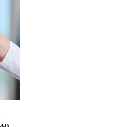
а
ения