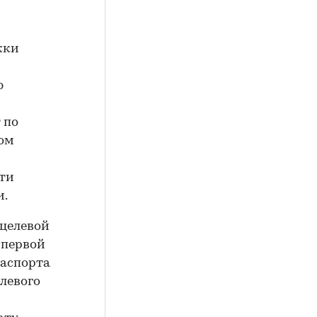
жки
ю
 по
ном
эти
и.
 целевой
 первой
паспорта
елевого