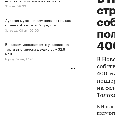
его сварить из муки и крахмала
Жилье, 09:00
ст
со
Луковая муха: почему появляется, как
от нее избавиться, 5 средств
Загород, 08 авг, 09:00
по
400
В первом московском «тучерезе» на
торги выставлена двушка за ₽32,6
млн
Город, 07 авг, 17:20
В Нов
собст
400 т
подде
на се
Толок
В Новос
получит