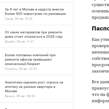
существ
За 9 лет в Москве в кадастр внесли
основны
более 500 новостроек по реновации
продав
Город, 06 авг, 12:25
Паспо
От каких материалов при ремонте
дома стоит отказаться в 2026 году
Как утв
Дизайн, 06 авг, 11:47
проверк
начинае
Более половины компаний при
ремонте офисов превышают
собстве
изначальный бюджет
просроч
Отрасль, 06 авг, 10:00
закончи
Аналитики оценили рост спроса на
Все дан
ипотеку на разные квартиры в
правоус
Москве
что на 
Деньги, 06 авг, 09:00
информа