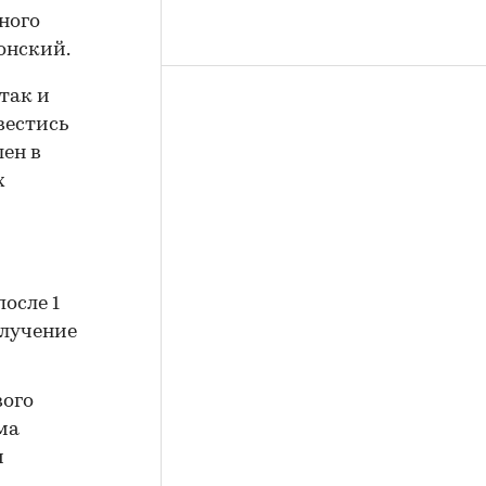
ного
онский.
так и
вестись
лен в
х
осле 1
олучение
вого
ма
и