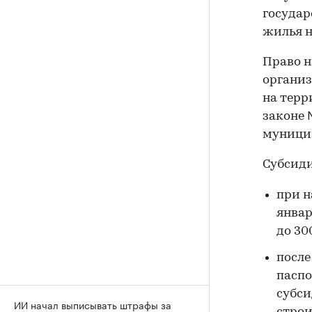
государ
жилья н
Право н
организ
на терр
законе 
муницип
Субсиди
при н
январ
до 30
после
паспо
субси
ИИ начал выписывать штрафы за