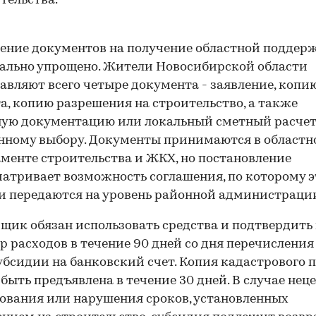
тельства.
ние документов на получение областной поддер
льно упрощено. Жители Новосибирской области
авляют всего четыре документа - заявление, копи
00:00
/
00:00
а, копию разрешения на строительство, а также
ую документацию или локальный сметный расчет
нному выбору. Документы принимаются в област
менте строительства и ЖКХ, но постановление
атривает возможность соглашения, по которому 
 передаются на уровень районной администраци
щик обязан использовать средства и подтвердить
р расходов в течение 90 дней со дня перечисления
убсидии на банковский счет. Копия кадастрового 
быть предъявлена в течение 30 дней. В случае нец
ования или нарушения сроков, установленных