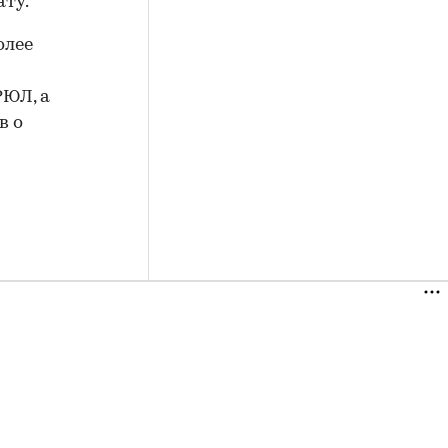
ату.
олее
РЮЛ, а
в о