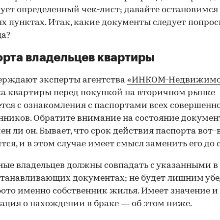
ует определенный чек-лист; давайте остановимся 
х пунктах. Итак, какие документы следует попрос
ца?
рта владельцев квартиры
ерждают эксперты агентства
«ИНКОМ-Недвижимо
а квартиры перед покупкой на вторичном рынке
тся с ознакомления с паспортами всех совершенн
нников. Обратите внимание на состояние документ
ен ли он. Бывает, что срок действия паспорта вот-
тся, и в этом случае имеет смысл заменить его до 
ные владельцев должны совпадать с указанными в
танавливающих документах; не будет лишним убе
фото именно собственник жилья. Имеет значение и
ция о нахождении в браке — об этом ниже.