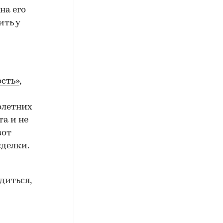
на его
ить у
сть»
,
олетних
а и не
вот
сделки.
диться,