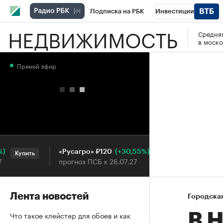
Подписка на РБК
Инвестиции
НЕДВИЖИМОСТЬ
Средняя
РБК Вино
Спорт
Школа управления
в моско
Национальные проекты
Город
Стил
Прямой эфир
Кредитные рейтинги
Франшизы
Га
Проверка контрагентов
Политика
Э
(+30,55%)
«Русагро» ₽120
Ozon ₽5
Купить
Купить
прогноз ПСБ к 26.07.27
прогноз 
Лента новостей
Городска
Что такое клейстер для обоев и как
В 