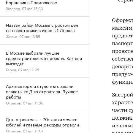
строи
борщевик в Подмосковье
Загород, 07 авг, 15:30
Оформле
Назван район Москвы с ростом цен
максима
на новостройки в июле в 1,75 раза
Жилье, 07 авг, 13:55
предост
паспорт
проектн
В Москве выбрали лучшие
градостроительные проекты. Как они
собстве
выглядят
департа
Город, 07 авг, 12:05
предусм
функции
Архитекторы и студенты создали
плакаты ко Дню строителя. Лучшие
Застрой
работы
Отрасль, 07 авг, 11:36
характе
части с
должна 
Дню строителя — 70: как отмечают
юбилей и главные рекорды отрасли
использ
Отрасль, 07 авг, 11:04