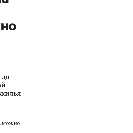
жно
 до
ой
 жилья
а можно