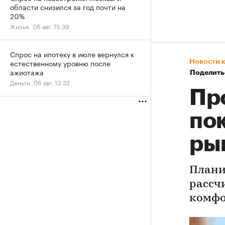
области снизился за год почти на
20%
Жилье, 06 авг, 15:39
Спрос на ипотеку в июле вернулся к
естественному уровню после
Новости 
ажиотажа
Поделить
Деньги, 06 авг, 13:32
Пр
по
ры
Плани
рассч
комфо