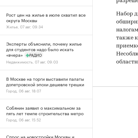
разреше
Рост цен на жилье в июле охватил все
Набор д
округа Москвы
обширны
Жилье, 07 авг, 09:34
налогам
также к
Эксперты объяснили, почему жилье
приемке
для студентов надо было искать
«вчера»
Несоблю
РАДИО
Недвижимость, 07 авг, 09:03
областн
В Москве на торги выставили палаты
допетровской эпохи дешевле трешки
Город, 06 авг, 18:07
Собянин заявил о максимальном за
пять лет темпе строительства метро
Город, 06 авг, 15:52
Спрос на новостройки Москвы и