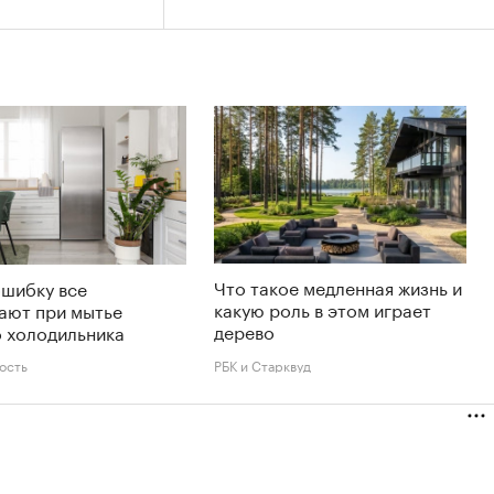
Что такое медленная жизнь и
ошибку все
какую роль в этом играет
ают при мытье
дерево
 холодильника
ость
РБК и Старквуд