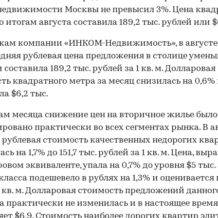
едвижимости Москвы не превысил 3%. Цена квад
о итогам августа составила 189,2 тыс. рублей или $
кам компании «ИНКОМ-Недвижимость», в августе
едняя рублевая цена предложения в столице умен
и составила 189,2 тыс. рублей за 1 кв. м. Долларовая
ть квадратного метра за месяц снизилась на 0,6%
ла $6,2 тыс.
ам месяца снижение цен на вторичное жилье было
ровано практически во всех сегментах рынка. В а
 рублевая стоимость качественных недорогих ква
сь на 1,7% до 151,7 тыс. рублей за 1 кв. м. Цена, вы
ровом эквиваленте, упала на 0,7% до уровня $5 тыс
класса подешевело в рублях на 1,3% и оценивается 
 1 кв. м. Долларовая стоимость предложений данног
а практически не изменилась и в настоящее время
яет $6,9. Стоимость наиболее дорогих квартир эли