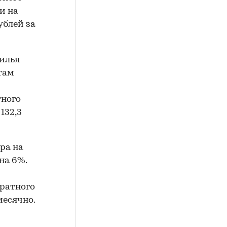
и на
ублей за
илья
гам
тного
132,3
ра на
на 6%.
дратного
месячно.