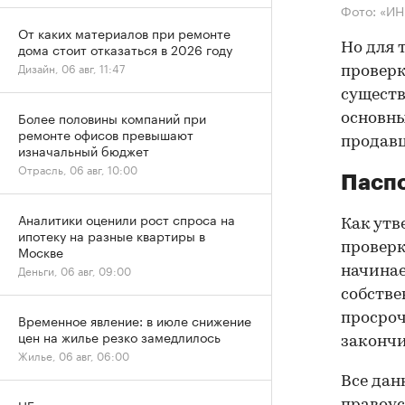
Фото: «И
От каких материалов при ремонте
дома стоит отказаться в 2026 году
Но для 
Дизайн, 06 авг, 11:47
проверк
существ
Более половины компаний при
основны
ремонте офисов превышают
продав
изначальный бюджет
Отрасль, 06 авг, 10:00
Паспо
Аналитики оценили рост спроса на
Как утв
ипотеку на разные квартиры в
проверк
Москве
Деньги, 06 авг, 09:00
начинае
собстве
просроч
Временное явление: в июле снижение
цен на жилье резко замедлилось
закончи
Жилье, 06 авг, 06:00
Все дан