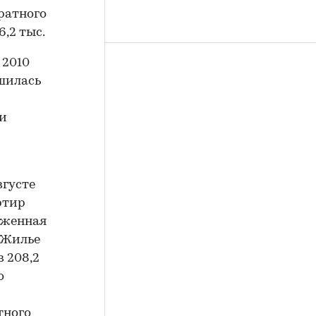
ратного
6,2 тыс.
 2010
ьшилась
 и
вгусте
ртир
раженная
. Жилье
в 208,2
о
тного