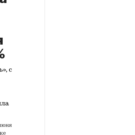
я
%
», с
ила
июня
ке