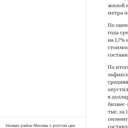
жилой н
метра п
По оцен
года ср
на 1,7% 
стоимос
состави
По итог
зафикси
средняя
опустила
в долла
бизнес-
тыс. за
сегмент
Назван район Москвы с ростом цен
составл