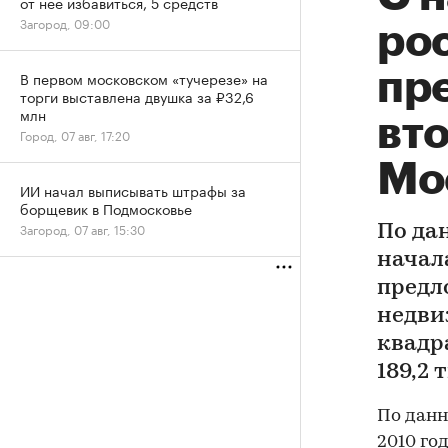
от нее избавиться, 5 средств
Загород, 09:00
ро
пр
В первом московском «тучерезе» на
торги выставлена двушка за ₽32,6
млн
вт
Город, 07 авг, 17:20
Мо
ИИ начал выписывать штрафы за
борщевик в Подмосковье
Загород, 07 авг, 15:30
По да
начал
предл
недви
квадр
189,2 
По дан
2010 го