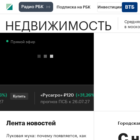
Подписка на РБК
Инвестиции
НЕДВИЖИМОСТЬ
Средняя
РБК Вино
Спорт
Школа управления
в моско
Национальные проекты
Город
Стил
Прямой эфир
Кредитные рейтинги
Франшизы
Га
Проверка контрагентов
Политика
Э
(+31,26%)
«Русагро» ₽120
Ozon ₽
Купить
Купить
прогноз ПСБ к 26.07.27
прогноз 
Лента новостей
Городска
Луковая муха: почему появляется, как
C н