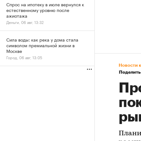
Спрос на ипотеку в июле вернулся к
естественному уровню после
ажиотажа
Деньги, 06 авг, 13:32
Сила воды: как река у дома стала
символом премиальной жизни в
Москве
Город, 06 авг, 13:05
Новости 
Поделить
Пр
по
ры
Плани