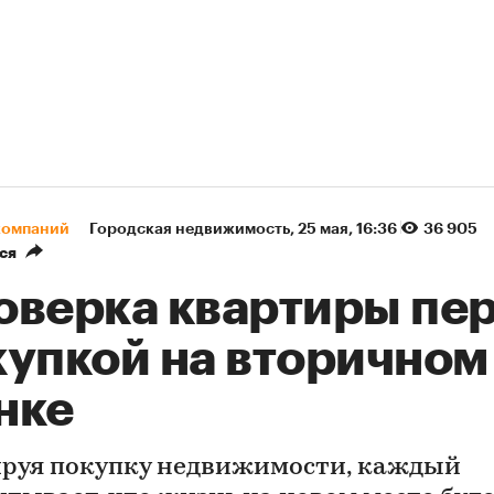
компаний
Городская недвижимость
⁠,
25 мая, 16:36
36 905
ся
оверка квартиры пе
купкой на вторичном
нке
руя покупку недвижимости, каждый