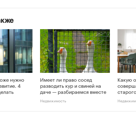
акже
тоже нужно
Имеет ли право сосед
Какую 
звитие. 4
разводить кур и свиней на
соверш
делать
даче — разбираемся вместе
старого
Недвижимость
Недвижим