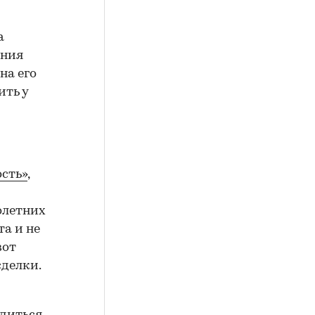
а
ения
на его
ить у
сть»
,
олетних
а и не
вот
сделки.