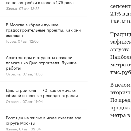
на новостройки в июле в 1,75 раза
сегмент
Жилье, 07 авг, 13:55
2,1% в 
1 кв. м 
В Москве выбрали лучшие
градостроительные проекты. Как они
выглядят
Традиц
Город, 07 авг, 12:05
зафикси
августа 
Архитекторы и студенты создали
Наиболе
плакаты ко Дню строителя. Лучшие
метра от
работы
тыс. руб
Отрасль, 07 авг, 11:36
В целом
Дню строителя — 70: как отмечают
вторичн
юбилей и главные рекорды отрасли
По пред
Отрасль, 07 авг, 11:04
продолж
метра в
Рост цен на жилье в июле охватил все
округа Москвы
Жилье, 07 авг, 09:34