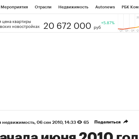
Мероприятия
Отрасли
Недвижимость
Autonews
РБК Ком
20 672 000
 цена квартиры
 РБК
РБК Образование
РБК Курсы
РБК Life
+5.87%
Тренды
Виз
вских новостройках
руб
ь
Крипто
РБК Бизнес-среда
Дискуссионный клуб
Исследо
зета
Спецпроекты СПб
Конференции СПб
Спецпроекты
кономика
Бизнес
Технологии и медиа
Финансы
Рынок на
(+88,88%)
(+34,05%)
5 450
АФК «Система» ₽12
Купить
К
ПСБ к 29.07.27
прогноз БКС к 15.07.27
Поделиться
я недвижимость
⁠,
06 сен 2010, 14:33
65
ачала июня 2010 год