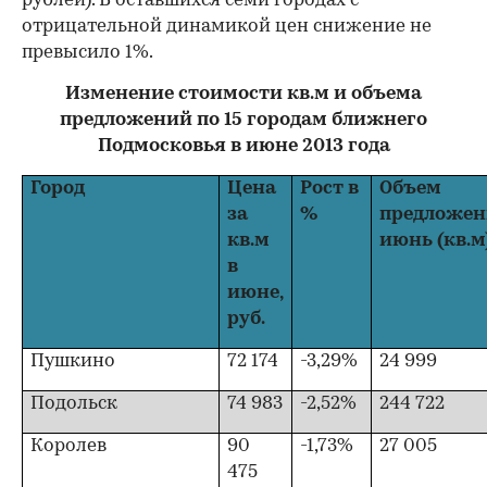
рублей). В оставшихся семи городах с
отрицательной динамикой цен снижение не
превысило 1%.
Изменение стоимости кв.м и объема
предложений по 15 городам ближнего
Подмосковья в июне 2013 года
Город
Цена
Рост в
Объем
за
%
предложен
кв.м
июнь (кв.м
в
июне,
руб.
Пушкино
72 174
-3,29%
24 999
Подольск
74 983
-2,52%
244 722
Королев
90
-1,73%
27 005
475