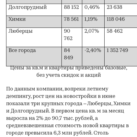
Долгопрудный
88 152
0,46%
23 638
Химки
78 561
1,19%
118 046
Люберцы
90
2,07%
58 462
762
Все города
84
-2,40%
1 352 749
849
Цены за кв.м и квартиры приведены базовые,
без учета скидок и акций
По данным компании, вопреки летнему
демпингу, рост цен на новостройки в июне
показали три крупных города – Люберцы, Химки
и Долгопрудный. В первом цена кв. м за месяц
выросла на 2% до 90,7 тыс. рублей, а
средневзвешенная стоимость новой квартиры в
00:00
/
00:00
городе превысила 6,3 млн рублей. Столь