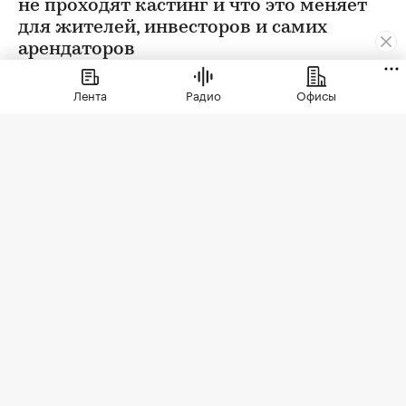
не проходят кастинг и что это меняет
для жителей, инвесторов и самих
арендаторов
Лента
Радио
Офисы
Фото: СберСити
Советский гастроном был особым миром:
отдельно стоящее здание с центральным
входом, высокими потолками, отделами с