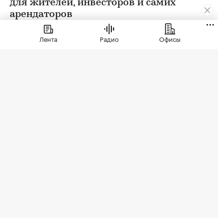
для жителей, инвесторов и самих
арендаторов
Лента
Радио
Офисы
Фото: СберСити
Советский гастроном был особым миром:
отдельно стоящее здание с центральным
входом, высокими потолками, отделами с
мясом, молоком и бакалеей. В 90-е эта система