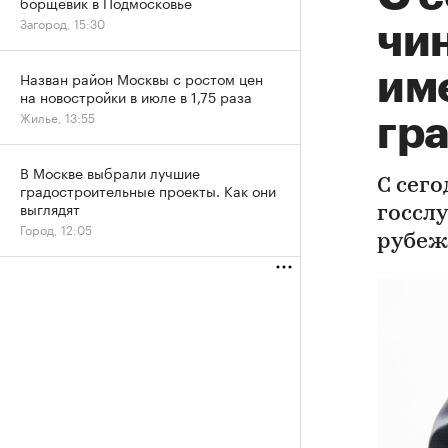
борщевик в Подмосковье
Загород, 15:30
чи
им
Назван район Москвы с ростом цен
на новостройки в июле в 1,75 раза
Жилье, 13:55
гр
В Москве выбрали лучшие
С сего
градостроительные проекты. Как они
выглядят
госсл
Город, 12:05
рубеж