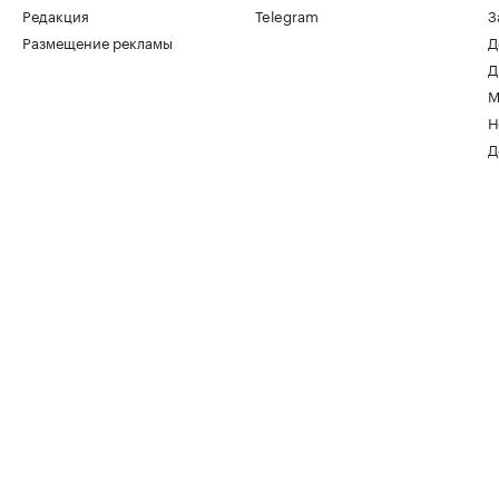
Редакция
Telegram
З
Размещение рекламы
Д
Д
М
Н
Д