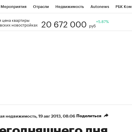
Мероприятия
Отрасли
Недвижимость
Autonews
РБК Ком
20 672 000
 цена квартиры
Образование
РБК Курсы
РБК Life
Тренды
+5.87%
Визионеры
Н
вских новостройках
руб
Дискуссионный клуб
Исследования
Кредитные рейтинги
Фр
Спецпроекты
Проверка контрагентов
Политика
Экономи
к наличной валюты
Поделиться
ая недвижимость
⁠,
19 авг 2013, 08:06
сегодняшнего дня