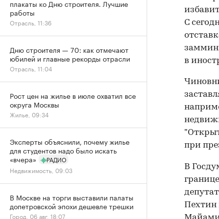
плакаты ко Дню строителя. Лучшие
избавит
работы
Отрасль, 11:36
С сегод
отставк
заммини
Дню строителя — 70: как отмечают
юбилей и главные рекорды отрасли
в иност
Отрасль, 11:04
Чиновни
заставл
Рост цен на жилье в июле охватил все
округа Москвы
наприме
Жилье, 09:34
недвиж
"Открыт
Эксперты объяснили, почему жилье
при пре
для студентов надо было искать
«вчера»
РАДИО
В Госду
Недвижимость, 09:03
границе
депутат
В Москве на торги выставили палаты
Пехтин 
допетровской эпохи дешевле трешки
Город, 06 авг, 18:07
Майами.