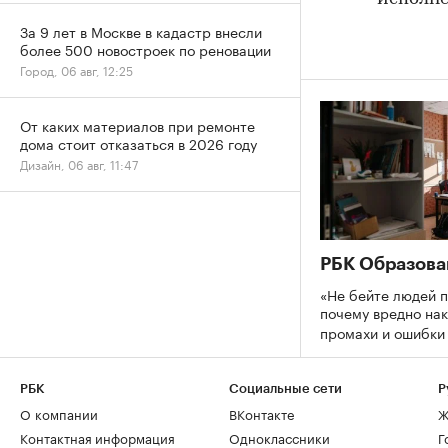
За 9 лет в Москве в кадастр внесли
более 500 новостроек по реновации
Город, 06 авг, 12:25
От каких материалов при ремонте
дома стоит отказаться в 2026 году
Дизайн, 06 авг, 11:47
РБК Образова
«Не бейте людей п
почему вредно нак
промахи и ошибк
РБК
Социальные сети
Р
О компании
ВКонтакте
Ж
Контактная информация
Одноклассники
Г