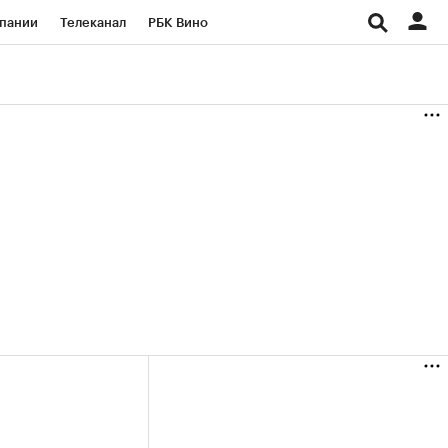
пании
Телеканал
РБК Вино
ациональные проекты
Город
аншизы
Газета
ка
Бизнес