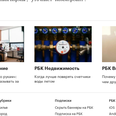
ние
РБК Недвижимость
РБК В
о рукам»:
Когда лучше поверять счетчики
Почему 
азывать за
воды летом
чем др
и
убрики
Подписки
РБК
илье
Скрыть баннеры на РБК
iOS
ород
Подписка на РБК
And