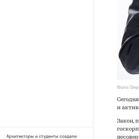
Фото: Dep
Сегодня
и актив
Закон, 
госкорп
Архитекторы и студенты создали
несовер