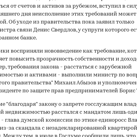
ься от счетов и активов за рубежом, вступил в силу
няшнего дня неисполнение этих требований может
ой. Об уходе из правительства пока заявил только
стра связи Денис Свердлов, у супруги которого ес
ранном банке.
ки восприняли нововведение как требование, кот
яет повысить прозрачность собственности и доходо
р, требования закона - расстаться с зарубежной
имостью и активами - выполнили министр по воп
ого правительства" Михаил Абызов и уполномоч
зиденте по защите прав предпринимателей Борис 
ме "благодаря" закону о запрете госслужащим влад
й недвижимостью расстался с мандатом лишь од
 - глава думской комиссии по этике единоросс В
из-за скандала с незадекларированной квартирой
 Между тем, в июле в Госдуме сообщили лишь, что