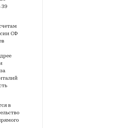
 39
 счетам
ссии СФ
ев
ндрее
и
-за
Виталий
сть
ся в
ельство
прямого