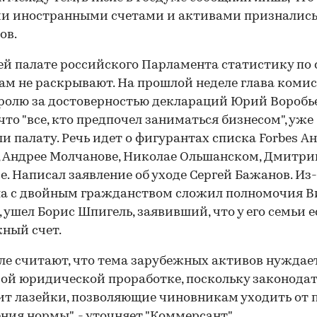
и иностранными счетами и активами признались
ов.
ей палате российского Парламента статистику по
ам не раскрывают. На прошлой неделе глава коми
ролю за достоверностью деклараций Юрий Воробь
 что "все, кто предпочел заниматься бизнесом", уже
и палату. Речь идет о фигурантах списка Forbes А
, Андрее Молчанове, Николае Ольшанском, Дмитри
е. Написал заявление об уходе Сергей Бажанов. Из
ла с двойным гражданством сложил полномочия 
 ушел Борис Шпигель, заявивший, что у его семьи е
ный счет.
ле считают, что тема зарубежных активов нуждает
ой юридической проработке, поскольку законодат
т лазейки, позволяющие чиновникам уходить от 
ния нормы", - уточняет "Коммерсант".