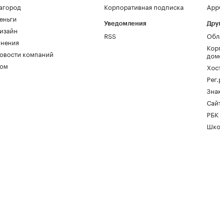
агород
Корпоративная подписка
AppG
еньги
Уведомления
Дру
изайн
RSS
Обл
нения
Кор
овости компаний
дом
ом
Хос
Рег
Зна
Сайт
РБК
Шко