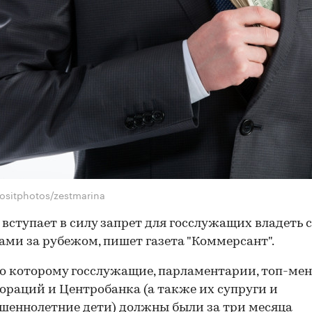
ositphotos/zestmarina
 вступает в силу запрет для госслужащих владеть 
ами за рубежом, пишет газета "Коммерсант".
по которому госслужащие, парламентарии, топ-м
ораций и Центробанка (а также их супруги и
шеннолетние дети) должны были за три месяца