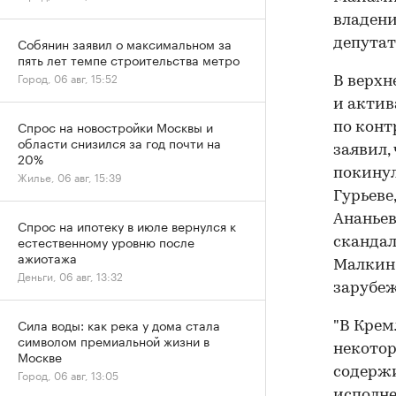
владени
Собянин заявил о максимальном за
депутат
пять лет темпе строительства метро
Город, 06 авг, 15:52
В верхн
и актив
Спрос на новостройки Москвы и
по конт
области снизился за год почти на
заявил,
20%
покинул
Жилье, 06 авг, 15:39
Гурьеве
Ананьев
Спрос на ипотеку в июле вернулся к
естественному уровню после
сканда
ажиотажа
Малкин,
Деньги, 06 авг, 13:32
зарубеж
Сила воды: как река у дома стала
"В Крем
символом премиальной жизни в
некотор
Москве
содержи
Город, 06 авг, 13:05
исполне