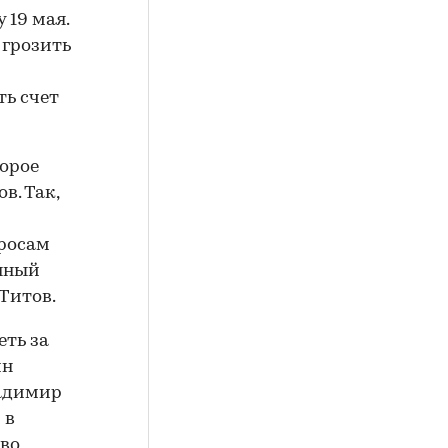
 19 мая.
 грозить
ть счет
орое
в. Так,
росам
енный
Титов.
еть за
ин
ладимир
 в
 во