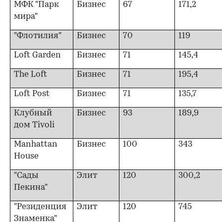
МФК "Парк
Бизнес
67
171,2
мира"
"Флотилия"
Бизнес
70
119
Loft Garden
Бизнес
71
145,4
The Loft
Бизнес
71
195,4
Loft Post
Бизнес
71
135,7
Клубный
Бизнес
93
189,9
дом Tivoli
Manhattan
Бизнес
100
343
House
"Сады
Элит
120
300,2
Пекина"
"Резиденция
Элит
120
745
Знаменка"