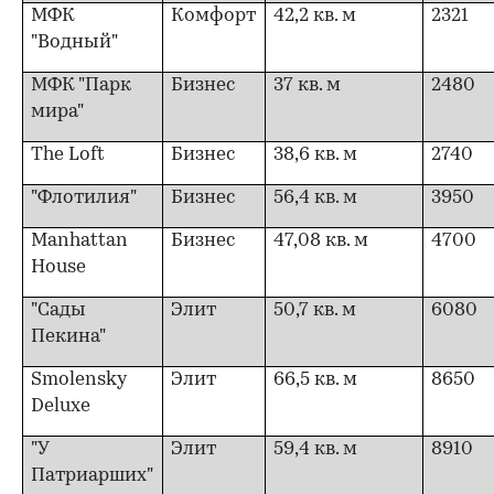
МФК
Комфорт
42,2 кв. м
2321
"Водный"
МФК "Парк
Бизнес
37 кв. м
2480
мира"
The Loft
Бизнес
38,6 кв. м
2740
"Флотилия"
Бизнес
56,4 кв. м
3950
Manhattan
Бизнес
47,08 кв. м
4700
House
"Сады
Элит
50,7 кв. м
6080
Пекина"
Smolensky
Элит
66,5 кв. м
8650
Deluxe
"У
Элит
59,4 кв. м
8910
Патриарших"