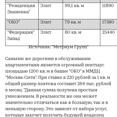
"Резиденция
Элит
99,1 кв. м
11890
Знаменка"
"ОКО"
Элит
79 кв. м
17380
"Федерация"
Элит
80 кв. м
25440
Запад
Источник: "Метриум Групп"
Самыми же дорогими в обслуживании
апартаментами является огромный пентхаус
площадью 1200 кв. м в башне "ОКО" в ММДЦ
"Москва-Сити". При ставке в 220 рублей за 1 кв. м
общий размер платежа составит 264 тыс. рублей
в месяц. "Данная сумма получена простым
умножением. В реальности же она может
значительно отличаться как в большую, так и в
меньшую сторону. Это зависит от набора услуг,
которые захочет получать будущей владелец