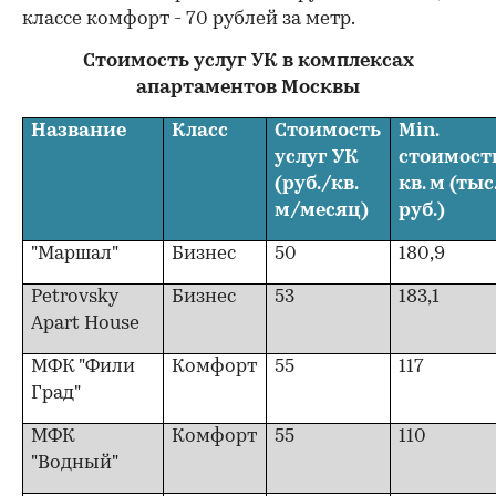
классе комфорт - 70 рублей за метр.
Стоимость услуг УК в комплексах
апартаментов Москвы
Название
Класс
Стоимость
Min
.
услуг УК
стоимост
(руб./кв.
кв. м (тыс
м/месяц)
руб.)
"Маршал"
Бизнес
50
180,9
Petrovsky
Бизнес
53
183,1
Apart House
МФК "Фили
Комфорт
55
117
Град"
МФК
Комфорт
55
110
"Водный"