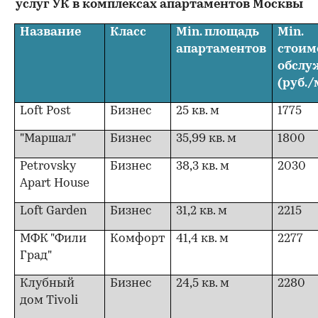
услуг УК в комплексах апартаментов Москвы
Название
Класс
Min.
площадь
Min
.
апартаментов
стоим
обслу
(руб./
Loft Post
Бизнес
25 кв. м
1775
"Маршал"
Бизнес
35,99 кв. м
1800
Petrovsky
Бизнес
38,3 кв. м
2030
Apart House
Loft Garden
Бизнес
31,2 кв. м
2215
МФК "Фили
Комфорт
41,4 кв. м
2277
Град"
Клубный
Бизнес
24,5 кв. м
2280
дом Tivoli