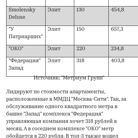
Smolensky
Элит
130
454,8
Deluxe
"У
Элит
150
657,3
Патриарших"
"ОКО"
Элит
220
234,8
"Федерация"
Элит
318
403,8
Запад
Источник: "Метриум Групп"
Лидируют по стоимости апартаменты,
расположенные в ММДЦ "Москва-Сити". Так, за
обслуживание одного квадратного метра в
башне "Запад" комплекса "Федерация"
управляющая компания хочет 318 рублей в
месяц. А в соседнем комплексе "ОКО" метр
обойдется в 220 рубля. В топ-3 также вошел