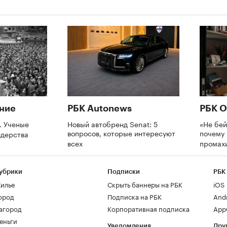
ние
РБК Autonews
РБК О
. Ученые
Новый автобренд Senat: 5
«Не бей
вопросов, которые интересуют
почему 
идерства
всех
промах
убрики
Подписки
РБК
илье
Скрыть баннеры на РБК
iOS
ород
Подписка на РБК
And
агород
Корпоративная подписка
AppG
еньги
Уведомления
Дру