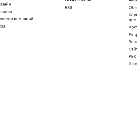
изайн
RSS
Обл
нения
Кор
овости компаний
дом
ом
Хос
Рег
Зна
Сайт
РБК
Шко