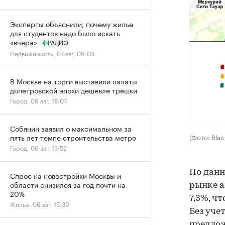
Эксперты объяснили, почему жилье
для студентов надо было искать
«вчера»
РАДИО
Недвижимость, 07 авг, 09:03
В Москве на торги выставили палаты
допетровской эпохи дешевле трешки
Город, 06 авг, 18:07
Собянин заявил о максимальном за
(Фото: Bla
пять лет темпе строительства метро
Город, 06 авг, 15:52
По данн
Спрос на новостройки Москвы и
области снизился за год почти на
рынке а
20%
7,3%, ч
Жилье, 06 авг, 15:39
Без уче
предлож