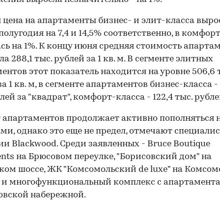
 цена на апартаменты бизнес- и элит-класса выро
полугодия на 7,4 и 14,5% соответственно, в комфор
сь на 1%. К концу июня средняя стоимость апарта
а 288,1 тыс. рублей за 1 кв. м. В сегменте элитных
ентов этот показатель находится на уровне 506,6 
а 1 кв. м, в сегменте апартаментов бизнес-класса -
лей за "квадрат", комфорт-класса - 122,4 тыс. рубле
 апартаментов продолжает активно пополняться
ми, однако это еще не предел, отмечают специали
и Blackwood. Среди заявленных - Bruce Boutique
nts на Брюсовом переулке, "Борисовский дом" на
ом шоссе, ЖК "Комсомольский de luxe" на Комсо
 и многофункциональный комплекс с апартамент
овской набережной.