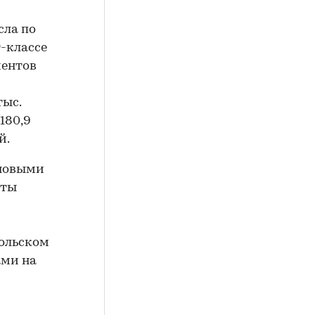
сла по
т-классе
ментов
тыс.
 180,9
й.
 новыми
сты
мольском
ами на