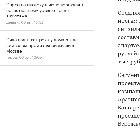
Спрос на ипотеку в июле вернулся к
естественному уровню после
Средняя
ажиотажа
итогам 
Деньги, 06 авг, 13:32
снизила
составил
Сила воды: как река у дома стала
символом премиальной жизни в
апартам
Москве
рублей з
Город, 06 авг, 13:05
тыс. руб
Сегмент
проекта
компани
Apartme
Каширск
проезде
Бережк