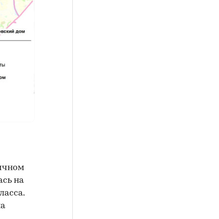
вичном
ась на
ласса.
на