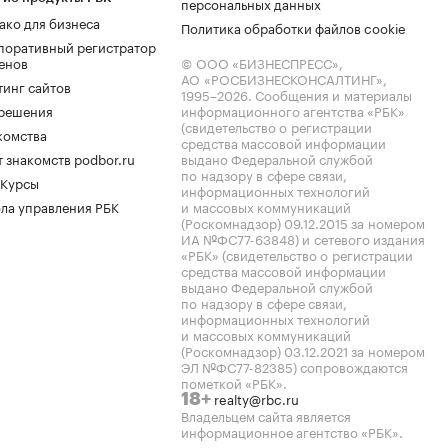
персональных данных
ако для бизнеса
Политика обработки файлов cookie
поративный регистратор
енов
© ООО «БИЗНЕСПРЕСС»,
АО «РОСБИЗНЕСКОНСАЛТИНГ»,
тинг сайтов
1995–2026
. Сообщения и материалы
.решения
информационного агентства «РБК»
(свидетельство о регистрации
комства
средства массовой информации
 знакомств podbor.ru
выдано Федеральной службой
по надзору в сфере связи,
 Курсы
информационных технологий
ла управления РБК
и массовых коммуникаций
(Роскомнадзор) 09.12.2015 за номером
ИА №ФС77-63848) и сетевого издания
«РБК» (свидетельство о регистрации
средства массовой информации
выдано Федеральной службой
по надзору в сфере связи,
информационных технологий
и массовых коммуникаций
(Роскомнадзор) 03.12.2021 за номером
ЭЛ №ФС77-82385) сопровождаются
пометкой «РБК».
realty@rbc.ru
18+
Владельцем сайта является
информационное агентство «РБК».