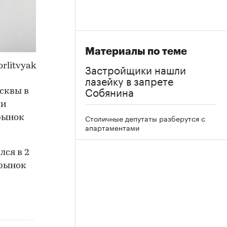
Материалы по теме
Застройщики нашли
orlitvyak
лазейку в запрете
Собянина
сквы в
ли
Столичные депутаты разберутся с
рынок
апартаментами
лся в 2
а рынок