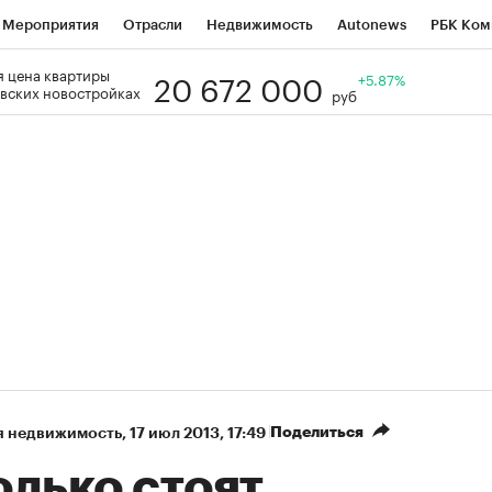
Мероприятия
Отрасли
Недвижимость
Autonews
РБК Ком
20 672 000
 цена квартиры
Образование
РБК Курсы
РБК Life
Тренды
+5.87%
Визионеры
Н
вских новостройках
руб
Дискуссионный клуб
Исследования
Кредитные рейтинги
Фр
Спецпроекты
Проверка контрагентов
Политика
Экономи
к наличной валюты
Поделиться
я недвижимость
⁠,
17 июл 2013, 17:49
олько стоят