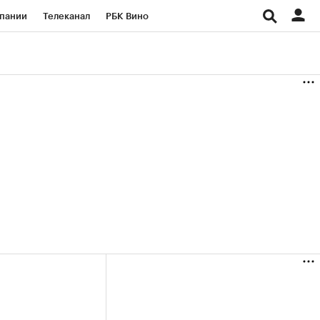
пании
Телеканал
РБК Вино
ациональные проекты
Город
аншизы
Газета
ка
Бизнес