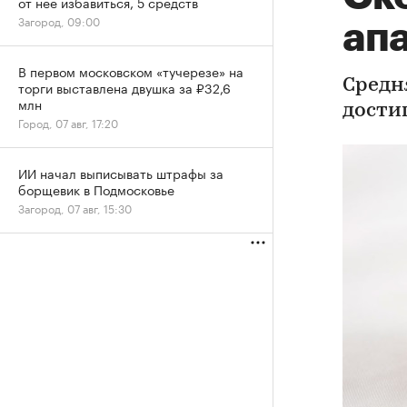
от нее избавиться, 5 средств
Загород, 09:00
ап
В первом московском «тучерезе» на
Средн
торги выставлена двушка за ₽32,6
млн
достиг
Город, 07 авг, 17:20
ИИ начал выписывать штрафы за
борщевик в Подмосковье
Загород, 07 авг, 15:30