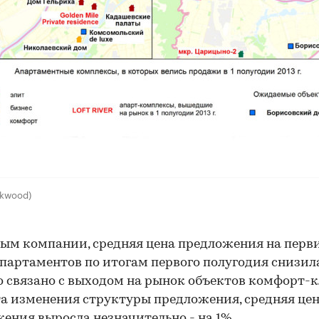
ckwood)
ым компании, средняя цена предложения на пер
партаментов по итогам первого полугодия снизил
то связано с выходом на рынок объектов комфорт-к
та изменения структуры предложения, средняя це
ения выросла незначительно - на 1%.