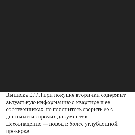
Важно убедиться, что продавец имеет право
проводить сделку; подтверждающие это
документы могут быть различными, например
договор купли-продажи, дарения, передачи
(приватизация), свидетельство о праве на
наследство. В любом случае в них содержатся
данные о собственниках и самом объекте
недвижимости, в которых не должно быть
несоответствий.
Выписка из ЕГРН — реестра
собственников
Выписка ЕГРН при покупке вторички содержит
актуальную информацию о квартире и ее
собственниках, не поленитесь сверить ее с
данными из прочих документов.
Несовпадение — повод к более углубленной
проверке.