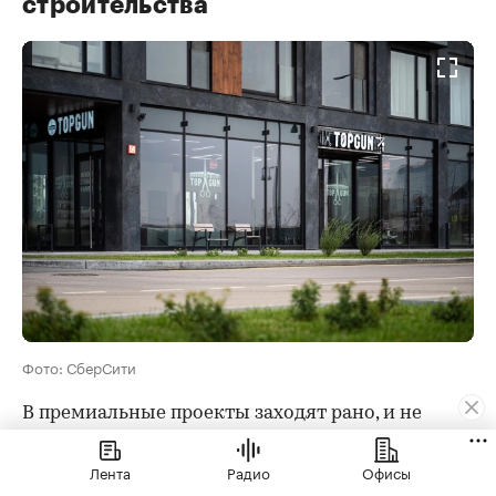
строительства
Фото: СберСити
В премиальные проекты заходят рано, и не
только из-за ставки. Лучшие помещения
разбирают быстро: угловые, с витринами на
Лента
Радио
Офисы
главный проспект, с нужной площадью. Позже