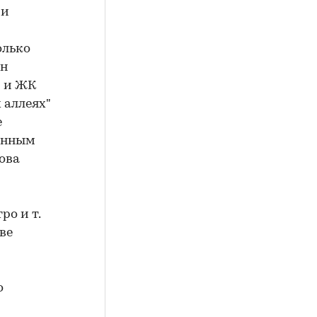
 и
олько
он
) и ЖК
 аллеях"
е
данным
ова
ро и т.
ве
о