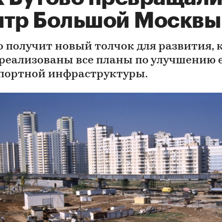
нтр Большой Москвы
о получит новый толчок для развития, 
 реализованы все планы по улучшению 
портной инфраструктуры.