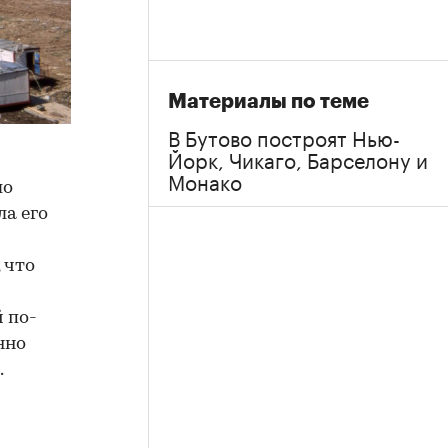
Материалы по теме
В Бутово построят Нью-
Йорк, Чикаго, Барселону и
Монако
ло
а его
 что
 по-
нно
.