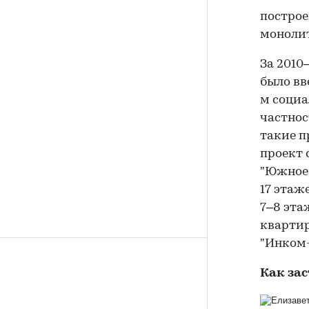
построе
моноли
За 2010
было вв
м социа
частнос
такие п
проект 
"Южное 
17 этаж
7–8 эта
квартир
"Инком
Как за