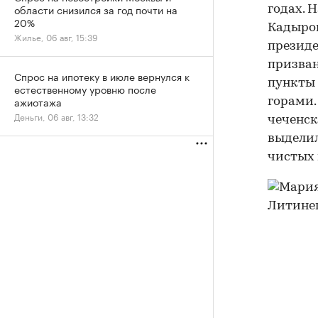
области снизился за год почти на
годах. 
20%
Кадыров
Жилье, 06 авг, 15:39
президе
призван
Спрос на ипотеку в июле вернулся к
пункты 
естественному уровню после
ажиотажа
горами.
Деньги, 06 авг, 13:32
чеченск
выделил
чистых 