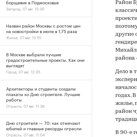
борщевик в Подмосковье
Район Б
Загород, 07 авг, 15:30
классич
проекти
Назван район Москвы с ростом цен
поэтому
на новостройки в июле в 1,75 раза
другие 
Жилье, 07 авг, 13:55
гендире
Михайло
В Москве выбрали лучшие
района 
градостроительные проекты. Как они
выглядят
Город, 07 авг, 12:05
Дело в 
экспери
началос
Архитекторы и студенты создали
плакаты ко Дню строителя. Лучшие
годах. 
работы
жилье, 
Отрасль, 07 авг, 11:36
район ч
традици
Дню строителя — 70: как отмечают
юбилей и главные рекорды отрасли
В 90-е 
Отрасль, 07 авг, 11:04