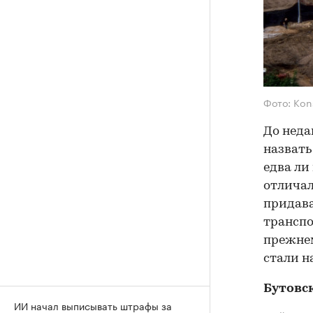
Фото: Kons
До неда
назвать
едва ли
отличал
придава
транспо
прежнем
стали н
Бутовс
ИИ начал выписывать штрафы за