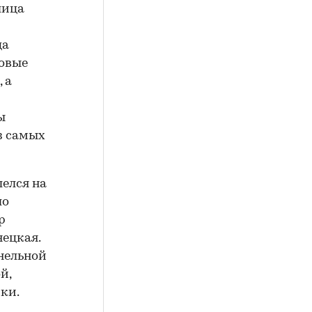
лица
ца
ловые
 а
ы
з самых
елся на
ло
р
ецкая.
нельной
й,
ки.