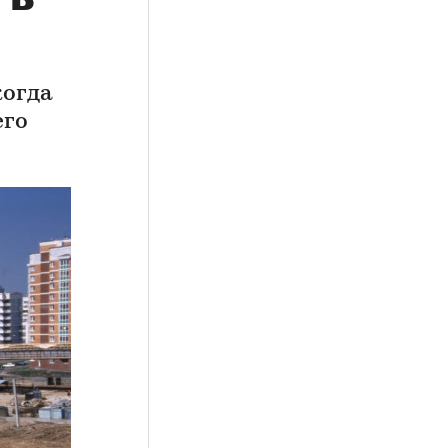
когда
его