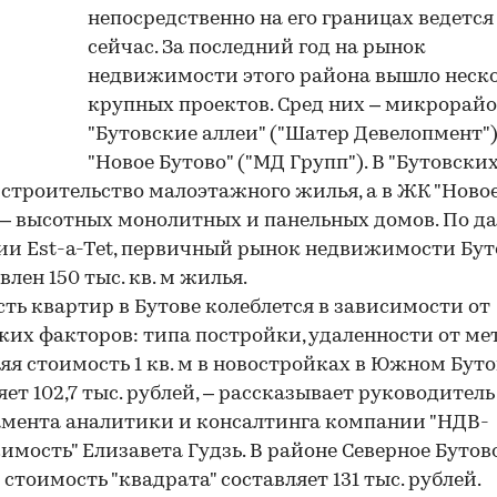
непосредственно на его границах ведется
сейчас. За последний год на рынок
недвижимости этого района вышло неск
крупных проектов. Сред них – микрорай
"Бутовские аллеи" ("Шатер Девелопмент"
"Новое Бутово" ("МД Групп"). В "Бутовских
 строительство малоэтажного жилья, а в ЖК "Ново
 – высотных монолитных и панельных домов. По 
и Est-a-Tet, первичный рынок недвижимости Бут
влен 150 тыс. кв. м жилья.
ть квартир в Бутове колеблется в зависимости от
ких факторов: типа постройки, удаленности от мет
няя стоимость 1 кв. м в новостройках в Южном Буто
яет 102,7 тыс. рублей, – рассказывает руководитель
мента аналитики и консалтинга компании "НДВ-
мость" Елизавета Гудзь. В районе Северное Бутов
 стоимость "квадрата" составляет 131 тыс. рублей.