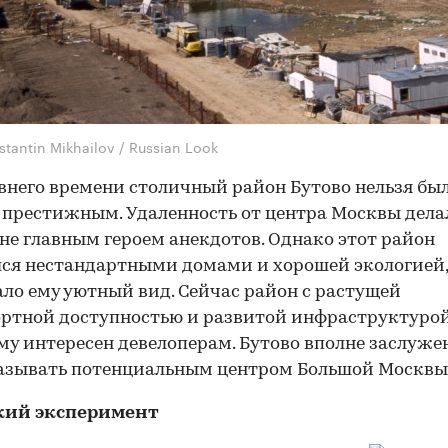
tantin Mikhailov / Russian Look
внего времени столичный район Бутово нельзя бы
 престижным. Удаленность от центра Москвы делал
 не главным героем анекдотов. Однако этот район
ся нестандартными домами и хорошей экологией,
ло ему уютный вид. Сейчас район с растущей
ртной доступностью и развитой инфраструктурой
у интересен девелоперам. Бутово вполне заслуже
азывать потенциальным центром Большой Москвы
кий эксперимент