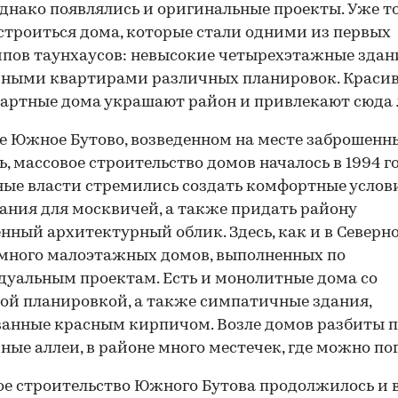
однако появлялись и оригинальные проекты. Уже т
строиться дома, которые стали одними из первых
пов таунхаусов: невысокие четырехэтажные здан
ными квартирами различных планировок. Красив
артные дома украшают район и привлекают сюда 
е Южное Бутово, возведенном на месте заброшенн
ь, массовое строительство домов началось в 1994 го
ые власти стремились создать комфортные услов
ния для москвичей, а также придать району
нный архитектурный облик. Здесь, как и в Северн
 много малоэтажных домов, выполненных по
уальным проектам. Есть и монолитные дома со
ой планировкой, а также симпатичные здания,
анные красным кирпичом. Возле домов разбиты 
ные аллеи, в районе много местечек, где можно пог
е строительство Южного Бутова продолжилось и в