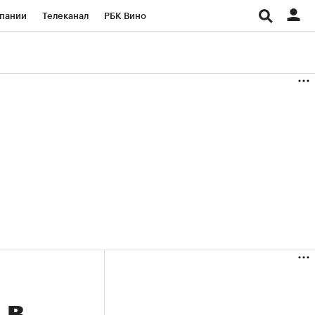
пании
Телеканал
РБК Вино
ациональные проекты
Город
аншизы
Газета
ка
Бизнес
 в