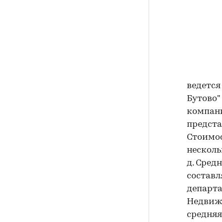
ведется
Бутово"
компани
предста
Стоимос
несколь
д. Сред
составл
департа
Недвижи
средняя