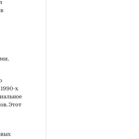
ями.
о
 1990-х
циальное
ов. Этот
овых