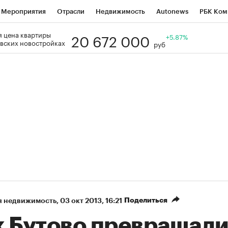
Мероприятия
Отрасли
Недвижимость
Autonews
РБК Ком
20 672 000
 цена квартиры
Образование
РБК Курсы
РБК Life
Тренды
+5.87%
Визионеры
Н
вских новостройках
руб
Дискуссионный клуб
Исследования
Кредитные рейтинги
Фр
Спецпроекты
Проверка контрагентов
Политика
Экономи
к наличной валюты
Поделиться
я недвижимость
⁠,
03 окт 2013, 16:21
к Бутово превращали