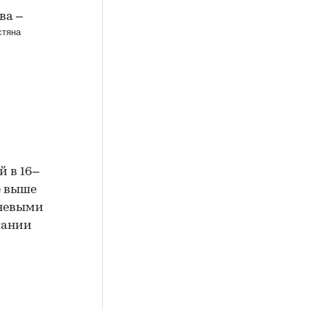
ва –
 в 16–
е выше
вневыми
пании