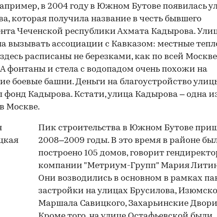
Например, в 2004 году в Южном Бутове появилась у
а, которая получила название в честь бывшего
нта Чеченской республики Ахмата Кадырова. Ули
а вызывать ассоциации с Кавказом: местные теп
здесь расписаны не березками, как по всей Москве,
 А фонтаны и стела с водопадом очень похожи на
ие боевые башни. Деньги на благоустройство улиц
 фонд Кадырова. Кстати, улица Кадырова – одна и
в Москве.
Пик строительства в Южном Бутове приш
2008–2009 годы. В это время в районе бы
построено 105 домов, говорит гендиректо
компании "Метриум-Групп" Мария Литин
Они возводились в основном в рамках па
застройки на улицах Брусилова, Изюмско
Маршала Савицкого, Захарьинские Двори
Кроме того, на улице Остафьевской были