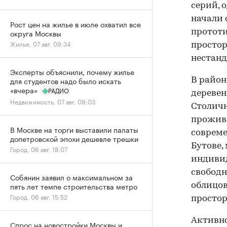
серий, 
начали 
Рост цен на жилье в июле охватил все
прототи
округа Москвы
Жилье, 07 авг, 09:34
простор
нестанд
Эксперты объяснили, почему жилье
для студентов надо было искать
В район
«вчера»
РАДИО
деревен
Недвижимость, 07 авг, 09:03
Столичн
прожива
В Москве на торги выставили палаты
совреме
допетровской эпохи дешевле трешки
Бутове,
Город, 06 авг, 18:07
индивид
свободн
Собянин заявил о максимальном за
пять лет темпе строительства метро
облицов
Город, 06 авг, 15:52
простор
Активно
Спрос на новостройки Москвы и