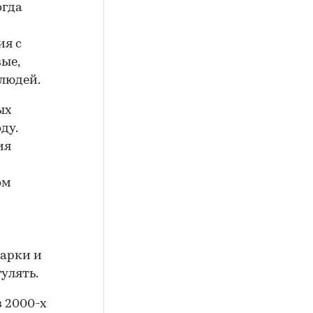
огда
ия с
ые,
людей.
ых
ду.
ия
ом
парки и
улять.
 2000-х