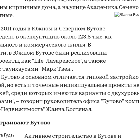
ны кирпичные дома, а на улице Академика Семено
тные.
–2011 годы в Южном и Северном Бутове
едено в эксплуатацию около 123,8 тыс. кв.
льного и коммерческого жилья. В
ти, в Южном Бутове были реализованы
роекты, как "Life-Лазаревское", а также
с таунхаусами "Марк Твен".
Бутово в основном отличается типовой застройкой
ей, но есть и точечные индивидуальные проекты н
жей, среди которых имеются варианты с двухуро
ами", – говорит руководитель офиса "Бутово" ком
-Недвижимость" Жанна Костяная.
страивают Бутово
Активное строительство в Бутове и