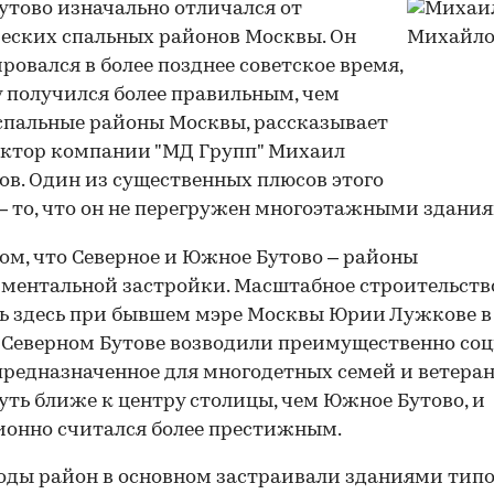
утово изначально отличался от
еских спальных районов Москвы. Он
ровался в более позднее советское время,
 получился более правильным, чем
спальные районы Москвы, рассказывает
ктор компании "МД Групп" Михаил
в. Один из существенных плюсов этого
– то, что он не перегружен многоэтажными здани
том, что Северное и Южное Бутово – районы
ментальной застройки. Масштабное строительств
ь здесь при бывшем мэре Москвы Юрии Лужкове в
В Северном Бутове возводили преимущественно со
предназначенное для многодетных семей и ветеран
уть ближе к центру столицы, чем Южное Бутово, и
онно считался более престижным.
годы район в основном застраивали зданиями тип