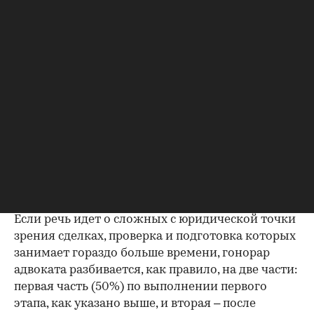
также крупные в объемах
закрываются
сделки
индивидуально.
В относительно простых случаях гонорар
адвокату за представление интересов клиента в
сделке, как описано выше, выплачивается по
подписании договора. К простым сделкам, с
точки зрения объема работ, можно отнести
квартиры (новые и приобретенные на
вторичном рынке), небольшие земельные
участки или объекты коммерческой
недвижимости.
Если речь идет о сложных с юридической точки
зрения сделках, проверка и подготовка которых
занимает гораздо больше времени, гонорар
адвоката разбивается, как правило, на две части:
первая часть (50%) по выполнении первого
этапа, как указано выше, и вторая – после