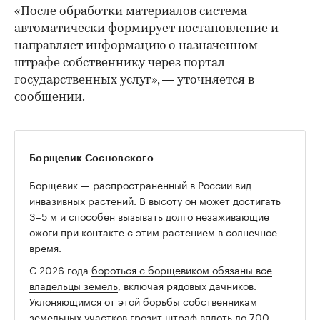
«После обработки материалов система
автоматически формирует постановление и
направляет информацию о назначенном
штрафе собственнику через портал
государственных услуг», — уточняется в
сообщении.
Борщевик Сосновского
Борщевик — распространенный в России вид
инвазивных растений. В высоту он может достигать
3–5 м и способен вызывать долго незаживающие
ожоги при контакте с этим растением в солнечное
время.
00:00
/
00:00
С 2026 года
бороться с борщевиком обязаны все
владельцы земель
, включая рядовых дачников.
Уклоняющимся от этой борьбы собственникам
земельных участков грозит штраф вплоть до 700