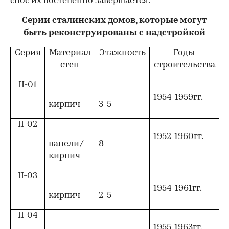
снос их постепенно завершается.
Серии сталинских домов, которые могут
быть реконструированы с надстройкой
Серия
Материал
Этажность
Годы
стен
строительства
II-01
1954-1959гг.
кирпич
3-5
II-02
1952-1960гг.
панели/
8
кирпич
II-03
1954-1961гг.
кирпич
2-5
II-04
1955-1963гг.