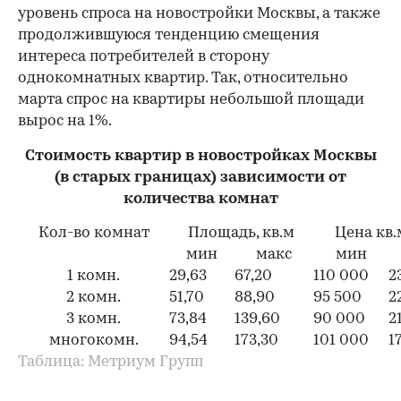
уровень спроса на новостройки Москвы, а также
продолжившуюся тенденцию смещения
интереса потребителей в сторону
однокомнатных квартир. Так, относительно
марта спрос на квартиры небольшой площади
вырос на 1%.
Стоимость квартир в новостройках Москвы
(в старых границах) зависимости от
количества комнат
Кол-во комнат
Площадь, кв.м
Цена кв.м
мин
макс
мин
1 комн.
29,63
67,20
110 000
2
2 комн.
51,70
88,90
95 500
2
3 комн.
73,84
139,60
90 000
2
многокомн.
94,54
173,30
101 000
1
Таблица: Метриум Групп