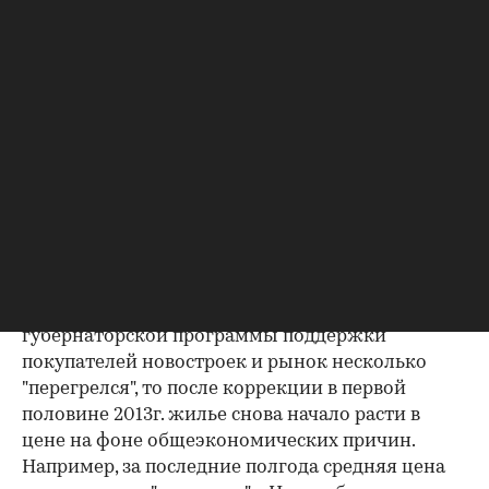
Фото: Fotoimedia / Globallookpress
Если в 2009-2012 гг. на рынок Новосибирска
влияло появление квартир-студий и реализация
губернаторской программы поддержки
покупателей новостроек и рынок несколько
"перегрелся", то после коррекции в первой
половине 2013г. жилье снова начало расти в
цене на фоне общеэкономических причин.
Например, за последние полгода средняя цена