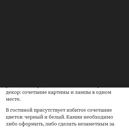
Степан Бугаев, арт-директор архитектурного
бюро "Победа дизайна":
- В комнате отдыха
гармонично смотрится с
белыми стенами группа у
окна: подоконник,
объединенный с рабочим
столом. Отличное решение -
расположить места для
хранения под подоконником. Белая мебель
расширяет пространство. Удачно использованы
римские шторы для таких окон. Но неудачный
декор: сочетание картины и лампы в одном
месте.
В гостиной присутствует избитое сочетание
цветов: черный и белый. Камин необходимо
либо оформить, либо сделать незаметным за