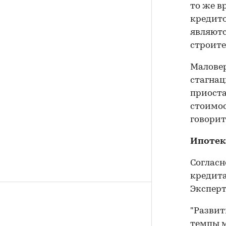
то же в
кредито
являют
строите
Маловер
стагнац
приоста
стоимос
говорит
Ипотек
Согласн
кредита
Эксперт
"Развит
темпы м