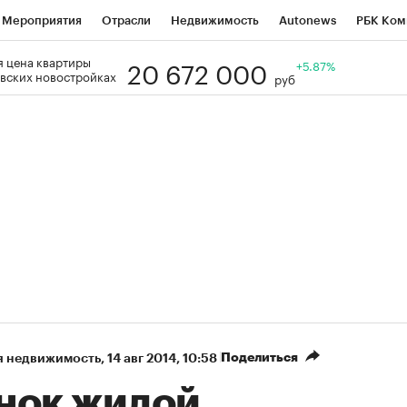
Мероприятия
Отрасли
Недвижимость
Autonews
РБК Ком
20 672 000
 цена квартиры
Образование
РБК Курсы
РБК Life
Тренды
+5.87%
Визионеры
Н
вских новостройках
руб
Дискуссионный клуб
Исследования
Кредитные рейтинги
Фр
Спецпроекты
Проверка контрагентов
Политика
Экономи
к наличной валюты
Поделиться
я недвижимость
⁠,
14 авг 2014, 10:58
нок жилой