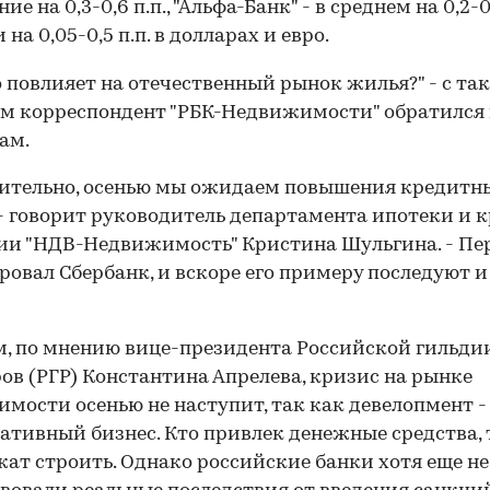
е на 0,3-0,6 п.п., "Альфа-Банк" - в среднем на 0,2-0,
 на 0,05-0,5 п.п. в долларах и евро.
о повлияет на отечественный рынок жилья?" - с та
м корреспондент "РБК-Недвижимости" обратился
ам.
ительно, осенью мы ожидаем повышения кредитн
 - говорит руководитель департамента ипотеки и 
ии "НДВ-Недвижимость" Кристина Шульгина. - П
ровал Сбербанк, и вскоре его примеру последуют и
, по мнению вице-президента Российской гильди
ов (РГР) Константина Апрелева, кризис на рынке
мости осенью не наступит, так как девелопмент -
ативный бизнес. Кто привлек денежные средства, 
ат строить. Однако российские банки хотя еще не