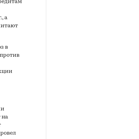
кредитам
, а
считают
з в
 против
нкции
ии
 на
т
провел