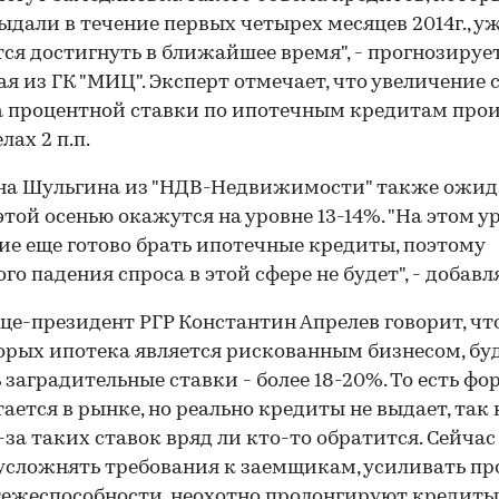
ыдали в течение первых четырех месяцев 2014г., у
тся достигнуть в ближайшее время", - прогнозируе
я из ГК "МИЦ". Эксперт отмечает, что увеличение 
 процентной ставки по ипотечным кредитам про
лах 2 п.п.
а Шульгина из "НДВ-Недвижимости" также ожида
этой осенью окажутся на уровне 13-14%. "На этом у
ие еще готово брать ипотечные кредиты, поэтому
го падения спроса в этой сфере не будет", - добавл
ице-президент РГР Константин Апрелев говорит, чт
орых ипотека является рискованным бизнесом, бу
 заградительные ставки - более 18-20%. То есть ф
тается в рынке, но реально кредиты не выдает, так 
-за таких ставок вряд ли кто-то обратится. Сейчас
усложнять требования к заемщикам, усиливать пр
тежеспособности, неохотно пролонгируют кредиты