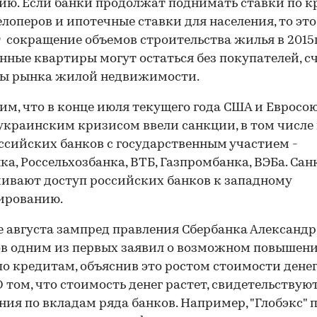
ию. Если банки продолжат поднимать ставки по 
елоперов и ипотечные ставки для населения, то это
 сокращение объемов строительства жилья в 2015г.
нные квартиры могут остаться без покупателей, 
ты рынка жилой недвижимости.
м, что в конце июля текущего года США и Евросою
 украинским кризисом ввели санкции, в том числе
ссийских банков с государственным участием -
ка, Россельхозбанка, ВТБ, Газпромбанка, ВЭБа. Са
ивают доступ российских банков к западному
ированию.
е августа зампред правления Сбербанка Александр
в одним из первых заявил о возможном повышен
по кредитам, объяснив это ростом стоимости денег
О том, что стоимость денег растет, свидетельствую
ия по вкладам ряда банков. Например, "Глобэкс" 