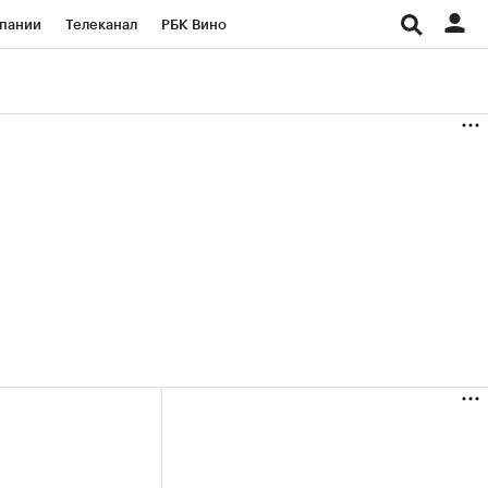
пании
Телеканал
РБК Вино
ациональные проекты
Город
аншизы
Газета
ка
Бизнес