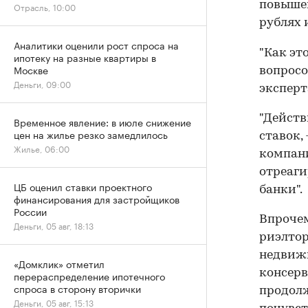
повышени
Отрасль, 10:00
рублях и
Аналитики оценили рост спроса на
"Как эт
ипотеку на разные квартиры в
Москве
вопросо
Деньги, 09:00
эксперт
"Действ
Временное явление: в июле снижение
цен на жилье резко замедлилось
ставок,
Жилье, 06:00
компан
отреаги
ЦБ оценил ставки проектного
банки".
финансирования для застройщиков
России
Впрочем
Деньги, 05 авг, 18:13
риэлтор
недвижи
«Домклик» отметил
консерв
перераспределение ипотечного
спроса в сторону вторички
продолж
Деньги, 05 авг, 15:13