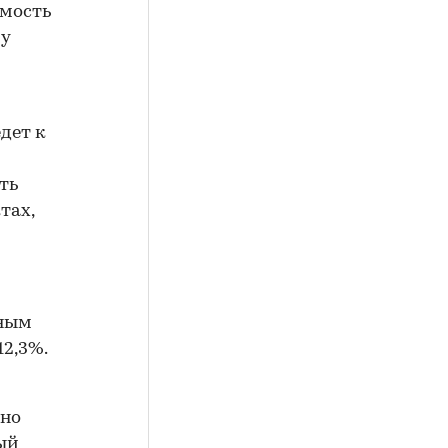
имость
му
дет к
ть
тах,
чным
12,3%.
 но
ый