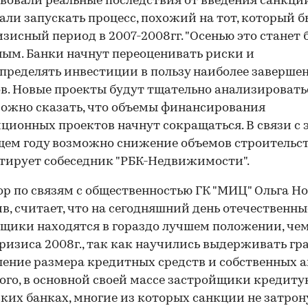
вовали реальные последствия от введения санкций
али запускать процесс, похожий на тот, который б
зисный период в 2007-2008гг. "Осенью это станет 
ым. Банки начнут переоценивать риски и
пределять инвестиции в пользу наиболее заверше
в. Новые проекты будут тщательно анализироватьс
ожно сказать, что объемы финансирования
ционных проектов начнут сокращаться. В связи с 
ем году возможно снижение объемов строительств
ирует собеседник "РБК-Недвижимости".
р по связям с общественностью ГК "МИЦ" Ольга Но
в, считает, что на сегодняшний день отечественны
щики находятся в гораздо лучшем положении, чем
ризиса 2008г., так как научились выдерживать гр
ение размера кредитных средств и собственных а
того, в основной своей массе застройщики кредиту
ких банках, многие из которых санкции не затрон