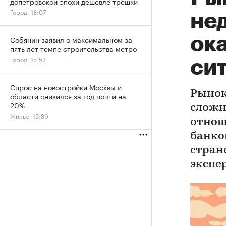
допетровской эпохи дешевле трешки
Город, 18:07
не
ок
Собянин заявил о максимальном за
пять лет темпе строительства метро
Город, 15:52
си
Спрос на новостройки Москвы и
Рынок
области снизился за год почти на
20%
сложн
Жилье, 15:39
отнош
банко
стран
экспе