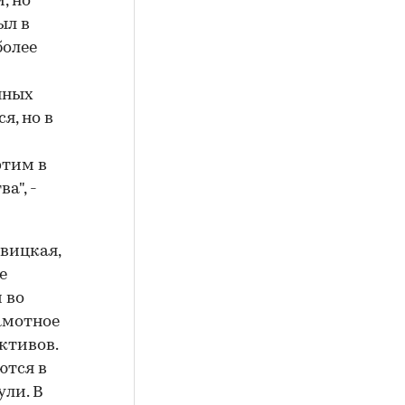
, но
ыл в
более
нных
я, но в
этим в
а", -
вицкая,
е
 во
амотное
ктивов.
ются в
ули. В