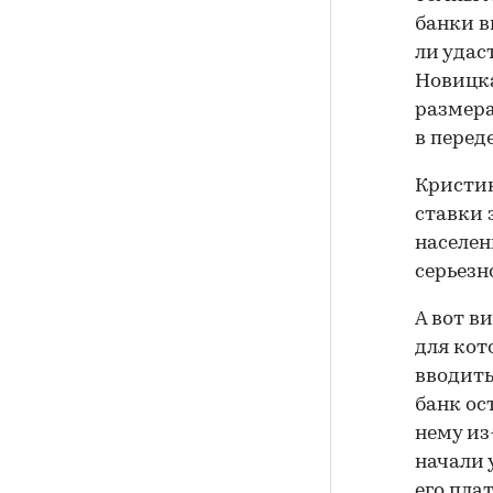
банки в
ли удас
Новицка
размера
в переде
Кристин
ставки 
населен
серьезно
А вот в
для кот
вводить
банк ос
нему из
начали 
его пла