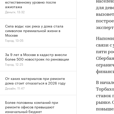
населен
естественному уровню после
ажиотажа
для дев
Деньги, 13:32
вызовет
построе
Сила воды: как река у дома стала
экспер
символом премиальной жизни в
Москве
Напомни
Город, 13:05
связи с
пяти ро
За 9 лет в Москве в кадастр внесли
более 500 новостроек по реновации
Сбербан
Город, 12:25
огранич
финанс
От каких материалов при ремонте
дома стоит отказаться в 2026 году
В начал
Дизайн, 11:47
Торбахо
ставок 
Более половины компаний при
рынке. 
ремонте офисов превышают
повышен
изначальный бюджет