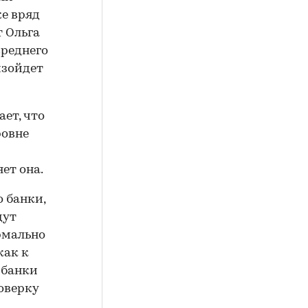
же вряд
т Ольга
среднего
изойдет
ет, что
ровне
яет она.
о банки,
дут
ормально
как к
 банки
оверку
,