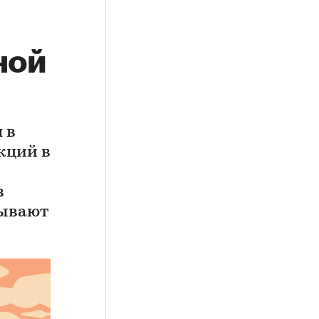
ной
 в
кций в
в
зывают