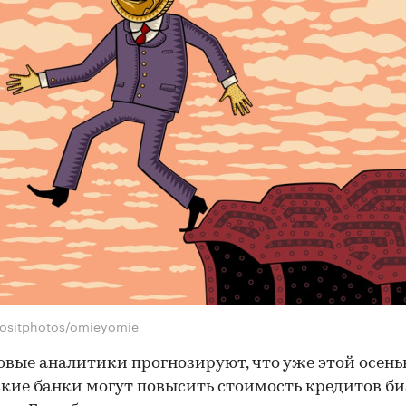
ositphotos/omieyomie
овые аналитики
прогнозируют
, что уже этой осен
кие банки могут повысить стоимость кредитов би