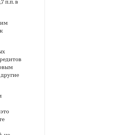
7 п.п. в
ким
 к
ых
кредитов
ервым
 другие
и
 это
те