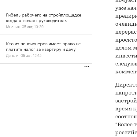
почувст
уже нач
Гибель рабочего на стройплощадке:
предкри
когда отвечает руководитель
очевидн
Мнения, 05 авг, 13:29
перерас
проекто
Кто из пенсионеров имеет право не
целом м
платить налог за квартиру и дачу
Деньги, 05 авг, 12:15
инвести
следующ
коммент
Директо
напроти
застрой
время к
соотнош
"Более 
российс